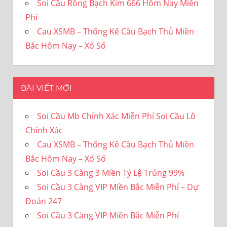
Soi Cầu Rồng Bạch Kim 666 Hôm Nay Miễn
Phí
Cau XSMB – Thống Kê Cầu Bạch Thủ Miền
Bắc Hôm Nay – Xổ Số
BÀI VIẾT MỚI
Soi Cầu Mb Chính Xác Miễn Phí Soi Cầu Lô
Chính Xác
Cau XSMB – Thống Kê Cầu Bạch Thủ Miền
Bắc Hôm Nay – Xổ Số
Soi Cầu 3 Càng 3 Miền Tỷ Lệ Trúng 99%
Soi Cầu 3 Càng VIP Miền Bắc Miễn Phí – Dự
Đoán 247
Soi Cầu 3 Càng VIP Miền Bắc Miễn Phí