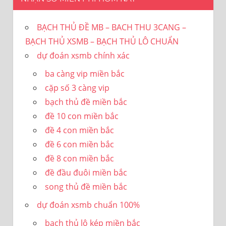
BẠCH THỦ ĐỀ MB – BACH THU 3CANG –
BẠCH THỦ XSMB – BẠCH THỦ LÔ CHUẨN
dự đoán xsmb chính xác
ba càng vip miền bắc
cặp số 3 càng vip
bạch thủ đề miền bắc
đề 10 con miền bắc
đề 4 con miền bắc
đề 6 con miền bắc
đề 8 con miền bắc
đề đầu đuôi miền bắc
song thủ đề miền bắc
dự đoán xsmb chuẩn 100%
bạch thủ lô kép miền bắc