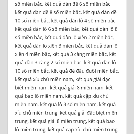
số miền bắc, kết quả dàn đề 6 số miền bắc,
kết quả dàn đề 8 số miền bắc, kết quả dàn đề
10 số miền bắc, kết quả dàn lô 4 số miền bắc,
kết quả dàn lô 6 số miền bắc, kết quả dàn lô 8
số miền bắc, kết quả dàn lô xiên 2 miền bắc,
kết quả dàn lô xiên 3 miền bắc, kết quả dàn lô
xiên 4 miền bắc, kết quả 3 càng miền bắc, kết
quả dàn 3 càng 2 số miền bắc, kết quả dàn lô
10 số miền bắc, kết quả đề đầu đuôi miền bắc,
kết quả xỉu chủ miền nam, kết quả giải đặc
biệt miền nam, kết quả giải 8 miền nam, kết
quả bao lô miền nam, kết quả cặp xỉu chủ
miền nam, kết quả lô 3 số miền nam, kết quả
xỉu chủ miền trung, kết quả giải đặc biệt miền
trung, kết quả giải 8 miền trung, kết quả bao
lô miền trung, kết quả cặp xỉu chủ miền trung,