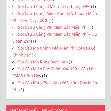
Soi Cầu 3 Càng 3 Miền Tỷ Lệ Trúng 99%
(1)
Soi Cầu 3 Càng Miền Nam Cực Chuẩn Miễn
Phí Hôm Nay 100%
(1)
Soi Cầu 3 Càng VIP Miền Bắc Miễn Phí
(1)
Soi Cầu 3 Càng VIP Miền Bắc Miễn Phí – Dự
Đoán 247
(1)
Soi Cầu Mb Chính Xác Miễn Phí Soi Cầu Lô
Chính Xác
(1)
Soi Cau Mb Rong Bach Kim
(1)
Soi Cầu Miền Bắc Chính Xác 100 – Cầu Lô
XSMB Hôm Nay
(1)
Soi Cầu Rồng Bạch Kim 666 Hôm Nay Miễn
Phí
(1)
NHẬN SỐ MIỄN PHÍ HÔM NAY