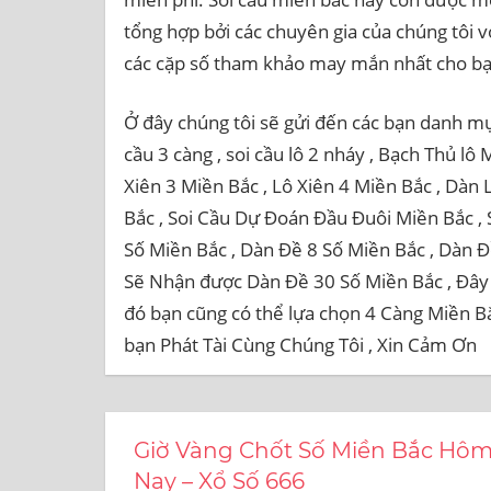
100%
tổng hợp bởi các chuyên gia của chúng tôi 
các cặp số tham khảo may mắn nhất cho b
Ở đây chúng tôi sẽ gửi đến các bạn danh mục 
cầu 3 càng , soi cầu lô 2 nháy , Bạch Thủ lô
Xiên 3 Miền Bắc , Lô Xiên 4 Miền Bắc , Dàn 
Bắc , Soi Cầu Dự Đoán Đầu Đuôi Miền Bắc ,
Số Miền Bắc , Dàn Đề 8 Số Miền Bắc , Dàn Đ
Sẽ Nhận được Dàn Đề 30 Số Miền Bắc , Đây là
đó bạn cũng có thể lựa chọn 4 Càng Miền Bắc
bạn Phát Tài Cùng Chúng Tôi , Xin Cảm Ơn
Giờ Vàng Chốt Số Miền Bắc Hô
Nay – Xổ Số 666