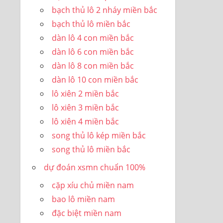
bạch thủ lô 2 nháy miền bắc
bạch thủ lô miền bắc
dàn lô 4 con miền bắc
dàn lô 6 con miền bắc
dàn lô 8 con miền bắc
dàn lô 10 con miền bắc
lô xiên 2 miền bắc
lô xiên 3 miền bắc
lô xiên 4 miền bắc
song thủ lô kép miền bắc
song thủ lô miền bắc
dự đoán xsmn chuẩn 100%
cặp xíu chủ miền nam
bao lô miền nam
đặc biệt miền nam