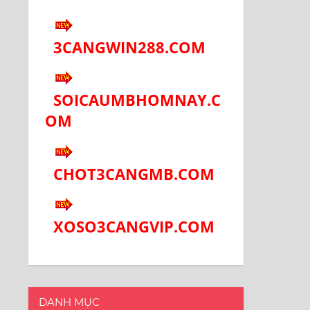
3CANGWIN288.COM
SOICAUMBHOMNAY.C
OM
CHOT3CANGMB.COM
XOSO3CANGVIP.COM
DANH MỤC