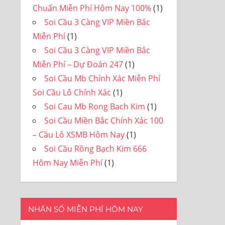
Chuẩn Miễn Phí Hôm Nay 100%
(1)
Soi Cầu 3 Càng VIP Miền Bắc
Miễn Phí
(1)
Soi Cầu 3 Càng VIP Miền Bắc
Miễn Phí – Dự Đoán 247
(1)
Soi Cầu Mb Chính Xác Miễn Phí
Soi Cầu Lô Chính Xác
(1)
Soi Cau Mb Rong Bach Kim
(1)
Soi Cầu Miền Bắc Chính Xác 100
– Cầu Lô XSMB Hôm Nay
(1)
Soi Cầu Rồng Bạch Kim 666
Hôm Nay Miễn Phí
(1)
NHẬN SỐ MIỄN PHÍ HÔM NAY