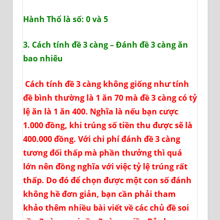
Hành Thổ là số: 0 và 5
3. Cách tính đề 3 càng – Đánh đề 3 càng ăn
bao nhiêu
Cách tính đề 3 càng không giống như tính
đề bình thường là 1 ăn 70 mà đề 3 càng có tỷ
lệ ăn là 1 ăn 400. Nghĩa là nếu bạn cược
1.000 đồng, khi trúng số tiền thu được sẽ là
400.000 đồng. Với chi phí đánh đề 3 càng
tương đối thấp mà phần thưởng thì quá
lớn nên đồng nghĩa với việc tỷ lệ trúng rất
thấp. Do đó để chọn được một con số đánh
không hề đơn giản, bạn cần phải tham
khảo thêm nhiều bài viết về các chủ đề soi