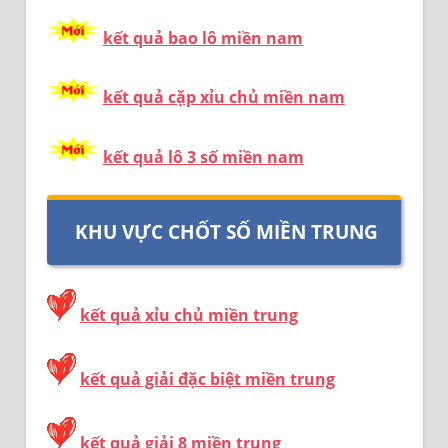
kết quả bao lô miền nam
kết quả cặp xỉu chủ miền nam
kết quả lô 3 số miền nam
KHU VỰC CHỐT SỐ MIỀN TRUNG
kết quả xỉu chủ miền trung
kết quả giải đặc biệt miền trung
kết quả giải 8 miền trung