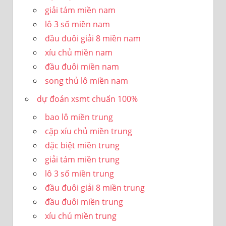
giải tám miền nam
lô 3 số miền nam
đầu đuôi giải 8 miền nam
xíu chủ miền nam
đầu đuôi miền nam
song thủ lô miền nam
dự đoán xsmt chuẩn 100%
bao lô miền trung
cặp xíu chủ miền trung
đặc biệt miền trung
giải tám miền trung
lô 3 số miền trung
đầu đuôi giải 8 miền trung
đầu đuôi miền trung
xíu chủ miền trung