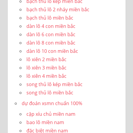
bạch thủ lô kép miền bắc
bạch thủ lô 2 nháy miền bắc
bạch thủ lô miền bắc
dàn lô 4 con miền bắc
dàn lô 6 con miền bắc
dàn lô 8 con miền bắc
dàn lô 10 con miền bắc
lô xiên 2 miền bắc
lô xiên 3 miền bắc
lô xiên 4 miền bắc
song thủ lô kép miền bắc
song thủ lô miền bắc
dự đoán xsmn chuẩn 100%
cặp xíu chủ miền nam
bao lô miền nam
đặc biệt miền nam