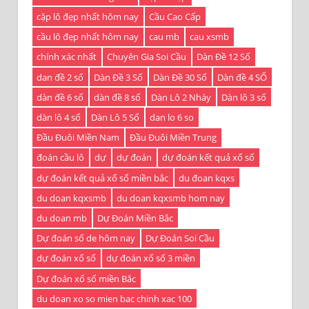
cặp lô đẹp nhất hôm nay
Cầu Cao Cấp
cầu lô đẹp nhất hôm nay
cau mb
cau xsmb
chính xác nhất
Chuyên Gia Soi Cầu
Dàn Đề 12 Số
dan đề 2 số
Dàn Đề 3 Số
Dàn Đề 30 Số
Dàn đề 4 SỐ
dàn đề 6 số
dàn đề 8 số
Dàn Lô 2 Nháy
Dàn lô 3 số
dàn lô 4 số
Dàn Lô 5 Số
dan lo 6 so
Đầu Đuôi Miền Nam
Đầu Đuôi Miền Trung
đoán cầu lô
dự
dự đoán
dự đoán kết quả xổ số
dự đoán kết quả xổ số miền bắc
du đoan kqxs
du doan kqxsmb
du doan kqxsmb hom nay
du doan mb
Dự Đoán Miền Bắc
Dự đoán số de hôm nay
Dự Đoán Soi Cầu
dự đoán xổ số
dự đoán xổ số 3 miền
Dự đoán xổ số miền Bắc
du doan xo so mien bac chinh xac 100