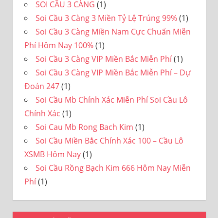
SOI CẦU 3 CÀNG
(1)
Soi Cầu 3 Càng 3 Miền Tỷ Lệ Trúng 99%
(1)
Soi Cầu 3 Càng Miền Nam Cực Chuẩn Miễn
Phí Hôm Nay 100%
(1)
Soi Cầu 3 Càng VIP Miền Bắc Miễn Phí
(1)
Soi Cầu 3 Càng VIP Miền Bắc Miễn Phí – Dự
Đoán 247
(1)
Soi Cầu Mb Chính Xác Miễn Phí Soi Cầu Lô
Chính Xác
(1)
Soi Cau Mb Rong Bach Kim
(1)
Soi Cầu Miền Bắc Chính Xác 100 – Cầu Lô
XSMB Hôm Nay
(1)
Soi Cầu Rồng Bạch Kim 666 Hôm Nay Miễn
Phí
(1)