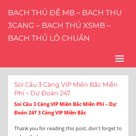
Skip
BẠCH THỦ ĐỀ MB – BACH THU
to
content
3CANG – BẠCH THỦ XSMB –
BẠCH THỦ LÔ CHUẨN
THÀNH
CÔNG
CỦA
MENU
BẠN
LÀ
HẠNH
Soi Cầu 3 Càng VIP Miền Bắc Miễn
PHÚC
Phí – Dự Đoán 247
CỦA
CHÚNG
Soi Cầu 3 Càng VIP Miền Bắc Miễn Phí – Dự
TÔI
Đoán 247 3 Càng VIP Miền Bắc
–
DỊCH
VỤ
Thank you for reading this post, don't forget to
CHỐT