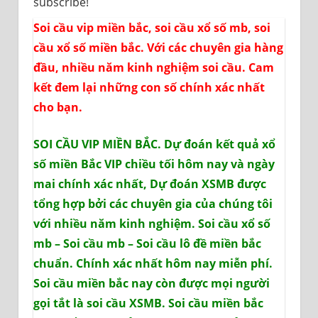
subscribe!
SỐ
UY
Soi cầu vip miền bắc, soi cầu xổ số mb, soi
TÍN
cầu xổ số miền bắc. Với các chuyên gia hàng
100%
đầu, nhiều năm kinh nghiệm soi cầu. Cam
kết đem lại những con số chính xác nhất
cho bạn.
SOI CẦU VIP MIỀN BẮC. Dự đoán kết quả xổ
số miền Bắc VIP chiều tối hôm nay và ngày
mai chính xác nhất, Dự đoán XSMB được
tổng hợp bởi các chuyên gia của chúng tôi
với nhiều năm kinh nghiệm. Soi cầu xổ số
mb – Soi cầu mb – Soi cầu lô đề miền bắc
chuẩn. Chính xác nhất hôm nay miễn phí.
Soi cầu miền bắc nay còn được mọi người
gọi tắt là soi cầu XSMB. Soi cầu miền bắc