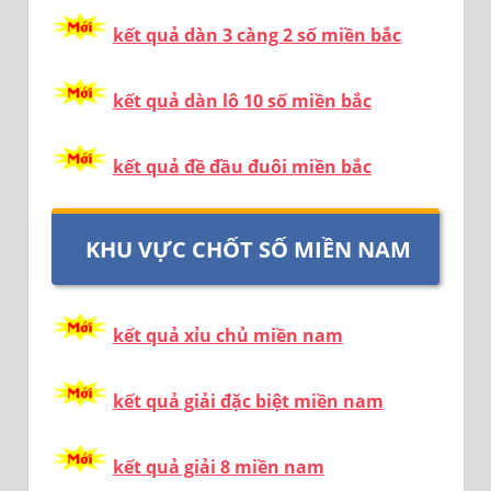
kết quả dàn 3 càng 2 số miền bắc
kết quả dàn lô 10 số miền bắc
kết quả đề đầu đuôi miền bắc
KHU VỰC CHỐT SỐ MIỀN NAM
kết quả xỉu chủ miền nam
kết quả giải đặc biệt miền nam
kết quả giải 8 miền nam