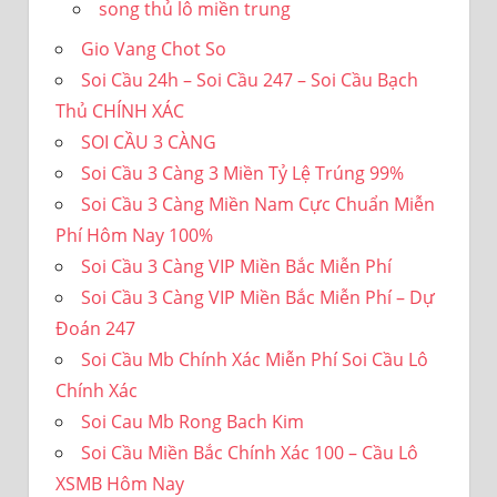
song thủ lô miền trung
Gio Vang Chot So
Soi Cầu 24h – Soi Cầu 247 – Soi Cầu Bạch
Thủ CHÍNH XÁC
SOI CẦU 3 CÀNG
Soi Cầu 3 Càng 3 Miền Tỷ Lệ Trúng 99%
Soi Cầu 3 Càng Miền Nam Cực Chuẩn Miễn
Phí Hôm Nay 100%
Soi Cầu 3 Càng VIP Miền Bắc Miễn Phí
Soi Cầu 3 Càng VIP Miền Bắc Miễn Phí – Dự
Đoán 247
Soi Cầu Mb Chính Xác Miễn Phí Soi Cầu Lô
Chính Xác
Soi Cau Mb Rong Bach Kim
Soi Cầu Miền Bắc Chính Xác 100 – Cầu Lô
XSMB Hôm Nay