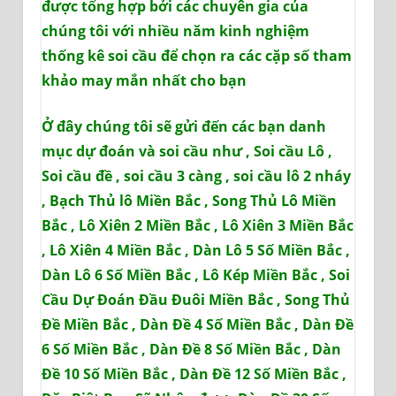
được tổng hợp bởi các chuyên gia của
chúng tôi với nhiều năm kinh nghiệm
thống kê soi cầu để chọn ra các cặp số tham
khảo may mắn nhất cho bạn
Ở đây chúng tôi sẽ gửi đến các bạn danh
mục dự đoán và soi cầu như , Soi cầu Lô ,
Soi cầu đề , soi cầu 3 càng , soi cầu lô 2 nháy
, Bạch Thủ lô Miền Bắc , Song Thủ Lô Miền
Bắc , Lô Xiên 2 Miền Bắc , Lô Xiên 3 Miền Bắc
, Lô Xiên 4 Miền Bắc , Dàn Lô 5 Số Miền Bắc ,
Dàn Lô 6 Số Miền Bắc , Lô Kép Miền Bắc , Soi
Cầu Dự Đoán Đầu Đuôi Miền Bắc , Song Thủ
Đề Miền Bắc , Dàn Đề 4 Số Miền Bắc , Dàn Đề
6 Số Miền Bắc , Dàn Đề 8 Số Miền Bắc , Dàn
Đề 10 Số Miền Bắc , Dàn Đề 12 Số Miền Bắc ,