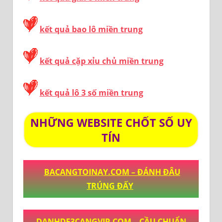
kết quả bao lô miền trung
kết quả cặp xỉu chủ miền trung
kết quả lô 3 số miền trung
NHỮNG WEBSITE CHỐT SỐ UY
TÍN
BACANGTOINAY.COM – ĐÁNH ĐÂU
TRÚNG ĐẤY
DANHDE3CANGVIP.COM – CẦU CHUẨN