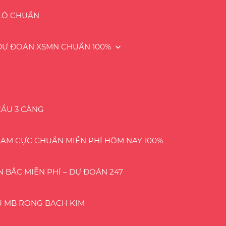
 LÔ CHUẨN
DỰ ĐOÁN XSMN CHUẨN 100%
CẦU 3 CÀNG
NAM CỰC CHUẨN MIỄN PHÍ HÔM NAY 100%
N BẮC MIỄN PHÍ – DỰ ĐOÁN 247
U MB RONG BACH KIM