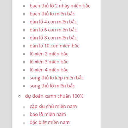
bạch thủ lô 2 nháy miền bắc
bạch thủ lô miền bắc
dàn lô 4 con miền bắc
dàn lô 6 con miền bắc
dàn lô 8 con miền bắc
dàn lô 10 con miền bắc
lô xiên 2 miền bắc
lô xiên 3 miền bắc
lô xiên 4 miền bắc
song thủ lô kép miền bắc
song thủ lô miền bắc
dự đoán xsmn chuẩn 100%
cặp xíu chủ miền nam
bao lô miền nam
đặc biệt miền nam