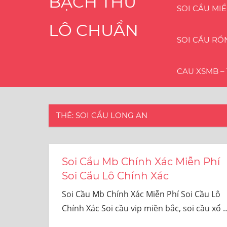
BẠCH THỦ
SOI CẦU MI
LÔ CHUẨN
SOI CẦU RỒ
THÀNH
CÔNG
CỦA
CAU XSMB –
BẠN
LÀ
HẠNH
PHÚC
THẺ:
SOI CẦU LONG AN
CỦA
CHÚNG
TÔI
–
Soi Cầu Mb Chính Xác Miễn Phí
DỊCH
Soi Cầu Lô Chính Xác
VỤ
Soi Cầu Mb Chính Xác Miễn Phí Soi Cầu Lô
CHỐT
SỐ
Chính Xác Soi cầu vip miền bắc, soi cầu xổ
UY
TÍN