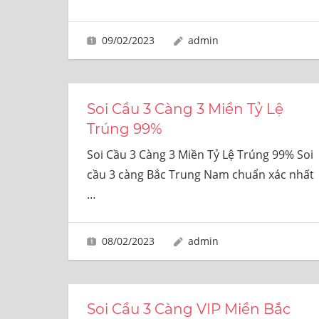
100%
09/02/2023
admin
Soi Cầu 3 Càng 3 Miền Tỷ Lệ
Trúng 99%
Soi Cầu 3 Càng 3 Miền Tỷ Lệ Trúng 99% Soi
cầu 3 càng Bắc Trung Nam chuẩn xác nhất
…
08/02/2023
admin
Soi Cầu 3 Càng VIP Miền Bắc