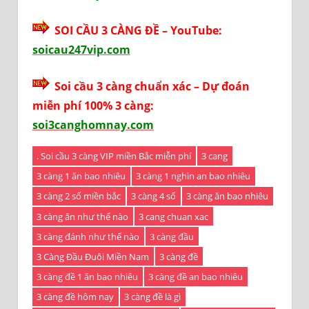
SOI CẦU 3 CÀNG ĐỀ – YouTube:
soicau247vip.com
Soi cầu 3 càng chuẩn xác – Dự đoán
miễn phí 100% 3 càng:
soi3canghomnay.com
. Soi cầu 3 càng VIP miền Bắc miễn phí
3 cang
3 càng 1 ăn bao nhiêu
3 càng 1 nghìn an bao nhiêu
3 càng 2 số miền bắc
3 càng 4 số
3 càng ăn bao nhiêu
3 càng ăn như thế nào
3 cang chuan xac
3 càng đánh như thế nào
3 càng đầu
3 Càng Đầu Đuôi Miền Nam
3 càng đề
3 càng đề 1 ăn bao nhiêu
3 càng đề an bao nhiêu
3 càng đề hôm nay
3 càng đề là gì