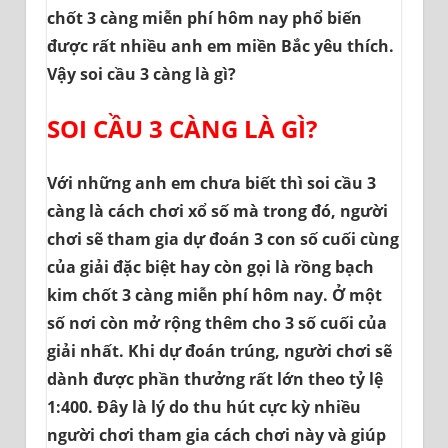
chốt 3 càng miễn phí hôm nay phổ biến
được rất nhiều anh em miền Bắc yêu thích.
Vậy soi cầu 3 càng là gì?
SOI CẦU 3 CÀNG LÀ GÌ?
Với những anh em chưa biết thì soi cầu 3
càng là cách chơi xổ số mà trong đó, người
chơi sẽ tham gia dự đoán 3 con số cuối cùng
của giải đặc biệt hay còn gọi là rồng bạch
kim chốt 3 càng miễn phí hôm nay. Ở một
số nơi còn mở rộng thêm cho 3 số cuối của
giải nhất. Khi dự đoán trúng, người chơi sẽ
dành được phần thưởng rất lớn theo tỷ lệ
1:400. Đây là lý do thu hút cực kỳ nhiều
người chơi tham gia cách chơi này và giúp