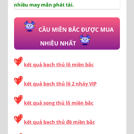
nhiều may mắn phát tài.
CẦU MIỀN BẮC ĐƯỢC MUA
NHIỀU NHẤT
kết quả bạch thủ lô miền bắc
kết quả bạch thủ lô 2 nháy VIP
kết quả song thủ lô miền bắc
kết quả bạch thủ đề miền bắc