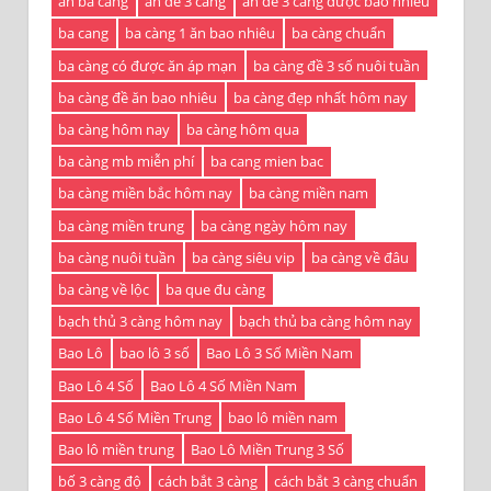
ăn ba càng
ăn đề 3 càng
ăn đề 3 càng được bao nhiêu
ba cang
ba càng 1 ăn bao nhiêu
ba càng chuẩn
ba càng có được ăn áp mạn
ba càng đề 3 số nuôi tuần
ba càng đề ăn bao nhiêu
ba càng đẹp nhất hôm nay
ba càng hôm nay
ba càng hôm qua
ba càng mb miễn phí
ba cang mien bac
ba càng miền bắc hôm nay
ba càng miền nam
ba càng miền trung
ba càng ngày hôm nay
ba càng nuôi tuần
ba càng siêu vip
ba càng về đâu
ba càng về lộc
ba que đu càng
bạch thủ 3 càng hôm nay
bạch thủ ba càng hôm nay
Bao Lô
bao lô 3 số
Bao Lô 3 Số Miền Nam
Bao Lô 4 Số
Bao Lô 4 Số Miền Nam
Bao Lô 4 Số Miền Trung
bao lô miền nam
Bao lô miền trung
Bao Lô Miền Trung 3 Số
bố 3 càng độ
cách bắt 3 càng
cách bắt 3 càng chuẩn