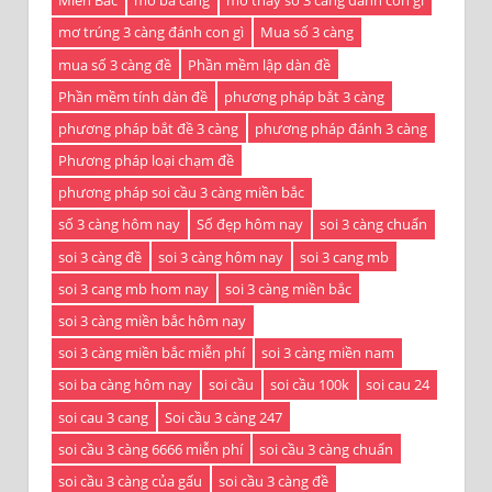
Miền Bắc
mở ba càng
mơ thấy số 3 càng đánh con gì
mơ trúng 3 càng đánh con gì
Mua số 3 càng
mua số 3 càng đề
Phần mềm lập dàn đề
Phần mềm tính dàn đề
phương pháp bắt 3 càng
phương pháp bắt đề 3 càng
phương pháp đánh 3 càng
Phương pháp loại chạm đề
phương pháp soi cầu 3 càng miền bắc
số 3 càng hôm nay
Số đẹp hôm nay
soi 3 càng chuẩn
soi 3 càng đề
soi 3 càng hôm nay
soi 3 cang mb
soi 3 cang mb hom nay
soi 3 càng miền bắc
soi 3 càng miền bắc hôm nay
soi 3 càng miền bắc miễn phí
soi 3 càng miền nam
soi ba càng hôm nay
soi cầu
soi cầu 100k
soi cau 24
soi cau 3 cang
Soi cầu 3 càng 247
soi cầu 3 càng 6666 miễn phí
soi cầu 3 càng chuẩn
soi cầu 3 càng của gấu
soi cầu 3 càng đề