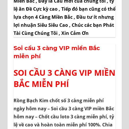
Miền Bắc , Đây là Cầu mới của chúng tôi , tỷ
lệ ăn Đề Cực kỳ cao , Tiếp đó bạn cũng có thể
lựa chọn 4 Càng Miền Bắc , Đầu tư ít nhưng
lợi nhuận Siêu Siêu Cao , Chúc các bạn Phát
Tài Cùng Chúng Tôi , Xin Cảm Ơn
Soi cầu 3 càng VIP miền Bắc
miễn phí
SOI CẦU 3 CÀNG VIP MIỀN
BẮC MIỄN PHÍ
Rồng Bạch Kim chốt số 3 càng miễn phí
ngày hôm nay – Soi cầu 3 càng VIP miền Bắc
hôm nay – Chốt cầu loto 3 càng miễn phí, tỷ
lệ về cao và hoàn toàn miễn phí 100%. Chia