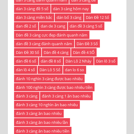
dàn 3 càng đề 5 số
dàn 3 càng hôm nay
dàn 3 càng miền bắc
dán bố 3 càng
Dàn Đề 12 Số
dan đề 2 số
dan de 3 cang
dàn đề 3 càng 5 số
Dàn đề 3 càng cực đẹp đánh quanh năm
dàn đề 3 càng đánh quanh năm
Dàn Đề 3 Số
Dàn Đề 30 Số
Dàn đề 4 càng
Dàn đề 4 SỐ
dàn đề 6 số
dàn đề 8 số
Dàn Lô 2 Nháy
Dàn lô 3 số
dàn lô 4 số
Dàn Lô 5 Số
dan lo 6 so
đánh 10 nghìn 3 càng được bao nhiêu
đánh 100 nghìn 3 càng được bao nhiêu tiền
đánh 3 càng
đánh 3 càng 1 ăn bao nhiêu
đánh 3 càng 10 nghìn ăn bao nhiêu
đánh 3 càng ăn bao nhiêu
đánh 3 càng ăn bao nhiêu lần
đánh 3 càng ăn bao nhiêu tiền