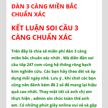
DÀN 3 CÀNG MIỀN BẮC
CHUẨN XÁC
KẾT LUẬN SOI CẦU 3
CÀNG CHUẨN XÁC
Trên đây là chia sẻ miễn phí dàn 3 càng
miền bắc chuẩn xác nhất . Mà diễn đàn soi
cầu tốp 247 com cùng hệ thống rồng bạch
kim nghiên cứu. Các bạn hãy theo dõi và áp
dụng mỗi ngày nhé. Lưu ý , khi chơi các bạn
cũng nên đánh kèm đề 2 số để mang lại hiệu
quả cao nhất. Thay mặt tất cả anh chị em
thực hiện , admin xin chúc toàn thể anh
em. Có những phút giây online vui vẻ và gặp