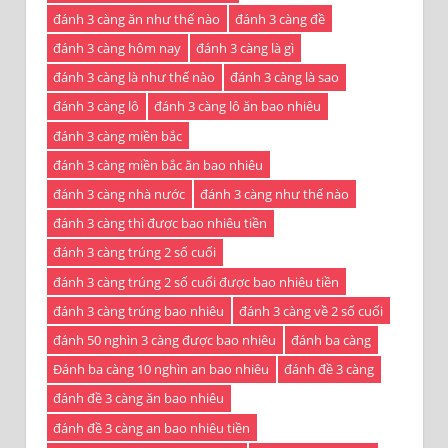
đánh 3 càng ăn như thế nào
đánh 3 càng đề
đánh 3 càng hôm nay
đánh 3 càng là gì
đánh 3 càng là như thế nào
đánh 3 càng là sao
đánh 3 càng lô
đánh 3 càng lô ăn bao nhiêu
đánh 3 càng miền bắc
đánh 3 càng miền bắc ăn bao nhiêu
đánh 3 càng nhà nước
đánh 3 càng như thế nào
đánh 3 càng thì được bao nhiêu tiền
đánh 3 càng trúng 2 số cuối
đánh 3 càng trúng 2 số cuối được bao nhiêu tiền
đánh 3 càng trúng bao nhiêu
đánh 3 càng về 2 số cuối
đánh 50 nghìn 3 càng được bao nhiêu
đánh ba càng
Đánh ba càng 10 nghìn an bao nhiêu
đánh đề 3 càng
đánh đề 3 càng ăn bao nhiêu
đánh đề 3 càng an bao nhiêu tiền