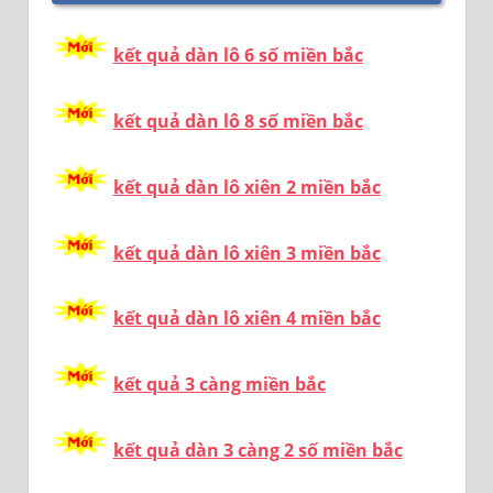
kết quả dàn lô 6 số miền bắc
kết quả dàn lô 8 số miền bắc
kết quả dàn lô xiên 2 miền bắc
kết quả dàn lô xiên 3 miền bắc
kết quả dàn lô xiên 4 miền bắc
kết quả 3 càng miền bắc
kết quả dàn 3 càng 2 số miền bắc