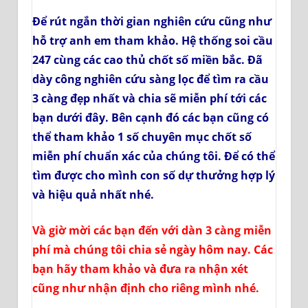
Để rút ngắn thời gian nghiên cứu cũng như
hỗ trợ anh em tham khảo. Hệ thống soi cầu
247 cùng các cao thủ chốt số miền bắc. Đã
dày công nghiên cứu sàng lọc để tìm ra cầu
3 càng đẹp nhất và chia sẽ miễn phí tới các
bạn dưới đây. Bên cạnh đó các bạn cũng có
thể tham khảo 1 số chuyên mục chốt số
miễn phí chuẩn xác của chúng tôi. Để có thể
tìm được cho mình con số dự thưởng hợp lý
và hiệu quả nhất nhé.
Và giờ mời các bạn đến với dàn 3 càng miễn
phí mà chúng tôi chia sẻ ngày hôm nay. Các
bạn hãy tham khảo và đưa ra nhận xét
cũng như nhận định cho riêng mình nhé.