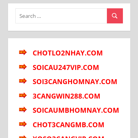
Search
Search
for:
CHOTLO2NHAY.COM
SOICAU247VIP.COM
SOI3CANGHOMNAY.COM
3CANGWIN288.COM
SOICAUMBHOMNAY.COM
CHOT3CANGMB.COM