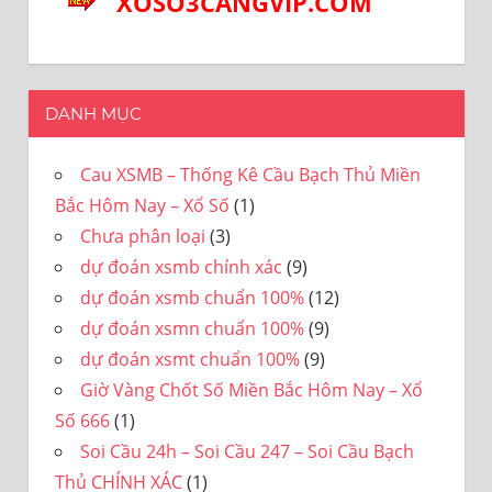
XOSO3CANGVIP.COM
DANH MỤC
Cau XSMB – Thống Kê Cầu Bạch Thủ Miền
Bắc Hôm Nay – Xổ Số
(1)
Chưa phân loại
(3)
dự đoán xsmb chính xác
(9)
dự đoán xsmb chuẩn 100%
(12)
dự đoán xsmn chuẩn 100%
(9)
dự đoán xsmt chuẩn 100%
(9)
Giờ Vàng Chốt Số Miền Bắc Hôm Nay – Xổ
Số 666
(1)
Soi Cầu 24h – Soi Cầu 247 – Soi Cầu Bạch
Thủ CHÍNH XÁC
(1)