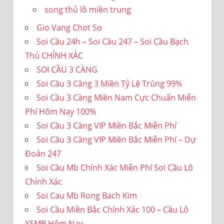
song thủ lô miền trung
Gio Vang Chot So
Soi Cầu 24h – Soi Cầu 247 – Soi Cầu Bạch
Thủ CHÍNH XÁC
SOI CẦU 3 CÀNG
Soi Cầu 3 Càng 3 Miền Tỷ Lệ Trúng 99%
Soi Cầu 3 Càng Miền Nam Cực Chuẩn Miễn
Phí Hôm Nay 100%
Soi Cầu 3 Càng VIP Miền Bắc Miễn Phí
Soi Cầu 3 Càng VIP Miền Bắc Miễn Phí – Dự
Đoán 247
Soi Cầu Mb Chính Xác Miễn Phí Soi Cầu Lô
Chính Xác
Soi Cau Mb Rong Bach Kim
Soi Cầu Miền Bắc Chính Xác 100 – Cầu Lô
XSMB Hôm Nay