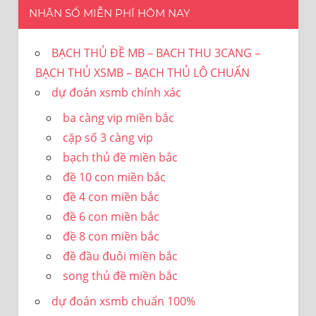
NHẬN SỐ MIỄN PHÍ HÔM NAY
BẠCH THỦ ĐỀ MB – BACH THU 3CANG –
BẠCH THỦ XSMB – BẠCH THỦ LÔ CHUẨN
dự đoán xsmb chính xác
ba càng vip miền bắc
cặp số 3 càng vip
bạch thủ đề miền bắc
đề 10 con miền bắc
đề 4 con miền bắc
đề 6 con miền bắc
đề 8 con miền bắc
đề đầu đuôi miền bắc
song thủ đề miền bắc
dự đoán xsmb chuẩn 100%