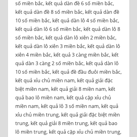
số miền bắc, kết quả dàn đề 6 số miền bắc,
kết quả dàn đề 8 số miền bắc, kết quả dàn đề
10 số miền bắc, kết quả dàn lô 4 số miền bắc,
kết quả dàn lô 6 số miền bắc, kết quả dàn lô 8
số miền bắc, kết quả dàn lô xiên 2 miền bắc,
kết quả dàn lô xiên 3 miền bắc, kết quả dàn lô
xiên 4 miền bắc, kết quả 3 càng miền bắc, kết
quả dàn 3 càng 2 số miền bắc, kết quả dàn lô
10 số miền bắc, kết quả đề đầu đuôi miền bắc,
kết quả xỉu chủ miền nam, kết quả giải đặc
biệt miền nam, kết quả giải 8 miền nam, kết
quả bao lô miền nam, kết quả cặp xỉu chủ
miền nam, kết quả lô 3 số miền nam, kết quả
xỉu chủ miền trung, kết quả giải đặc biệt miền
trung, kết quả giải 8 miền trung, kết quả bao
lô miền trung, kết quả cặp xỉu chủ miền trung,