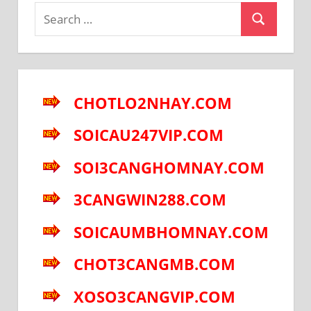
Search
Search
for:
CHOTLO2NHAY.COM
SOICAU247VIP.COM
SOI3CANGHOMNAY.COM
3CANGWIN288.COM
SOICAUMBHOMNAY.COM
CHOT3CANGMB.COM
XOSO3CANGVIP.COM