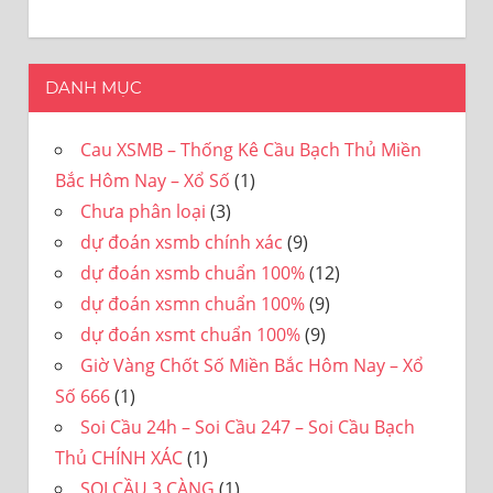
DANH MỤC
Cau XSMB – Thống Kê Cầu Bạch Thủ Miền
Bắc Hôm Nay – Xổ Số
(1)
Chưa phân loại
(3)
dự đoán xsmb chính xác
(9)
dự đoán xsmb chuẩn 100%
(12)
dự đoán xsmn chuẩn 100%
(9)
dự đoán xsmt chuẩn 100%
(9)
Giờ Vàng Chốt Số Miền Bắc Hôm Nay – Xổ
Số 666
(1)
Soi Cầu 24h – Soi Cầu 247 – Soi Cầu Bạch
Thủ CHÍNH XÁC
(1)
SOI CẦU 3 CÀNG
(1)