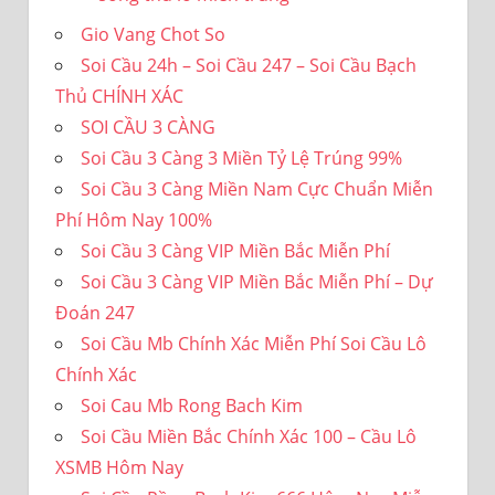
Gio Vang Chot So
Soi Cầu 24h – Soi Cầu 247 – Soi Cầu Bạch
Thủ CHÍNH XÁC
SOI CẦU 3 CÀNG
Soi Cầu 3 Càng 3 Miền Tỷ Lệ Trúng 99%
Soi Cầu 3 Càng Miền Nam Cực Chuẩn Miễn
Phí Hôm Nay 100%
Soi Cầu 3 Càng VIP Miền Bắc Miễn Phí
Soi Cầu 3 Càng VIP Miền Bắc Miễn Phí – Dự
Đoán 247
Soi Cầu Mb Chính Xác Miễn Phí Soi Cầu Lô
Chính Xác
Soi Cau Mb Rong Bach Kim
Soi Cầu Miền Bắc Chính Xác 100 – Cầu Lô
XSMB Hôm Nay