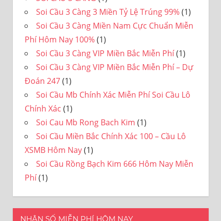
Soi Cầu 3 Càng 3 Miền Tỷ Lệ Trúng 99%
(1)
Soi Cầu 3 Càng Miền Nam Cực Chuẩn Miễn
Phí Hôm Nay 100%
(1)
Soi Cầu 3 Càng VIP Miền Bắc Miễn Phí
(1)
Soi Cầu 3 Càng VIP Miền Bắc Miễn Phí – Dự
Đoán 247
(1)
Soi Cầu Mb Chính Xác Miễn Phí Soi Cầu Lô
Chính Xác
(1)
Soi Cau Mb Rong Bach Kim
(1)
Soi Cầu Miền Bắc Chính Xác 100 – Cầu Lô
XSMB Hôm Nay
(1)
Soi Cầu Rồng Bạch Kim 666 Hôm Nay Miễn
Phí
(1)
NHẬN SỐ MIỄN PHÍ HÔM NAY