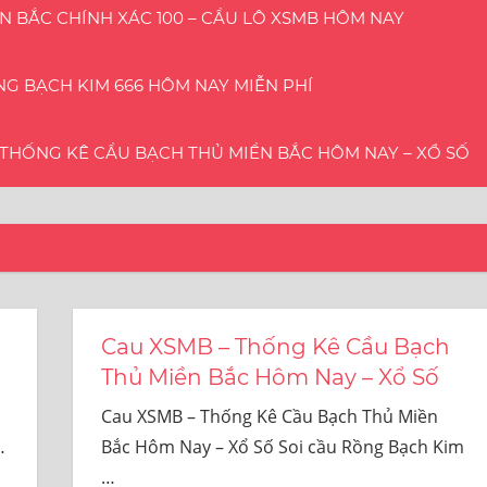
ỀN BẮC CHÍNH XÁC 100 – CẦU LÔ XSMB HÔM NAY
NG BẠCH KIM 666 HÔM NAY MIỄN PHÍ
 THỐNG KÊ CẦU BẠCH THỦ MIỀN BẮC HÔM NAY – XỔ SỐ
Cau XSMB – Thống Kê Cầu Bạch
Thủ Miền Bắc Hôm Nay – Xổ Số
Cau XSMB – Thống Kê Cầu Bạch Thủ Miền
…
Bắc Hôm Nay – Xổ Số Soi cầu Rồng Bạch Kim
…