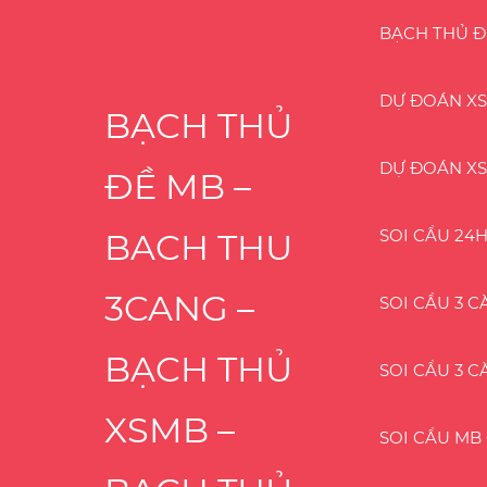
Skip
BẠCH THỦ Đ
to
content
DỰ ĐOÁN XS
BẠCH THỦ
DỰ ĐOÁN XS
ĐỀ MB –
SOI CẦU 24H
BACH THU
3CANG –
SOI CẦU 3 C
BẠCH THỦ
SOI CẦU 3 C
XSMB –
SOI CẦU MB 