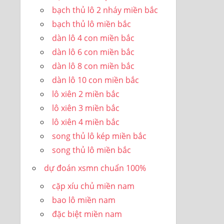
bạch thủ lô 2 nháy miền bắc
bạch thủ lô miền bắc
dàn lô 4 con miền bắc
dàn lô 6 con miền bắc
dàn lô 8 con miền bắc
dàn lô 10 con miền bắc
lô xiên 2 miền bắc
lô xiên 3 miền bắc
lô xiên 4 miền bắc
song thủ lô kép miền bắc
song thủ lô miền bắc
dự đoán xsmn chuẩn 100%
cặp xíu chủ miền nam
bao lô miền nam
đặc biệt miền nam