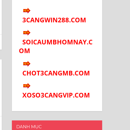
3CANGWIN288.COM
SOICAUMBHOMNAY.C
OM
CHOT3CANGMB.COM
XOSO3CANGVIP.COM
DANH MỤC