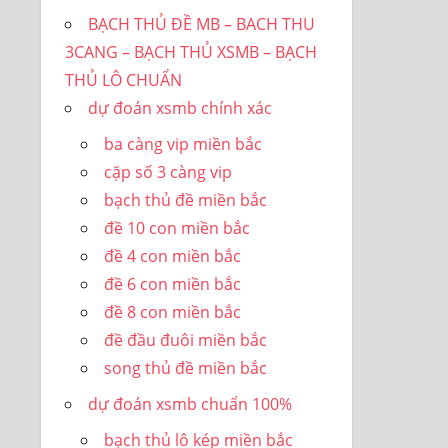
BẠCH THỦ ĐỀ MB – BACH THU
3CANG – BẠCH THỦ XSMB – BẠCH
THỦ LÔ CHUẨN
dự đoán xsmb chính xác
ba càng vip miền bắc
cặp số 3 càng vip
bạch thủ đề miền bắc
đề 10 con miền bắc
đề 4 con miền bắc
đề 6 con miền bắc
đề 8 con miền bắc
đề đầu đuôi miền bắc
song thủ đề miền bắc
dự đoán xsmb chuẩn 100%
bạch thủ lô kép miền bắc