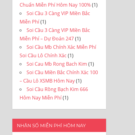
Chuẩn Miễn Phí Hôm Nay 100%
(1)
Soi Cầu 3 Càng VIP Miền Bắc
Miễn Phí
(1)
Soi Cầu 3 Càng VIP Miền Bắc
Miễn Phí – Dự Đoán 247
(1)
Soi Cầu Mb Chính Xác Miễn Phí
Soi Cầu Lô Chính Xác
(1)
Soi Cau Mb Rong Bach Kim
(1)
Soi Cầu Miền Bắc Chính Xác 100
– Cầu Lô XSMB Hôm Nay
(1)
Soi Cầu Rồng Bạch Kim 666
Hôm Nay Miễn Phí
(1)
NHẬN SỐ MIỄN PHÍ HÔM NAY