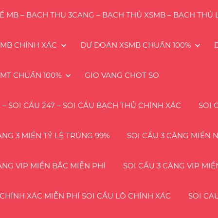
Ề MB – BACH THU 3CANG – BẠCH THỦ XSMB – BẠCH THỦ
MB CHÍNH XÁC
DỰ ĐOÁN XSMB CHUẨN 100%
MT CHUẨN 100%
GIO VANG CHOT SO
 – SOI CẦU 247 – SOI CẦU BẠCH THỦ CHÍNH XÁC
SOI 
ÀNG 3 MIỀN TỶ LỆ TRÚNG 99%
SOI CẦU 3 CÀNG MIỀN 
ÀNG VIP MIỀN BẮC MIỄN PHÍ
SOI CẦU 3 CÀNG VIP MIỀ
CHÍNH XÁC MIỄN PHÍ SOI CẦU LÔ CHÍNH XÁC
SOI CA