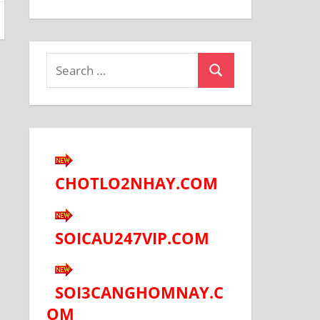
Search
Search
for:
CHOTLO2NHAY.COM
SOICAU247VIP.COM
SOI3CANGHOMNAY.C
OM