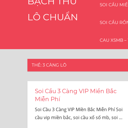
BẠCH THỦ
SOI CẦU MI
LÔ CHUẨN
SOI CẦU RỒ
THÀNH
CÔNG
CỦA
CAU XSMB –
BẠN
LÀ
HẠNH
PHÚC
THẺ:
3 CÀNG LÔ
CỦA
CHÚNG
TÔI
–
Soi Cầu 3 Càng VIP Miền Bắc
DỊCH
Miễn Phí
VỤ
Soi Cầu 3 Càng VIP Miền Bắc Miễn Phí Soi
CHỐT
SỐ
cầu vip miền bắc, soi cầu xổ số mb, soi
…
UY
TÍN