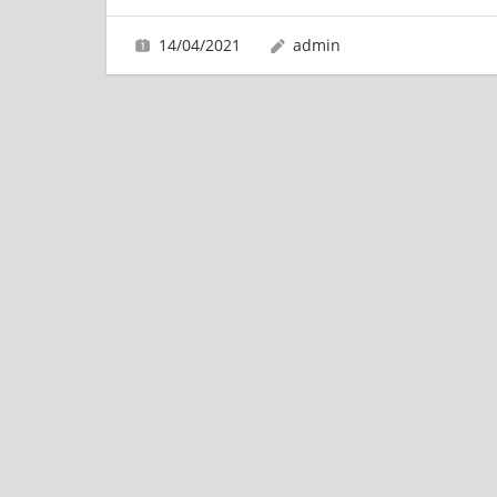
14/04/2021
admin