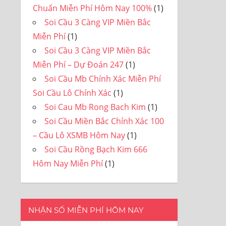
Chuẩn Miễn Phí Hôm Nay 100%
(1)
Soi Cầu 3 Càng VIP Miền Bắc
Miễn Phí
(1)
Soi Cầu 3 Càng VIP Miền Bắc
Miễn Phí – Dự Đoán 247
(1)
Soi Cầu Mb Chính Xác Miễn Phí
Soi Cầu Lô Chính Xác
(1)
Soi Cau Mb Rong Bach Kim
(1)
Soi Cầu Miền Bắc Chính Xác 100
– Cầu Lô XSMB Hôm Nay
(1)
Soi Cầu Rồng Bạch Kim 666
Hôm Nay Miễn Phí
(1)
NHẬN SỐ MIỄN PHÍ HÔM NAY