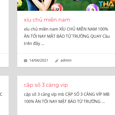
xíu chủ miền nam
xíu chủ miền nam XÍU CHỦ MIỀN NAM 100%
ĂN TỐI NAY MẬT BÁO TỪ TRƯỜNG QUAY Cầu
trên đây
…
14/04/2021
admin
cặp số 3 càng vip
ẮC
cặp số 3 càng víp mb CẶP SỐ 3 CÀNG VÍP MB
100% ĂN TỐI NAY MẬT BÁO TỪ TRƯỜNG
…