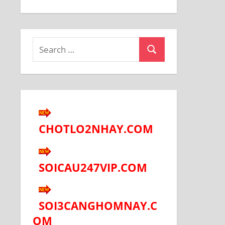
Search
Search
for:
CHOTLO2NHAY.COM
SOICAU247VIP.COM
SOI3CANGHOMNAY.C
OM