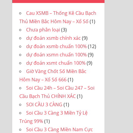
Cau XSMB – Thống Kê Cầu Bạch
Thủ Miền Bắc Hôm Nay – Xổ Số
(1)
Chưa phân loại
(3)
dự đoán xsmb chính xác
(9)
dự đoán xsmb chuẩn 100%
(12)
dự đoán xsmn chuẩn 100%
(9)
dự đoán xsmt chuẩn 100%
(9)
Giờ Vàng Chốt Số Miền Bắc
Hôm Nay – Xổ Số 666
(1)
Soi Cầu 24h – Soi Cầu 247 – Soi
Cầu Bạch Thủ CHÍNH XÁC
(1)
SOI CẦU 3 CÀNG
(1)
Soi Cầu 3 Càng 3 Miền Tỷ Lệ
Trúng 99%
(1)
Soi Cầu 3 Càng Miền Nam Cực