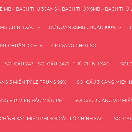
Ề MB – BACH THU 3CANG – BẠCH THỦ XSMB – BẠCH THỦ
MB CHÍNH XÁC
DỰ ĐOÁN XSMB CHUẨN 100%
MT CHUẨN 100%
GIO VANG CHOT SO
 – SOI CẦU 247 – SOI CẦU BẠCH THỦ CHÍNH XÁC
SOI 
ÀNG 3 MIỀN TỶ LỆ TRÚNG 99%
SOI CẦU 3 CÀNG MIỀN 
ÀNG VIP MIỀN BẮC MIỄN PHÍ
SOI CẦU 3 CÀNG VIP MIỀ
CHÍNH XÁC MIỄN PHÍ SOI CẦU LÔ CHÍNH XÁC
SOI CA