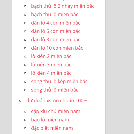
bạch thủ lô 2 nháy miền bắc
bạch thủ lô miền bắc
dàn lô 4 con miền bắc
dàn lô 6 con miền bắc
dàn lô 8 con miền bắc
dàn lô 10 con miền bắc
lô xiên 2 miền bắc
lô xiên 3 miền bắc
lô xiên 4 miền bắc
song thủ lô kép miền bắc
song thủ lô miền bắc
dự đoán xsmn chuẩn 100%
cặp xíu chủ miền nam
bao lô miền nam
đặc biệt miền nam