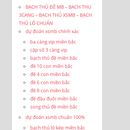
BẠCH THỦ ĐỀ MB – BACH THU
3CANG – BẠCH THỦ XSMB – BẠCH
THỦ LÔ CHUẨN
dự đoán xsmb chính xác
ba càng vip miền bắc
cặp số 3 càng vip
bạch thủ đề miền bắc
đề 10 con miền bắc
đề 4 con miền bắc
đề 6 con miền bắc
đề 8 con miền bắc
đề đầu đuôi miền bắc
song thủ đề miền bắc
dự đoán xsmb chuẩn 100%
bạch thủ lô kép miền bắc