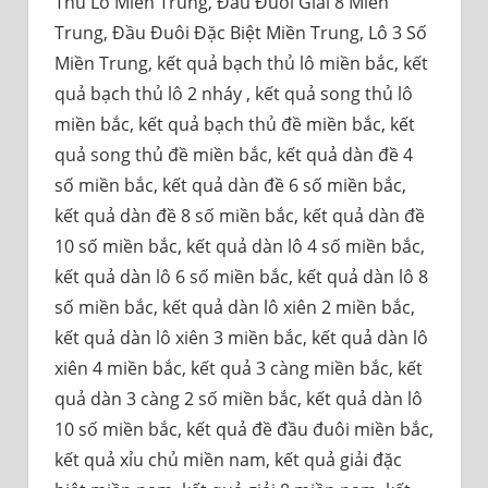
Thủ Lô Miền Trung, Đầu Đuôi Giải 8 Miền
Trung, Đầu Đuôi Đặc Biệt Miền Trung, Lô 3 Số
Miền Trung, kết quả bạch thủ lô miền bắc, kết
quả bạch thủ lô 2 nháy , kết quả song thủ lô
miền bắc, kết quả bạch thủ đề miền bắc, kết
quả song thủ đề miền bắc, kết quả dàn đề 4
số miền bắc, kết quả dàn đề 6 số miền bắc,
kết quả dàn đề 8 số miền bắc, kết quả dàn đề
10 số miền bắc, kết quả dàn lô 4 số miền bắc,
kết quả dàn lô 6 số miền bắc, kết quả dàn lô 8
số miền bắc, kết quả dàn lô xiên 2 miền bắc,
kết quả dàn lô xiên 3 miền bắc, kết quả dàn lô
xiên 4 miền bắc, kết quả 3 càng miền bắc, kết
quả dàn 3 càng 2 số miền bắc, kết quả dàn lô
10 số miền bắc, kết quả đề đầu đuôi miền bắc,
kết quả xỉu chủ miền nam, kết quả giải đặc