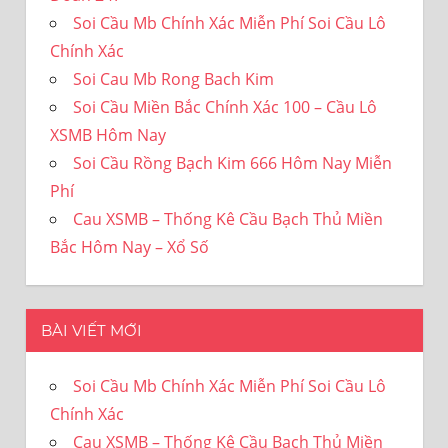
Soi Cầu Mb Chính Xác Miễn Phí Soi Cầu Lô
Chính Xác
Soi Cau Mb Rong Bach Kim
Soi Cầu Miền Bắc Chính Xác 100 – Cầu Lô
XSMB Hôm Nay
Soi Cầu Rồng Bạch Kim 666 Hôm Nay Miễn
Phí
Cau XSMB – Thống Kê Cầu Bạch Thủ Miền
Bắc Hôm Nay – Xổ Số
BÀI VIẾT MỚI
Soi Cầu Mb Chính Xác Miễn Phí Soi Cầu Lô
Chính Xác
Cau XSMB – Thống Kê Cầu Bạch Thủ Miền