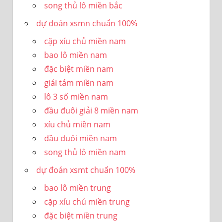
song thủ lô miền bắc
dự đoán xsmn chuẩn 100%
cặp xíu chủ miền nam
bao lô miền nam
đặc biệt miền nam
giải tám miền nam
lô 3 số miền nam
đầu đuôi giải 8 miền nam
xíu chủ miền nam
đầu đuôi miền nam
song thủ lô miền nam
dự đoán xsmt chuẩn 100%
bao lô miền trung
cặp xíu chủ miền trung
đặc biệt miền trung