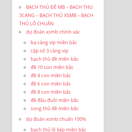
BẠCH THỦ ĐỀ MB – BACH THU
3CANG – BẠCH THỦ XSMB – BẠCH
THỦ LÔ CHUẨN
dự đoán xsmb chính xác
ba càng vip miền bắc
cặp số 3 càng vip
bạch thủ đề miền bắc
đề 10 con miền bắc
đề 4 con miền bắc
đề 6 con miền bắc
đề 8 con miền bắc
đề đầu đuôi miền bắc
song thủ đề miền bắc
dự đoán xsmb chuẩn 100%
bạch thủ lô kép miền bắc