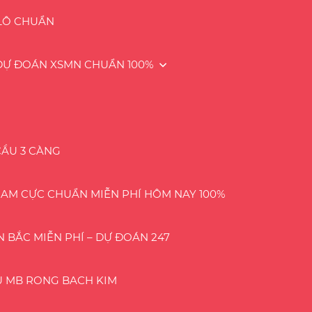
 LÔ CHUẨN
DỰ ĐOÁN XSMN CHUẨN 100%
CẦU 3 CÀNG
NAM CỰC CHUẨN MIỄN PHÍ HÔM NAY 100%
N BẮC MIỄN PHÍ – DỰ ĐOÁN 247
U MB RONG BACH KIM