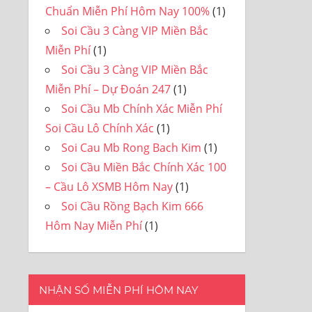
Chuẩn Miễn Phí Hôm Nay 100%
(1)
Soi Cầu 3 Càng VIP Miền Bắc
Miễn Phí
(1)
Soi Cầu 3 Càng VIP Miền Bắc
Miễn Phí – Dự Đoán 247
(1)
Soi Cầu Mb Chính Xác Miễn Phí
Soi Cầu Lô Chính Xác
(1)
Soi Cau Mb Rong Bach Kim
(1)
Soi Cầu Miền Bắc Chính Xác 100
– Cầu Lô XSMB Hôm Nay
(1)
Soi Cầu Rồng Bạch Kim 666
Hôm Nay Miễn Phí
(1)
NHẬN SỐ MIỄN PHÍ HÔM NAY