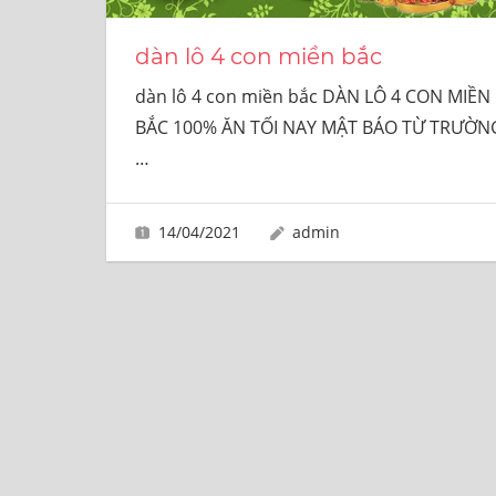
100%
dàn lô 4 con miền bắc
dàn lô 4 con miền bắc DÀN LÔ 4 CON MIỀN
BẮC 100% ĂN TỐI NAY MẬT BÁO TỪ TRƯỜN
…
14/04/2021
admin