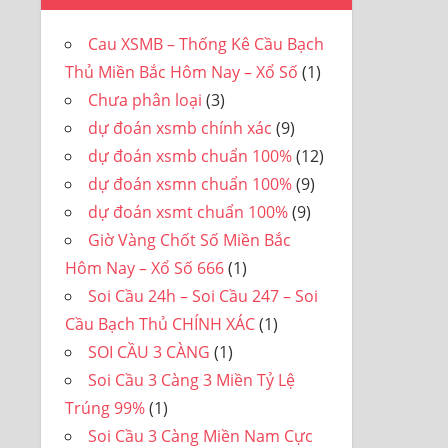
Cau XSMB – Thống Kê Cầu Bạch
Thủ Miền Bắc Hôm Nay – Xổ Số
(1)
Chưa phân loại
(3)
dự đoán xsmb chính xác
(9)
dự đoán xsmb chuẩn 100%
(12)
dự đoán xsmn chuẩn 100%
(9)
dự đoán xsmt chuẩn 100%
(9)
Giờ Vàng Chốt Số Miền Bắc
Hôm Nay – Xổ Số 666
(1)
Soi Cầu 24h – Soi Cầu 247 – Soi
Cầu Bạch Thủ CHÍNH XÁC
(1)
SOI CẦU 3 CÀNG
(1)
Soi Cầu 3 Càng 3 Miền Tỷ Lệ
Trúng 99%
(1)
Soi Cầu 3 Càng Miền Nam Cực