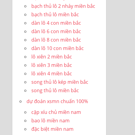
bạch thủ lô 2 nháy miền bắc
bạch thủ lô miền bắc
dàn lô 4 con miền bắc
dàn lô 6 con miền bắc
dàn lô 8 con miền bắc
dàn lô 10 con miền bắc
lô xiên 2 miền bắc
lô xiên 3 miền bắc
lô xiên 4 miền bắc
song thủ lô kép miền bắc
song thủ lô miền bắc
dự đoán xsmn chuẩn 100%
cặp xíu chủ miền nam
bao lô miền nam
đặc biệt miền nam