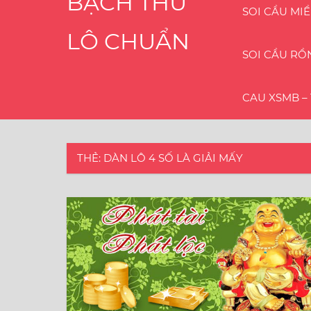
BẠCH THỦ
SOI CẦU MI
LÔ CHUẨN
SOI CẦU RỒ
THÀNH
CÔNG
CỦA
CAU XSMB –
BẠN
LÀ
HẠNH
PHÚC
THẺ:
DÀN LÔ 4 SỐ LÀ GIẢI MẤY
CỦA
CHÚNG
TÔI
–
DỊCH
VỤ
CHỐT
SỐ
UY
TÍN