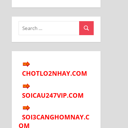
Search
Search
for:
CHOTLO2NHAY.COM
SOICAU247VIP.COM
SOI3CANGHOMNAY.C
OM