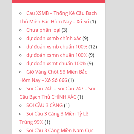
Cau XSMB – Thống Kê Cầu Bạch
Thủ Miền Bắc Hôm Nay – Xổ Số
(1)
Chưa phân loại
(3)
dự đoán xsmb chính xác
(9)
dự đoán xsmb chuẩn 100%
(12)
dự đoán xsmn chuẩn 100%
(9)
dự đoán xsmt chuẩn 100%
(9)
Giờ Vàng Chốt Số Miền Bắc
Hôm Nay – Xổ Số 666
(1)
Soi Cầu 24h – Soi Cầu 247 – Soi
Cầu Bạch Thủ CHÍNH XÁC
(1)
SOI CẦU 3 CÀNG
(1)
Soi Cầu 3 Càng 3 Miền Tỷ Lệ
Trúng 99%
(1)
Soi Cầu 3 Càng Miền Nam Cực