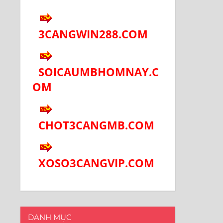
3CANGWIN288.COM
SOICAUMBHOMNAY.C
OM
CHOT3CANGMB.COM
XOSO3CANGVIP.COM
DANH MỤC