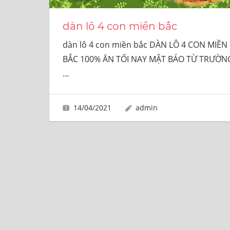
100%
dàn lô 4 con miền bắc
dàn lô 4 con miền bắc DÀN LÔ 4 CON MIỀN
BẮC 100% ĂN TỐI NAY MẬT BÁO TỪ TRƯỜN
…
14/04/2021
admin