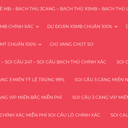
Ề MB – BACH THU 3CANG – BẠCH THỦ XSMB – BẠCH THỦ
MB CHÍNH XÁC
DỰ ĐOÁN XSMB CHUẨN 100%
MT CHUẨN 100%
GIO VANG CHOT SO
 – SOI CẦU 247 – SOI CẦU BẠCH THỦ CHÍNH XÁC
SOI 
ÀNG 3 MIỀN TỶ LỆ TRÚNG 99%
SOI CẦU 3 CÀNG MIỀN 
ÀNG VIP MIỀN BẮC MIỄN PHÍ
SOI CẦU 3 CÀNG VIP MIỀ
CHÍNH XÁC MIỄN PHÍ SOI CẦU LÔ CHÍNH XÁC
SOI CA