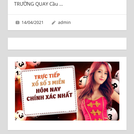
TRƯỜNG QUAY Cầu
…
SỐ
UY
TÍN
14/04/2021
admin
100%