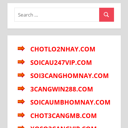
Search
Search
for:
CHOTLO2NHAY.COM
SOICAU247VIP.COM
SOI3CANGHOMNAY.COM
3CANGWIN288.COM
SOICAUMBHOMNAY.COM
CHOT3CANGMB.COM