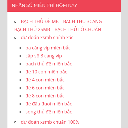
NHẬN SỐ MIỄN PHÍ HÔM NAY
BẠCH THỦ ĐỀ MB – BACH THU 3CANG –
BẠCH THỦ XSMB – BẠCH THỦ LÔ CHUẨN
dự đoán xsmb chính xác
ba càng vip miền bắc
cặp số 3 càng vip
bạch thủ đề miền bắc
đề 10 con miền bắc
đề 4 con miền bắc
đề 6 con miền bắc
đề 8 con miền bắc
đề đầu đuôi miền bắc
song thủ đề miền bắc
dự đoán xsmb chuẩn 100%