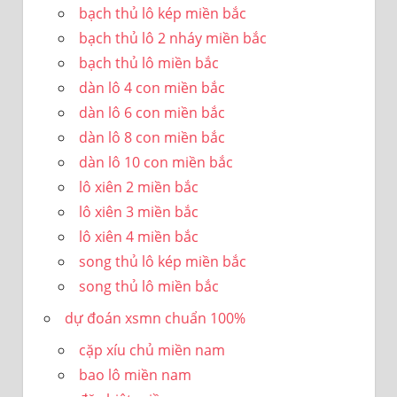
bạch thủ lô kép miền bắc
bạch thủ lô 2 nháy miền bắc
bạch thủ lô miền bắc
dàn lô 4 con miền bắc
dàn lô 6 con miền bắc
dàn lô 8 con miền bắc
dàn lô 10 con miền bắc
lô xiên 2 miền bắc
lô xiên 3 miền bắc
lô xiên 4 miền bắc
song thủ lô kép miền bắc
song thủ lô miền bắc
dự đoán xsmn chuẩn 100%
cặp xíu chủ miền nam
bao lô miền nam