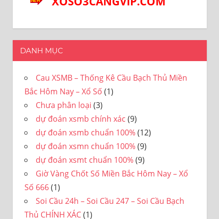
XOSO3CANGVIP.COM
DANH MỤC
Cau XSMB – Thống Kê Cầu Bạch Thủ Miền
Bắc Hôm Nay – Xổ Số
(1)
Chưa phân loại
(3)
dự đoán xsmb chính xác
(9)
dự đoán xsmb chuẩn 100%
(12)
dự đoán xsmn chuẩn 100%
(9)
dự đoán xsmt chuẩn 100%
(9)
Giờ Vàng Chốt Số Miền Bắc Hôm Nay – Xổ
Số 666
(1)
Soi Cầu 24h – Soi Cầu 247 – Soi Cầu Bạch
Thủ CHÍNH XÁC
(1)