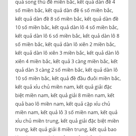
quả song thủ đề miền bắc, kết quả dàn đề 4
số miền bắc, kết quả dàn đề 6 số miền bắc,
kết quả dàn đề 8 số miền bắc, kết quả dàn đề
10 số miền bắc, kết quả dàn lô 4 số miền bắc,
kết quả dàn lô 6 số miền bắc, kết quả dàn lô 8
số miền bắc, kết quả dàn lô xiên 2 miền bắc,
kết quả dàn lô xiên 3 miền bắc, kết quả dàn lô
xiên 4 miền bắc, kết quả 3 càng miền bắc, kết
quả dàn 3 càng 2 số miền bắc, kết quả dàn lô
10 số miền bắc, kết quả đề đầu đuôi miền bắc,
kết quả xỉu chủ miền nam, kết quả giải đặc
biệt miền nam, kết quả giải 8 miền nam, kết
quả bao lô miền nam, kết quả cặp xỉu chủ
miền nam, kết quả lô 3 số miền nam, kết quả
xỉu chủ miền trung, kết quả giải đặc biệt miền
trung, kết quả giải 8 miền trung, kết quả bao