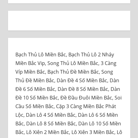
Bạch Thủ Lô Miền Bắc, Bạch Thủ Lô 2 Nháy
Miền Bắc Vip, Song Thủ Lô Miền Bắc, 3 Càng
Víp Miền Bắc, Bạch Thủ Đề Miền Bắc, Song
Thủ Đề Miền Bắc, Dàn Đề 4 Số Miền Bắc, Dàn
Đề 6 Số Miền Bắc, Dàn Đề 8 Số Miền Bắc, Dàn
Đề 10 Số Miền Bắc, Đề Đầu Đuôi Miền Bắc, Soi
Cầu Số Miền Bắc, Cặp 3 Càng Miền Bắc Phát
Lộc, Dàn Lô 4 Số Miền Bắc, Dàn Lô 6 Số Miền
Bắc, Dàn Lô 8 Số Miền Bắc, Dàn Lô 10 Số Miền
Bắc, Lô Xiên 2 Miền Bắc, Lô Xiên 3 Miền Bắc, Lô