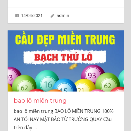
14/04/2021
admin
bao lô miền trung
bao lô miền trung BAO LÔ MIỀN TRUNG 100%
ĂN TỐI NAY MẬT BÁO TỪ TRƯỜNG QUAY Cầu
trên đây
…