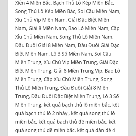
Xiên 4 Miền Bắc, Bạch Thủ Lô Kép Miền Bắc,
Song Thủ Lô Kép Miền Bắc, Soi Cầu Miền Nam,
Xíu Chủ Vip Miền Nam, Giải Đặc Biệt Miền
Nam, Giải 8 Miền Nam, Bao Lô Miền Nam, Cặp
Xỉu Chủ Miền Nam, Song Thủ Lô Miền Nam,
Đầu Đuôi Giải 8 Miền Nam, Đầu Đuôi Giải Đặc
Biệt Miền Nam, Lô 3 Số Miền Nam, Soi Cầu
Miền Trung, Xíu Chủ Vip Miền Trung, Giải Đặc
Biệt Miền Trung, Giải 8 Miền Trung Vip, Bao Lô
Miền Trung, Cặp Xỉu Chủ Miền Trung, Song
Thủ Lô Miền Trung, Đầu Đuôi Giải 8 Miền
Trung, Đầu Đuôi Đặc Biệt Miền Trung, Lô 3 Số
Miền Trung, kết quả bạch thủ lô miền bắc, kết
quả bạch thủ lô 2 nháy , kết quả song thủ lô
miền bắc, kết quả bạch thủ đề miền bắc, kết
quả song thủ đề miền bắc, kết quả dàn đề 4