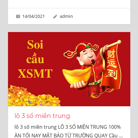
14/04/2021
admin
lô 3 số miền trung
lô 3 số miền trung LÔ 3 SỐ MIỀN TRUNG 100%
ĂN TỐI NAY MẬT BÁO TỪ TRƯỜNG QUAY Cầu
…