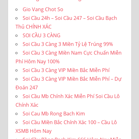
Gio Vang Chot So
Soi Cầu 24h – Soi Cầu 247 – Soi Cầu Bạch
Thủ CHÍNH XÁC
SOI CẦU 3 CÀNG
Soi Cầu 3 Càng 3 Miền Tỷ Lệ Trúng 99%
Soi Cầu 3 Càng Miền Nam Cực Chuẩn Miễn
Phí Hôm Nay 100%
Soi Cầu 3 Càng VIP Miền Bắc Miễn Phí
Soi Cầu 3 Càng VIP Miền Bắc Miễn Phí – Dự
Đoán 247
Soi Cầu Mb Chính Xác Miễn Phí Soi Cầu Lô
Chính Xác
Soi Cau Mb Rong Bach Kim
Soi Cầu Miền Bắc Chính Xác 100 – Cầu Lô
XSMB Hôm Nay