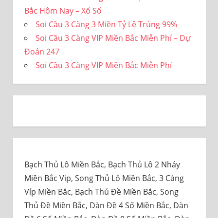
Bắc Hôm Nay – Xổ Số
Soi Cầu 3 Càng 3 Miền Tỷ Lệ Trúng 99%
Soi Cầu 3 Càng VIP Miền Bắc Miễn Phí – Dự
Đoán 247
Soi Cầu 3 Càng VIP Miền Bắc Miễn Phí
Bạch Thủ Lô Miền Bắc, Bạch Thủ Lô 2 Nháy
Miền Bắc Vip, Song Thủ Lô Miền Bắc, 3 Càng
Víp Miền Bắc, Bạch Thủ Đề Miền Bắc, Song
Thủ Đề Miền Bắc, Dàn Đề 4 Số Miền Bắc, Dàn