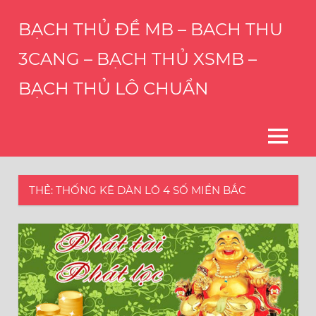
Skip
BẠCH THỦ ĐỀ MB – BACH THU
to
content
3CANG – BẠCH THỦ XSMB –
BẠCH THỦ LÔ CHUẨN
THÀNH
CÔNG
CỦA
MENU
BẠN
LÀ
HẠNH
THẺ:
THỐNG KÊ DÀN LÔ 4 SỐ MIỀN BẮC
PHÚC
CỦA
CHÚNG
TÔI
–
DỊCH
VỤ
CHỐT