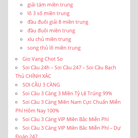
giải tám miền trung
lô 3 số miền trung
đầu đuôi giải 8 miền trung
đầu đuôi miền trung
xíu chủ miền trung
song thủ lô miền trung
Gio Vang Chot So
Soi Cầu 24h – Soi Cầu 247 – Soi Cầu Bạch
Thủ CHÍNH XÁC
SOI CẦU 3 CÀNG
Soi Cầu 3 Càng 3 Miền Tỷ Lệ Trúng 99%
Soi Cầu 3 Càng Miền Nam Cực Chuẩn Miễn
Phí Hôm Nay 100%
Soi Cầu 3 Càng VIP Miền Bắc Miễn Phí
Soi Cầu 3 Càng VIP Miền Bắc Miễn Phí – Dự
Đoán 247