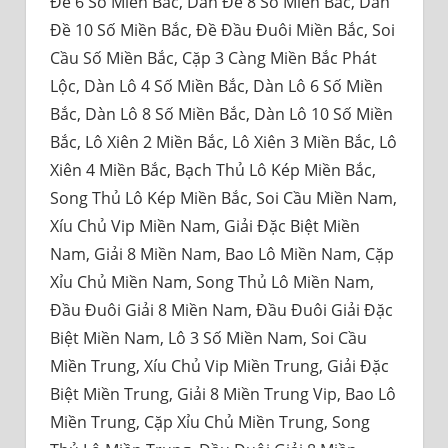
Đề 6 Số Miền Bắc, Dàn Đề 8 Số Miền Bắc, Dàn
Đề 10 Số Miền Bắc, Đề Đầu Đuôi Miền Bắc, Soi
Cầu Số Miền Bắc, Cặp 3 Càng Miền Bắc Phát
Lộc, Dàn Lô 4 Số Miền Bắc, Dàn Lô 6 Số Miền
Bắc, Dàn Lô 8 Số Miền Bắc, Dàn Lô 10 Số Miền
Bắc, Lô Xiên 2 Miền Bắc, Lô Xiên 3 Miền Bắc, Lô
Xiên 4 Miền Bắc, Bạch Thủ Lô Kép Miền Bắc,
Song Thủ Lô Kép Miền Bắc, Soi Cầu Miền Nam,
Xíu Chủ Vip Miền Nam, Giải Đặc Biệt Miền
Nam, Giải 8 Miền Nam, Bao Lô Miền Nam, Cặp
Xỉu Chủ Miền Nam, Song Thủ Lô Miền Nam,
Đầu Đuôi Giải 8 Miền Nam, Đầu Đuôi Giải Đặc
Biệt Miền Nam, Lô 3 Số Miền Nam, Soi Cầu
Miền Trung, Xíu Chủ Vip Miền Trung, Giải Đặc
Biệt Miền Trung, Giải 8 Miền Trung Vip, Bao Lô
Miền Trung, Cặp Xỉu Chủ Miền Trung, Song