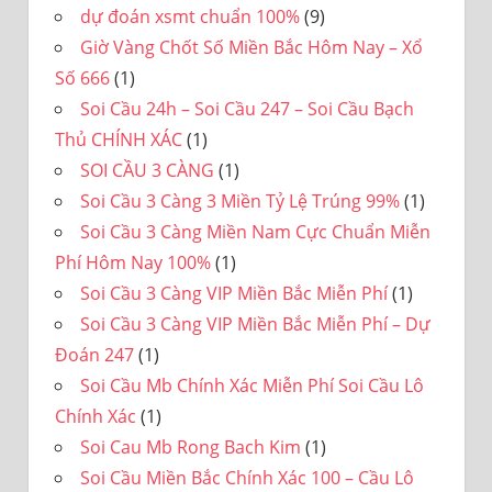
dự đoán xsmt chuẩn 100%
(9)
Giờ Vàng Chốt Số Miền Bắc Hôm Nay – Xổ
Số 666
(1)
Soi Cầu 24h – Soi Cầu 247 – Soi Cầu Bạch
Thủ CHÍNH XÁC
(1)
SOI CẦU 3 CÀNG
(1)
Soi Cầu 3 Càng 3 Miền Tỷ Lệ Trúng 99%
(1)
Soi Cầu 3 Càng Miền Nam Cực Chuẩn Miễn
Phí Hôm Nay 100%
(1)
Soi Cầu 3 Càng VIP Miền Bắc Miễn Phí
(1)
Soi Cầu 3 Càng VIP Miền Bắc Miễn Phí – Dự
Đoán 247
(1)
Soi Cầu Mb Chính Xác Miễn Phí Soi Cầu Lô
Chính Xác
(1)
Soi Cau Mb Rong Bach Kim
(1)
Soi Cầu Miền Bắc Chính Xác 100 – Cầu Lô