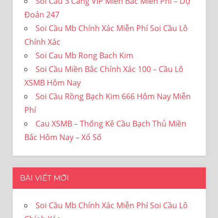
Soi Cầu 3 Càng VIP Miền Bắc Miễn Phí – Dự
Đoán 247
Soi Cầu Mb Chính Xác Miễn Phí Soi Cầu Lô
Chính Xác
Soi Cau Mb Rong Bach Kim
Soi Cầu Miền Bắc Chính Xác 100 – Cầu Lô
XSMB Hôm Nay
Soi Cầu Rồng Bạch Kim 666 Hôm Nay Miễn
Phí
Cau XSMB – Thống Kê Cầu Bạch Thủ Miền
Bắc Hôm Nay – Xổ Số
BÀI VIẾT MỚI
Soi Cầu Mb Chính Xác Miễn Phí Soi Cầu Lô