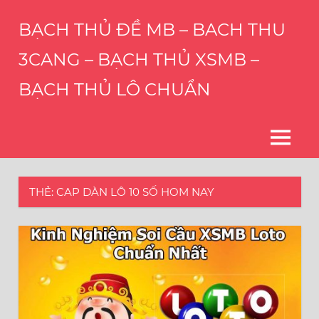
Skip
BẠCH THỦ ĐỀ MB – BACH THU
to
content
3CANG – BẠCH THỦ XSMB –
BẠCH THỦ LÔ CHUẨN
THÀNH
CÔNG
CỦA
MENU
BẠN
LÀ
HẠNH
THẺ:
CAP DÀN LÔ 10 SỐ HOM NAY
PHÚC
CỦA
CHÚNG
TÔI
–
DỊCH
VỤ
CHỐT