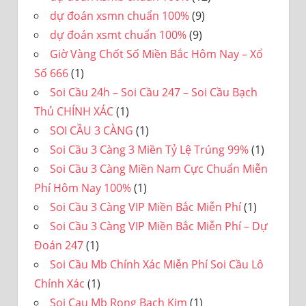
dự đoán xsmn chuẩn 100%
(9)
dự đoán xsmt chuẩn 100%
(9)
Giờ Vàng Chốt Số Miền Bắc Hôm Nay – Xổ
Số 666
(1)
Soi Cầu 24h – Soi Cầu 247 – Soi Cầu Bạch
Thủ CHÍNH XÁC
(1)
SOI CẦU 3 CÀNG
(1)
Soi Cầu 3 Càng 3 Miền Tỷ Lệ Trúng 99%
(1)
Soi Cầu 3 Càng Miền Nam Cực Chuẩn Miễn
Phí Hôm Nay 100%
(1)
Soi Cầu 3 Càng VIP Miền Bắc Miễn Phí
(1)
Soi Cầu 3 Càng VIP Miền Bắc Miễn Phí – Dự
Đoán 247
(1)
Soi Cầu Mb Chính Xác Miễn Phí Soi Cầu Lô
Chính Xác
(1)
Soi Cau Mb Rong Bach Kim
(1)