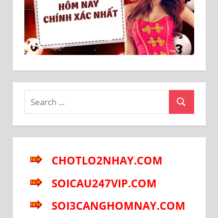
Search
Search
for:
CHOTLO2NHAY.COM
SOICAU247VIP.COM
SOI3CANGHOMNAY.COM