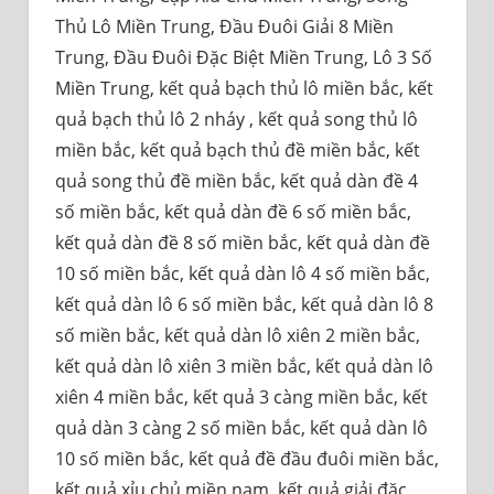
Thủ Lô Miền Trung, Đầu Đuôi Giải 8 Miền
Trung, Đầu Đuôi Đặc Biệt Miền Trung, Lô 3 Số
Miền Trung, kết quả bạch thủ lô miền bắc, kết
quả bạch thủ lô 2 nháy , kết quả song thủ lô
miền bắc, kết quả bạch thủ đề miền bắc, kết
quả song thủ đề miền bắc, kết quả dàn đề 4
số miền bắc, kết quả dàn đề 6 số miền bắc,
kết quả dàn đề 8 số miền bắc, kết quả dàn đề
10 số miền bắc, kết quả dàn lô 4 số miền bắc,
kết quả dàn lô 6 số miền bắc, kết quả dàn lô 8
số miền bắc, kết quả dàn lô xiên 2 miền bắc,
kết quả dàn lô xiên 3 miền bắc, kết quả dàn lô
xiên 4 miền bắc, kết quả 3 càng miền bắc, kết
quả dàn 3 càng 2 số miền bắc, kết quả dàn lô
10 số miền bắc, kết quả đề đầu đuôi miền bắc,
kết quả xỉu chủ miền nam, kết quả giải đặc