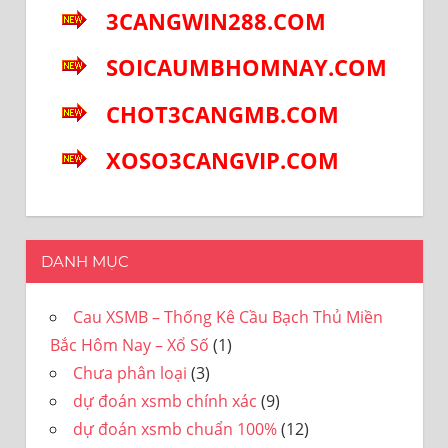
3CANGWIN288.COM
SOICAUMBHOMNAY.COM
CHOT3CANGMB.COM
XOSO3CANGVIP.COM
DANH MỤC
Cau XSMB – Thống Kê Cầu Bạch Thủ Miền
Bắc Hôm Nay – Xổ Số
(1)
Chưa phân loại
(3)
dự đoán xsmb chính xác
(9)
dự đoán xsmb chuẩn 100%
(12)