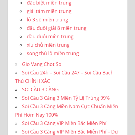
đặc biệt miền trung
giải tám miền trung
lô 3 số miền trung
đầu đuôi giải 8 miền trung
đầu đuôi miền trung
xíu chủ miền trung
song thủ lô miền trung
Gio Vang Chot So
Soi Cầu 24h – Soi Cầu 247 – Soi Cầu Bạch
Thủ CHÍNH XÁC
SOI CẦU 3 CÀNG
Soi Cầu 3 Càng 3 Miền Tỷ Lệ Trúng 99%
Soi Cầu 3 Càng Miền Nam Cực Chuẩn Miễn
Phí Hôm Nay 100%
Soi Cầu 3 Càng VIP Miền Bắc Miễn Phí
Soi Cầu 3 Càng VIP Miền Bắc Miễn Phí – Dự