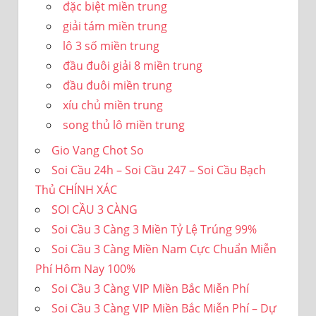
đặc biệt miền trung
giải tám miền trung
lô 3 số miền trung
đầu đuôi giải 8 miền trung
đầu đuôi miền trung
xíu chủ miền trung
song thủ lô miền trung
Gio Vang Chot So
Soi Cầu 24h – Soi Cầu 247 – Soi Cầu Bạch
Thủ CHÍNH XÁC
SOI CẦU 3 CÀNG
Soi Cầu 3 Càng 3 Miền Tỷ Lệ Trúng 99%
Soi Cầu 3 Càng Miền Nam Cực Chuẩn Miễn
Phí Hôm Nay 100%
Soi Cầu 3 Càng VIP Miền Bắc Miễn Phí
Soi Cầu 3 Càng VIP Miền Bắc Miễn Phí – Dự