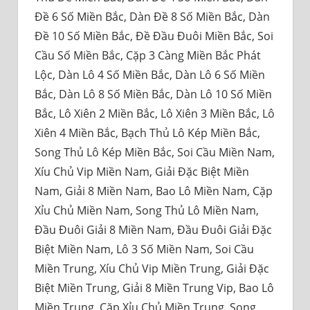
Đề 6 Số Miền Bắc, Dàn Đề 8 Số Miền Bắc, Dàn
Đề 10 Số Miền Bắc, Đề Đầu Đuôi Miền Bắc, Soi
Cầu Số Miền Bắc, Cặp 3 Càng Miền Bắc Phát
Lộc, Dàn Lô 4 Số Miền Bắc, Dàn Lô 6 Số Miền
Bắc, Dàn Lô 8 Số Miền Bắc, Dàn Lô 10 Số Miền
Bắc, Lô Xiên 2 Miền Bắc, Lô Xiên 3 Miền Bắc, Lô
Xiên 4 Miền Bắc, Bạch Thủ Lô Kép Miền Bắc,
Song Thủ Lô Kép Miền Bắc, Soi Cầu Miền Nam,
Xíu Chủ Vip Miền Nam, Giải Đặc Biệt Miền
Nam, Giải 8 Miền Nam, Bao Lô Miền Nam, Cặp
Xỉu Chủ Miền Nam, Song Thủ Lô Miền Nam,
Đầu Đuôi Giải 8 Miền Nam, Đầu Đuôi Giải Đặc
Biệt Miền Nam, Lô 3 Số Miền Nam, Soi Cầu
Miền Trung, Xíu Chủ Vip Miền Trung, Giải Đặc
Biệt Miền Trung, Giải 8 Miền Trung Vip, Bao Lô
Miền Trung, Cặp Xỉu Chủ Miền Trung, Song