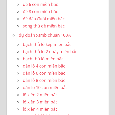
đề 6 con miền bắc
đề 8 con miền bắc
đề đầu đuôi miền bắc
song thủ đề miền bắc
dự đoán xsmb chuẩn 100%
bạch thủ lô kép miền bắc
bạch thủ lô 2 nháy miền bắc
bạch thủ lô miền bắc
dàn lô 4 con miền bắc
dàn lô 6 con miền bắc
dàn lô 8 con miền bắc
dàn lô 10 con miền bắc
lô xiên 2 miền bắc
lô xiên 3 miền bắc
lô xiên 4 miền bắc