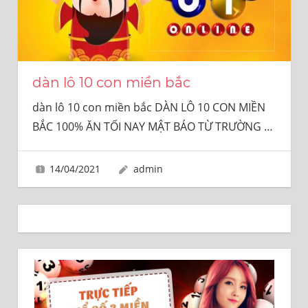
SỐ
UY
TÍN
100%
dàn lô 10 con miền bắc
dàn lô 10 con miền bắc DÀN LÔ 10 CON MIỀN
BẮC 100% ĂN TỐI NAY MẬT BÁO TỪ TRƯỜNG
…
14/04/2021
admin