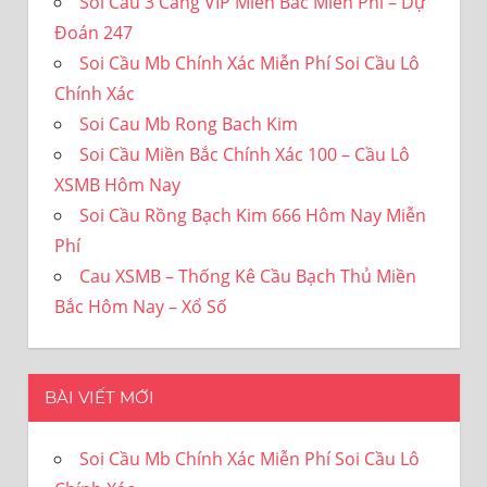
Soi Cầu 3 Càng VIP Miền Bắc Miễn Phí – Dự
Đoán 247
Soi Cầu Mb Chính Xác Miễn Phí Soi Cầu Lô
Chính Xác
Soi Cau Mb Rong Bach Kim
Soi Cầu Miền Bắc Chính Xác 100 – Cầu Lô
XSMB Hôm Nay
Soi Cầu Rồng Bạch Kim 666 Hôm Nay Miễn
Phí
Cau XSMB – Thống Kê Cầu Bạch Thủ Miền
Bắc Hôm Nay – Xổ Số
BÀI VIẾT MỚI
Soi Cầu Mb Chính Xác Miễn Phí Soi Cầu Lô