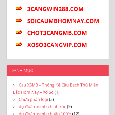
3CANGWIN288.COM
SOICAUMBHOMNAY.COM
CHOT3CANGMB.COM
XOSO3CANGVIP.COM
DANH MỤC
Cau XSMB – Thống Kê Cầu Bạch Thủ Miền
Bắc Hôm Nay – Xổ Số
(1)
Chưa phân loại
(3)
dự đoán xsmb chính xác
(9)
dự đoán xsmb chuẩn 100%
(12)