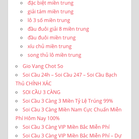
đặc biệt miền trung
giải tám miền trung
lô 3 số miền trung
đầu đuôi giải 8 miền trung
đầu đuôi miền trung
xíu chủ miền trung
song thủ lô miền trung
Gio Vang Chot So
Soi Cầu 24h – Soi Cầu 247 – Soi Cầu Bạch
Thủ CHÍNH XÁC
SOI CẦU 3 CÀNG
Soi Cầu 3 Càng 3 Miền Tỷ Lệ Trúng 99%
Soi Cầu 3 Càng Miền Nam Cực Chuẩn Miễn
Phí Hôm Nay 100%
Soi Cầu 3 Càng VIP Miền Bắc Miễn Phí
Soi Cầu 3 Càng VIP Miền Bắc Miễn Phí – Dự