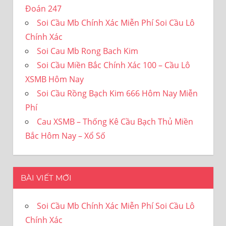
Đoán 247
Soi Cầu Mb Chính Xác Miễn Phí Soi Cầu Lô
Chính Xác
Soi Cau Mb Rong Bach Kim
Soi Cầu Miền Bắc Chính Xác 100 – Cầu Lô
XSMB Hôm Nay
Soi Cầu Rồng Bạch Kim 666 Hôm Nay Miễn
Phí
Cau XSMB – Thống Kê Cầu Bạch Thủ Miền
Bắc Hôm Nay – Xổ Số
BÀI VIẾT MỚI
Soi Cầu Mb Chính Xác Miễn Phí Soi Cầu Lô
Chính Xác