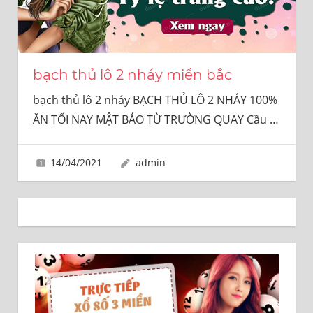
SỐ
UY
TÍN
100%
bạch thủ lô 2 nháy miền bắc
bạch thủ lô 2 nháy BẠCH THỦ LÔ 2 NHÁY 100%
ĂN TỐI NAY MẬT BÁO TỪ TRƯỜNG QUAY Cầu
…
14/04/2021
admin