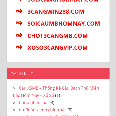
3CANGWIN288.COM
SOICAUMBHOMNAY.COM
CHOT3CANGMB.COM
XOSO3CANGVIP.COM
DANH MỤC
Cau XSMB – Thống Kê Cầu Bạch Thủ Miền
Bắc Hôm Nay – Xổ Số
(1)
Chưa phân loại
(3)
dự đoán xsmb chính xác
(9)