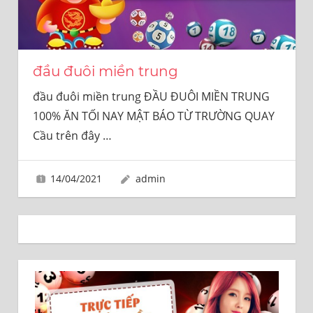
đầu đuôi miền trung
đầu đuôi miền trung ĐẦU ĐUÔI MIỀN TRUNG
100% ĂN TỐI NAY MẬT BÁO TỪ TRƯỜNG QUAY
Cầu trên đây
…
14/04/2021
admin