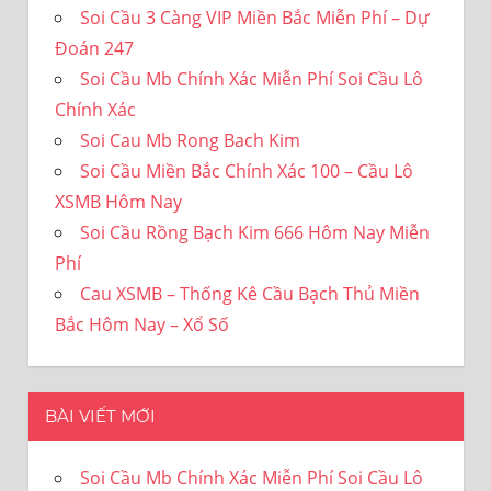
Soi Cầu 3 Càng VIP Miền Bắc Miễn Phí – Dự
Đoán 247
Soi Cầu Mb Chính Xác Miễn Phí Soi Cầu Lô
Chính Xác
Soi Cau Mb Rong Bach Kim
Soi Cầu Miền Bắc Chính Xác 100 – Cầu Lô
XSMB Hôm Nay
Soi Cầu Rồng Bạch Kim 666 Hôm Nay Miễn
Phí
Cau XSMB – Thống Kê Cầu Bạch Thủ Miền
Bắc Hôm Nay – Xổ Số
BÀI VIẾT MỚI
Soi Cầu Mb Chính Xác Miễn Phí Soi Cầu Lô