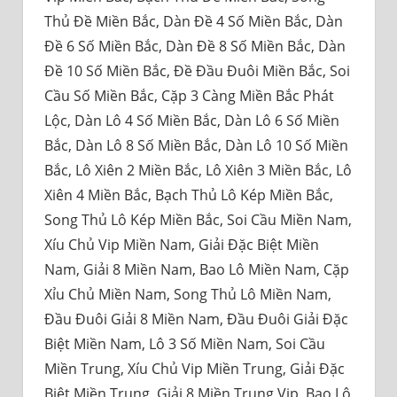
Thủ Đề Miền Bắc, Dàn Đề 4 Số Miền Bắc, Dàn
Đề 6 Số Miền Bắc, Dàn Đề 8 Số Miền Bắc, Dàn
Đề 10 Số Miền Bắc, Đề Đầu Đuôi Miền Bắc, Soi
Cầu Số Miền Bắc, Cặp 3 Càng Miền Bắc Phát
Lộc, Dàn Lô 4 Số Miền Bắc, Dàn Lô 6 Số Miền
Bắc, Dàn Lô 8 Số Miền Bắc, Dàn Lô 10 Số Miền
Bắc, Lô Xiên 2 Miền Bắc, Lô Xiên 3 Miền Bắc, Lô
Xiên 4 Miền Bắc, Bạch Thủ Lô Kép Miền Bắc,
Song Thủ Lô Kép Miền Bắc, Soi Cầu Miền Nam,
Xíu Chủ Vip Miền Nam, Giải Đặc Biệt Miền
Nam, Giải 8 Miền Nam, Bao Lô Miền Nam, Cặp
Xỉu Chủ Miền Nam, Song Thủ Lô Miền Nam,
Đầu Đuôi Giải 8 Miền Nam, Đầu Đuôi Giải Đặc
Biệt Miền Nam, Lô 3 Số Miền Nam, Soi Cầu
Miền Trung, Xíu Chủ Vip Miền Trung, Giải Đặc
Biệt Miền Trung, Giải 8 Miền Trung Vip, Bao Lô