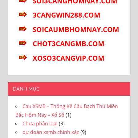
SOI3CANGHOMNAY.COM
3CANGWIN288.COM
SOICAUMBHOMNAY.COM
CHOT3CANGMB.COM
XOSO3CANGVIP.COM
DANH MỤC
Cau XSMB – Thống Kê Cầu Bạch Thủ Miền
Bắc Hôm Nay – Xổ Số
(1)
Chưa phân loại
(3)
dự đoán xsmb chính xác
(9)