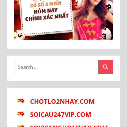
Search
Search
for:
CHOTLO2NHAY.COM
SOICAU247VIP.COM