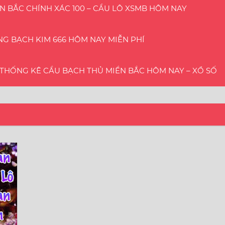
ỀN BẮC CHÍNH XÁC 100 – CẦU LÔ XSMB HÔM NAY
NG BẠCH KIM 666 HÔM NAY MIỄN PHÍ
 THỐNG KÊ CẦU BẠCH THỦ MIỀN BẮC HÔM NAY – XỔ SỐ