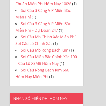
Chuẩn Miễn Phí Hôm Nay 100%
(1)
Soi Cầu 3 Càng VIP Miền Bắc
Miễn Phí
(1)
Soi Cầu 3 Càng VIP Miền Bắc
Miễn Phí – Dự Đoán 247
(1)
Soi Cầu Mb Chính Xác Miễn Phí
Soi Cầu Lô Chính Xác
(1)
Soi Cau Mb Rong Bach Kim
(1)
Soi Cầu Miền Bắc Chính Xác 100
– Cầu Lô XSMB Hôm Nay
(1)
Soi Cầu Rồng Bạch Kim 666
Hôm Nay Miễn Phí
(1)
NHẬN SỐ MIỄN PHÍ HÔM NAY