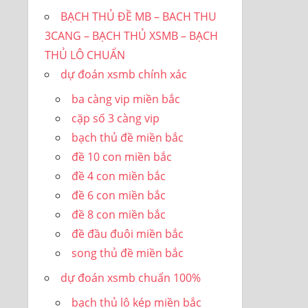
BẠCH THỦ ĐỀ MB – BACH THU
3CANG – BẠCH THỦ XSMB – BẠCH
THỦ LÔ CHUẨN
dự đoán xsmb chính xác
ba càng vip miền bắc
cặp số 3 càng vip
bạch thủ đề miền bắc
đề 10 con miền bắc
đề 4 con miền bắc
đề 6 con miền bắc
đề 8 con miền bắc
đề đầu đuôi miền bắc
song thủ đề miền bắc
dự đoán xsmb chuẩn 100%
bạch thủ lô kép miền bắc