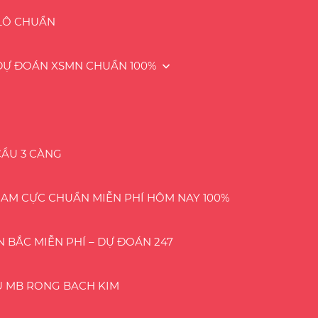
 LÔ CHUẨN
DỰ ĐOÁN XSMN CHUẨN 100%
CẦU 3 CÀNG
NAM CỰC CHUẨN MIỄN PHÍ HÔM NAY 100%
N BẮC MIỄN PHÍ – DỰ ĐOÁN 247
U MB RONG BACH KIM