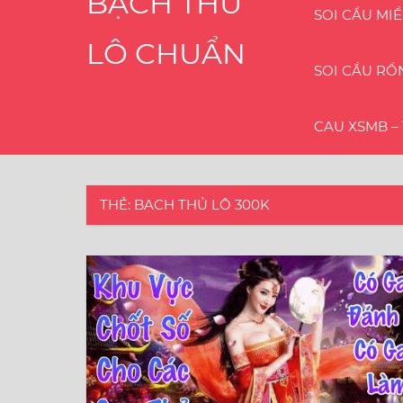
BẠCH THỦ
SOI CẦU MI
LÔ CHUẨN
SOI CẦU RỒ
THÀNH
CÔNG
CỦA
CAU XSMB –
BẠN
LÀ
HẠNH
PHÚC
THẺ:
BẠCH THỦ LÔ 300K
CỦA
CHÚNG
TÔI
–
DỊCH
VỤ
CHỐT
SỐ
UY
TÍN