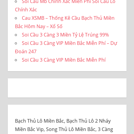
Soi Cầu Mb Chính Xác Miễn Phí Soi Cầu Lô
Chính Xác
Cau XSMB – Thống Kê Cầu Bạch Thủ Miền
Bắc Hôm Nay – Xổ Số
Soi Cầu 3 Càng 3 Miền Tỷ Lệ Trúng 99%
Soi Cầu 3 Càng VIP Miền Bắc Miễn Phí – Dự
Đoán 247
Soi Cầu 3 Càng VIP Miền Bắc Miễn Phí
Bạch Thủ Lô Miền Bắc, Bạch Thủ Lô 2 Nháy
Miền Bắc Vip, Song Thủ Lô Miền Bắc, 3 Càng