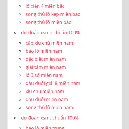
lô xiên 4 miền bắc
song thủ lô kép miền bắc
song thủ lô miền bắc
dự đoán xsmn chuẩn 100%
cặp xíu chủ miền nam
bao lô miền nam
đặc biệt miền nam
giải tám miền nam
lô 3 số miền nam
đầu đuôi giải 8 miền nam
xíu chủ miền nam
đầu đuôi miền nam
song thủ lô miền nam
dự đoán xsmt chuẩn 100%
bao lô miền trung