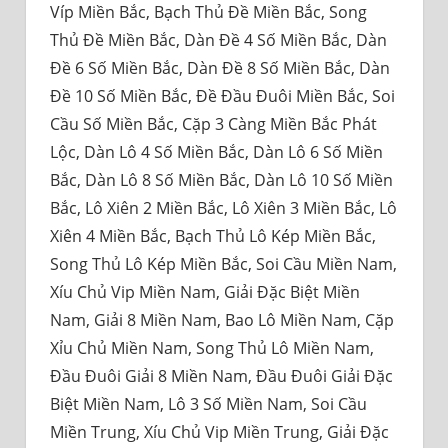
Víp Miền Bắc, Bạch Thủ Đề Miền Bắc, Song
Thủ Đề Miền Bắc, Dàn Đề 4 Số Miền Bắc, Dàn
Đề 6 Số Miền Bắc, Dàn Đề 8 Số Miền Bắc, Dàn
Đề 10 Số Miền Bắc, Đề Đầu Đuôi Miền Bắc, Soi
Cầu Số Miền Bắc, Cặp 3 Càng Miền Bắc Phát
Lộc, Dàn Lô 4 Số Miền Bắc, Dàn Lô 6 Số Miền
Bắc, Dàn Lô 8 Số Miền Bắc, Dàn Lô 10 Số Miền
Bắc, Lô Xiên 2 Miền Bắc, Lô Xiên 3 Miền Bắc, Lô
Xiên 4 Miền Bắc, Bạch Thủ Lô Kép Miền Bắc,
Song Thủ Lô Kép Miền Bắc, Soi Cầu Miền Nam,
Xíu Chủ Vip Miền Nam, Giải Đặc Biệt Miền
Nam, Giải 8 Miền Nam, Bao Lô Miền Nam, Cặp
Xỉu Chủ Miền Nam, Song Thủ Lô Miền Nam,
Đầu Đuôi Giải 8 Miền Nam, Đầu Đuôi Giải Đặc
Biệt Miền Nam, Lô 3 Số Miền Nam, Soi Cầu
Miền Trung, Xíu Chủ Vip Miền Trung, Giải Đặc