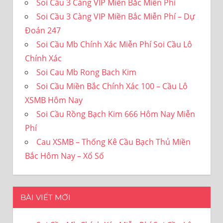
Soi Cầu 3 Càng VIP Miền Bắc Miễn Phí
Soi Cầu 3 Càng VIP Miền Bắc Miễn Phí – Dự
Đoán 247
Soi Cầu Mb Chính Xác Miễn Phí Soi Cầu Lô
Chính Xác
Soi Cau Mb Rong Bach Kim
Soi Cầu Miền Bắc Chính Xác 100 – Cầu Lô
XSMB Hôm Nay
Soi Cầu Rồng Bạch Kim 666 Hôm Nay Miễn
Phí
Cau XSMB – Thống Kê Cầu Bạch Thủ Miền
Bắc Hôm Nay – Xổ Số
BÀI VIẾT MỚI