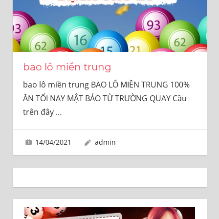
bao lô miền trung
bao lô miền trung BAO LÔ MIỀN TRUNG 100%
ĂN TỐI NAY MẬT BÁO TỪ TRƯỜNG QUAY Cầu
trên đây
…
14/04/2021
admin