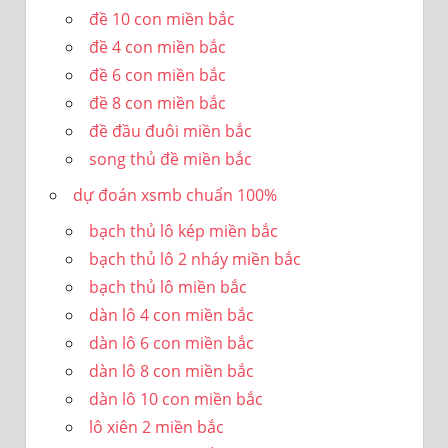
đề 10 con miền bắc
đề 4 con miền bắc
đề 6 con miền bắc
đề 8 con miền bắc
đề đầu đuôi miền bắc
song thủ đề miền bắc
dự đoán xsmb chuẩn 100%
bạch thủ lô kép miền bắc
bạch thủ lô 2 nháy miền bắc
bạch thủ lô miền bắc
dàn lô 4 con miền bắc
dàn lô 6 con miền bắc
dàn lô 8 con miền bắc
dàn lô 10 con miền bắc
lô xiên 2 miền bắc