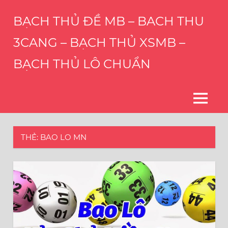
Skip
BẠCH THỦ ĐỀ MB – BACH THU
to
content
3CANG – BẠCH THỦ XSMB –
BẠCH THỦ LÔ CHUẨN
THÀNH
CÔNG
CỦA
MENU
BẠN
LÀ
HẠNH
THẺ:
BAO LO MN
PHÚC
CỦA
CHÚNG
TÔI
–
DỊCH
VỤ
CHỐT