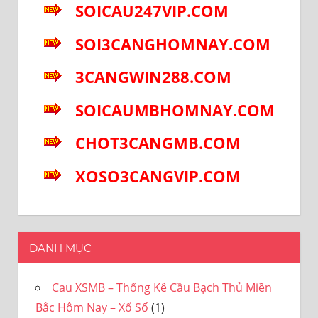
SOICAU247VIP.COM
SOI3CANGHOMNAY.COM
3CANGWIN288.COM
SOICAUMBHOMNAY.COM
CHOT3CANGMB.COM
XOSO3CANGVIP.COM
DANH MỤC
Cau XSMB – Thống Kê Cầu Bạch Thủ Miền
Bắc Hôm Nay – Xổ Số
(1)