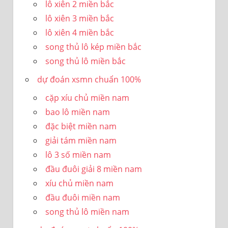
lô xiên 2 miền bắc
lô xiên 3 miền bắc
lô xiên 4 miền bắc
song thủ lô kép miền bắc
song thủ lô miền bắc
dự đoán xsmn chuẩn 100%
cặp xíu chủ miền nam
bao lô miền nam
đặc biệt miền nam
giải tám miền nam
lô 3 số miền nam
đầu đuôi giải 8 miền nam
xíu chủ miền nam
đầu đuôi miền nam
song thủ lô miền nam