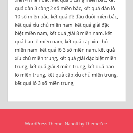
quả dàn 3 càng 2 số miền bắc, kết quả dàn lô
10 số miền bắc, kết quả đề đầu đuôi miền bắc,
kết quả xỉu chủ miền nam, kết quả giải đặc
biệt miền nam, kết quả giải 8 miền nam, kết
quả bao lô miền nam, kết quả cặp xỉu chủ
miền nam, kết quả lô 3 số miền nam, kết quả
xỉu chủ miền trung, kết quả giải đặc biệt miền
trung, kết quả giải 8 miền trung, kết quả bao
lô miền trung, kết quả cặp xỉu chủ miền trung,
kết quả lô 3 số miền trung,
WordPress Theme: Napoli by ThemeZee.