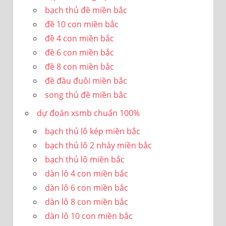
bạch thủ đề miền bắc
đề 10 con miền bắc
đề 4 con miền bắc
đề 6 con miền bắc
đề 8 con miền bắc
đề đầu đuôi miền bắc
song thủ đề miền bắc
dự đoán xsmb chuẩn 100%
bạch thủ lô kép miền bắc
bạch thủ lô 2 nháy miền bắc
bạch thủ lô miền bắc
dàn lô 4 con miền bắc
dàn lô 6 con miền bắc
dàn lô 8 con miền bắc
dàn lô 10 con miền bắc