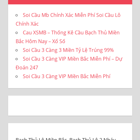
Soi Cầu Mb Chính Xác Miễn Phí Soi Cầu Lô
Chính Xác
Cau XSMB – Thống Kê Cầu Bạch Thủ Miền
Bắc Hôm Nay – Xổ Số
Soi Cầu 3 Càng 3 Miền Tỷ Lệ Trúng 99%
Soi Cầu 3 Càng VIP Miền Bắc Miễn Phí – Dự
Đoán 247
Soi Cầu 3 Càng VIP Miền Bắc Miễn Phí
Bạch Thủ Lô Miền Bắc, Bạch Thủ Lô 2 Nháy