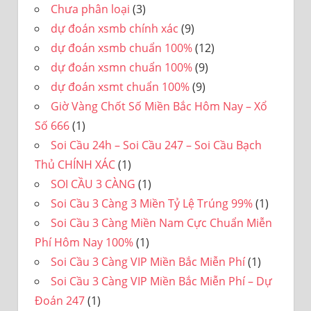
Chưa phân loại
(3)
dự đoán xsmb chính xác
(9)
dự đoán xsmb chuẩn 100%
(12)
dự đoán xsmn chuẩn 100%
(9)
dự đoán xsmt chuẩn 100%
(9)
Giờ Vàng Chốt Số Miền Bắc Hôm Nay – Xổ
Số 666
(1)
Soi Cầu 24h – Soi Cầu 247 – Soi Cầu Bạch
Thủ CHÍNH XÁC
(1)
SOI CẦU 3 CÀNG
(1)
Soi Cầu 3 Càng 3 Miền Tỷ Lệ Trúng 99%
(1)
Soi Cầu 3 Càng Miền Nam Cực Chuẩn Miễn
Phí Hôm Nay 100%
(1)
Soi Cầu 3 Càng VIP Miền Bắc Miễn Phí
(1)
Soi Cầu 3 Càng VIP Miền Bắc Miễn Phí – Dự
Đoán 247
(1)