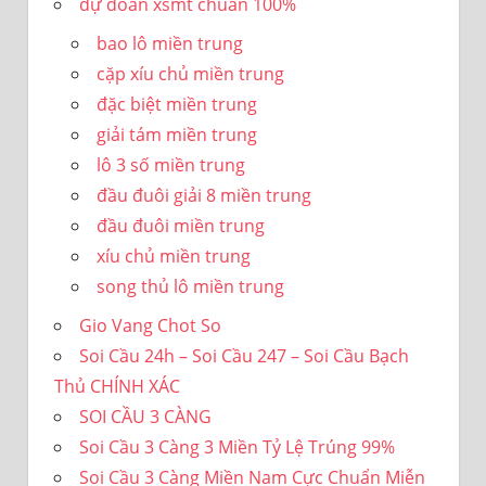
dự đoán xsmt chuẩn 100%
bao lô miền trung
cặp xíu chủ miền trung
đặc biệt miền trung
giải tám miền trung
lô 3 số miền trung
đầu đuôi giải 8 miền trung
đầu đuôi miền trung
xíu chủ miền trung
song thủ lô miền trung
Gio Vang Chot So
Soi Cầu 24h – Soi Cầu 247 – Soi Cầu Bạch
Thủ CHÍNH XÁC
SOI CẦU 3 CÀNG
Soi Cầu 3 Càng 3 Miền Tỷ Lệ Trúng 99%
Soi Cầu 3 Càng Miền Nam Cực Chuẩn Miễn