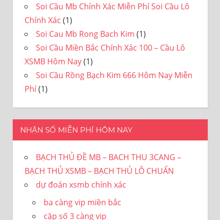
Soi Cầu Mb Chính Xác Miễn Phí Soi Cầu Lô
Chính Xác
(1)
Soi Cau Mb Rong Bach Kim
(1)
Soi Cầu Miền Bắc Chính Xác 100 – Cầu Lô
XSMB Hôm Nay
(1)
Soi Cầu Rồng Bạch Kim 666 Hôm Nay Miễn
Phí
(1)
NHẬN SỐ MIỄN PHÍ HÔM NAY
BẠCH THỦ ĐỀ MB – BACH THU 3CANG –
BẠCH THỦ XSMB – BẠCH THỦ LÔ CHUẨN
dự đoán xsmb chính xác
ba càng vip miền bắc
cặp số 3 càng vip