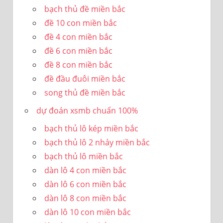
bạch thủ đề miền bắc
đề 10 con miền bắc
đề 4 con miền bắc
đề 6 con miền bắc
đề 8 con miền bắc
đề đầu đuôi miền bắc
song thủ đề miền bắc
dự đoán xsmb chuẩn 100%
bạch thủ lô kép miền bắc
bạch thủ lô 2 nháy miền bắc
bạch thủ lô miền bắc
dàn lô 4 con miền bắc
dàn lô 6 con miền bắc
dàn lô 8 con miền bắc
dàn lô 10 con miền bắc