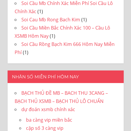
Soi Cầu Mb Chính Xác Miễn Phí Soi Cầu Lô
Chính Xác
(1)
Soi Cau Mb Rong Bach Kim
(1)
Soi Cầu Miền Bắc Chính Xác 100 – Cầu Lô
XSMB Hôm Nay
(1)
Soi Cầu Rồng Bạch Kim 666 Hôm Nay Miễn
Phí
(1)
NHẬN SỐ MIỄN PHÍ HÔM NAY
BẠCH THỦ ĐỀ MB – BACH THU 3CANG –
BẠCH THỦ XSMB – BẠCH THỦ LÔ CHUẨN
dự đoán xsmb chính xác
ba càng vip miền bắc
cặp số 3 càng vip