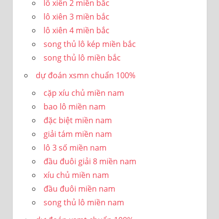
lô xiên 2 miền bắc
lô xiên 3 miền bắc
lô xiên 4 miền bắc
song thủ lô kép miền bắc
song thủ lô miền bắc
dự đoán xsmn chuẩn 100%
cặp xíu chủ miền nam
bao lô miền nam
đặc biệt miền nam
giải tám miền nam
lô 3 số miền nam
đầu đuôi giải 8 miền nam
xíu chủ miền nam
đầu đuôi miền nam
song thủ lô miền nam