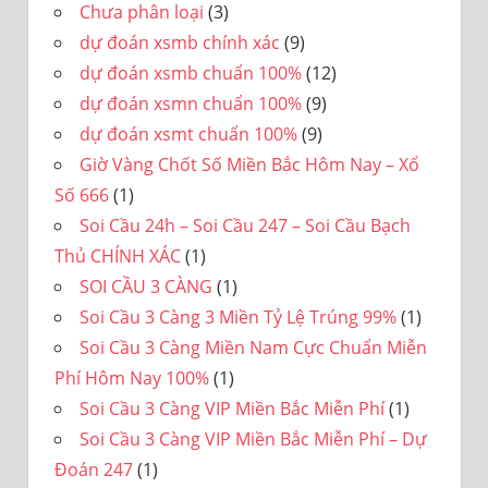
Chưa phân loại
(3)
dự đoán xsmb chính xác
(9)
dự đoán xsmb chuẩn 100%
(12)
dự đoán xsmn chuẩn 100%
(9)
dự đoán xsmt chuẩn 100%
(9)
Giờ Vàng Chốt Số Miền Bắc Hôm Nay – Xổ
Số 666
(1)
Soi Cầu 24h – Soi Cầu 247 – Soi Cầu Bạch
Thủ CHÍNH XÁC
(1)
SOI CẦU 3 CÀNG
(1)
Soi Cầu 3 Càng 3 Miền Tỷ Lệ Trúng 99%
(1)
Soi Cầu 3 Càng Miền Nam Cực Chuẩn Miễn
Phí Hôm Nay 100%
(1)
Soi Cầu 3 Càng VIP Miền Bắc Miễn Phí
(1)
Soi Cầu 3 Càng VIP Miền Bắc Miễn Phí – Dự
Đoán 247
(1)