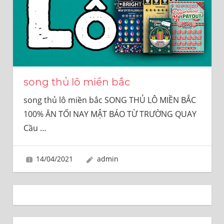
SỐ
UY
TÍN
100%
song thủ lô miền bắc
song thủ lô miền bắc SONG THỦ LÔ MIỀN BẮC
100% ĂN TỐI NAY MẬT BÁO TỪ TRƯỜNG QUAY
Cầu
…
14/04/2021
admin