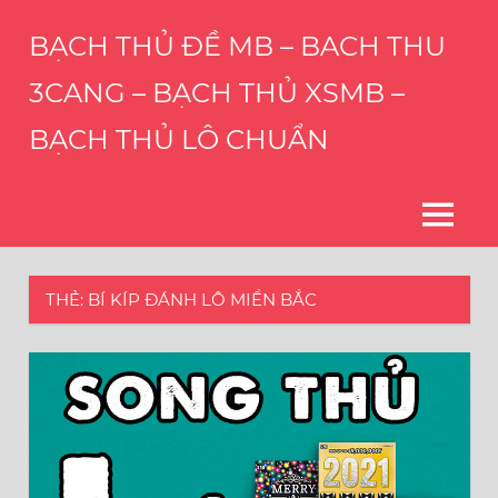
Skip
BẠCH THỦ ĐỀ MB – BACH THU
to
content
3CANG – BẠCH THỦ XSMB –
BẠCH THỦ LÔ CHUẨN
THÀNH
CÔNG
CỦA
MENU
BẠN
LÀ
HẠNH
THẺ:
BÍ KÍP ĐÁNH LÔ MIỀN BẮC
PHÚC
CỦA
CHÚNG
TÔI
–
DỊCH
VỤ
CHỐT