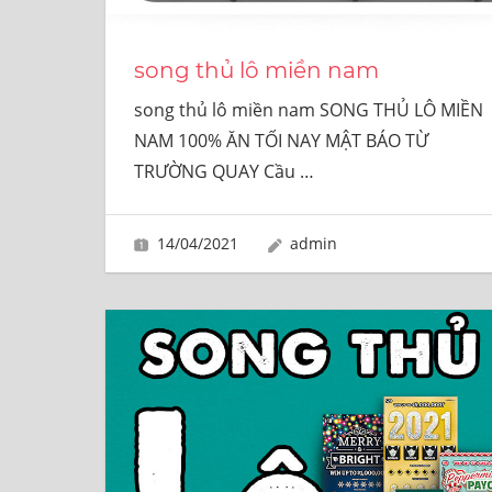
100%
song thủ lô miền nam
song thủ lô miền nam SONG THỦ LÔ MIỀN
NAM 100% ĂN TỐI NAY MẬT BÁO TỪ
TRƯỜNG QUAY Cầu
…
14/04/2021
admin