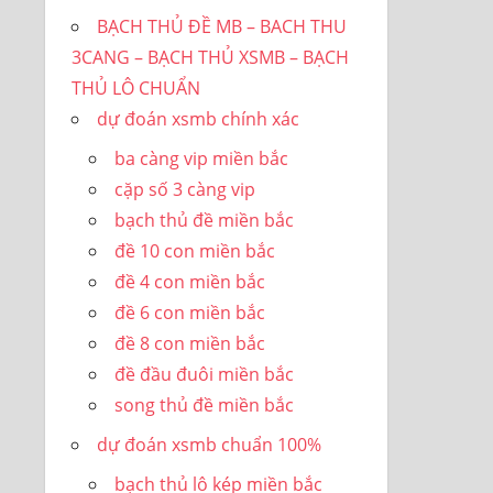
BẠCH THỦ ĐỀ MB – BACH THU
3CANG – BẠCH THỦ XSMB – BẠCH
THỦ LÔ CHUẨN
dự đoán xsmb chính xác
ba càng vip miền bắc
cặp số 3 càng vip
bạch thủ đề miền bắc
đề 10 con miền bắc
đề 4 con miền bắc
đề 6 con miền bắc
đề 8 con miền bắc
đề đầu đuôi miền bắc
song thủ đề miền bắc
dự đoán xsmb chuẩn 100%
bạch thủ lô kép miền bắc