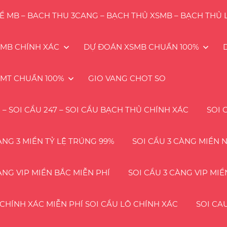
Ề MB – BACH THU 3CANG – BẠCH THỦ XSMB – BẠCH THỦ
MB CHÍNH XÁC
DỰ ĐOÁN XSMB CHUẨN 100%
MT CHUẨN 100%
GIO VANG CHOT SO
 – SOI CẦU 247 – SOI CẦU BẠCH THỦ CHÍNH XÁC
SOI 
ÀNG 3 MIỀN TỶ LỆ TRÚNG 99%
SOI CẦU 3 CÀNG MIỀN 
ÀNG VIP MIỀN BẮC MIỄN PHÍ
SOI CẦU 3 CÀNG VIP MIỀ
CHÍNH XÁC MIỄN PHÍ SOI CẦU LÔ CHÍNH XÁC
SOI CA