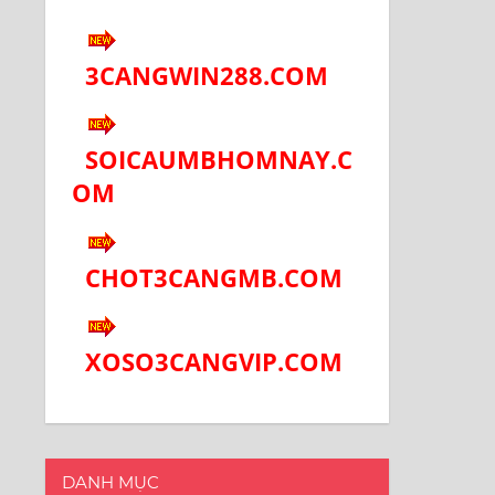
3CANGWIN288.COM
SOICAUMBHOMNAY.C
OM
CHOT3CANGMB.COM
XOSO3CANGVIP.COM
DANH MỤC