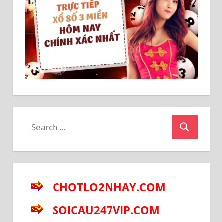
Search
Search
for:
CHOTLO2NHAY.COM
SOICAU247VIP.COM