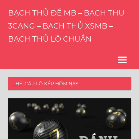
Skip
BẠCH THỦ ĐỀ MB – BACH THU
to
content
3CANG – BẠCH THỦ XSMB –
BẠCH THỦ LÔ CHUẨN
THÀNH
CÔNG
CỦA
MENU
BẠN
LÀ
HẠNH
THẺ:
CẶP LÔ KÉP HÔM NAY
PHÚC
CỦA
CHÚNG
TÔI
–
DỊCH
VỤ
CHỐT