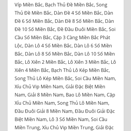
Víp Miền Bắc, Bạch Thủ Đề Miền Bắc, Song
Thủ Đề Miền Bắc, Dàn Đề 4 Số Miền Bắc, Dàn
Đề 6 Số Miền Bắc, Dàn Đề 8 Số Miền Bắc, Dàn
Đề 10 Số Miền Bắc, Đề Đầu Đuôi Miền Bắc, Soi
Cầu Số Miền Bắc, Cặp 3 Càng Miền Bắc Phát
Lộc, Dàn Lô 4 Số Miền Bắc, Dàn Lô 6 Số Miền
Bắc, Dàn Lô 8 Số Miền Bắc, Dàn Lô 10 Số Miền
Bắc, Lô Xiên 2 Miền Bắc, Lô Xiên 3 Miền Bắc, Lô
Xiên 4 Miền Bắc, Bạch Thủ Lô Kép Miền Bắc,
Song Thủ Lô Kép Miền Bắc, Soi Cầu Miền Nam,
Xíu Chủ Vip Miền Nam, Giải Đặc Biệt Miền
Nam, Giải 8 Miền Nam, Bao Lô Miền Nam, Cặp
Xỉu Chủ Miền Nam, Song Thủ Lô Miền Nam,
Đầu Đuôi Giải 8 Miền Nam, Đầu Đuôi Giải Đặc
Biệt Miền Nam, Lô 3 Số Miền Nam, Soi Cầu
Miền Trung, Xíu Chủ Vip Miền Trung, Giải Đặc