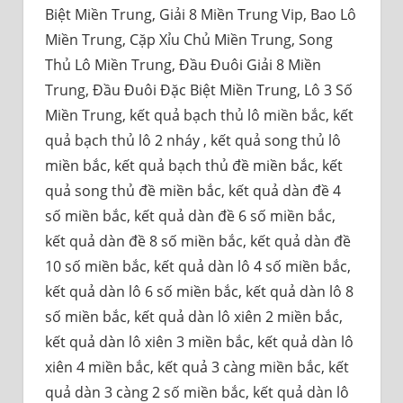
Biệt Miền Trung, Giải 8 Miền Trung Vip, Bao Lô
Miền Trung, Cặp Xỉu Chủ Miền Trung, Song
Thủ Lô Miền Trung, Đầu Đuôi Giải 8 Miền
Trung, Đầu Đuôi Đặc Biệt Miền Trung, Lô 3 Số
Miền Trung, kết quả bạch thủ lô miền bắc, kết
quả bạch thủ lô 2 nháy , kết quả song thủ lô
miền bắc, kết quả bạch thủ đề miền bắc, kết
quả song thủ đề miền bắc, kết quả dàn đề 4
số miền bắc, kết quả dàn đề 6 số miền bắc,
kết quả dàn đề 8 số miền bắc, kết quả dàn đề
10 số miền bắc, kết quả dàn lô 4 số miền bắc,
kết quả dàn lô 6 số miền bắc, kết quả dàn lô 8
số miền bắc, kết quả dàn lô xiên 2 miền bắc,
kết quả dàn lô xiên 3 miền bắc, kết quả dàn lô
xiên 4 miền bắc, kết quả 3 càng miền bắc, kết
quả dàn 3 càng 2 số miền bắc, kết quả dàn lô