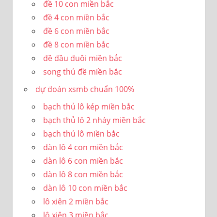
đề 10 con miền bắc
đề 4 con miền bắc
đề 6 con miền bắc
đề 8 con miền bắc
đề đầu đuôi miền bắc
song thủ đề miền bắc
dự đoán xsmb chuẩn 100%
bạch thủ lô kép miền bắc
bạch thủ lô 2 nháy miền bắc
bạch thủ lô miền bắc
dàn lô 4 con miền bắc
dàn lô 6 con miền bắc
dàn lô 8 con miền bắc
dàn lô 10 con miền bắc
lô xiên 2 miền bắc
lô xiên 3 miền bắc