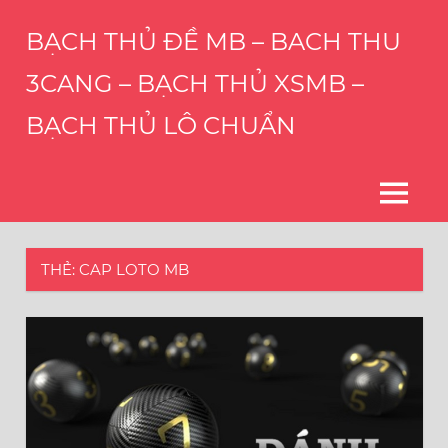
Skip
BẠCH THỦ ĐỀ MB – BACH THU
to
content
3CANG – BẠCH THỦ XSMB –
BẠCH THỦ LÔ CHUẨN
THÀNH
CÔNG
CỦA
MENU
BẠN
LÀ
HẠNH
THẺ:
CAP LOTO MB
PHÚC
CỦA
CHÚNG
TÔI
–
DỊCH
VỤ
CHỐT