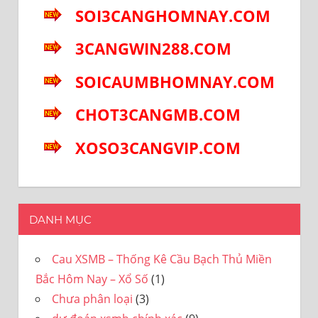
SOI3CANGHOMNAY.COM
3CANGWIN288.COM
SOICAUMBHOMNAY.COM
CHOT3CANGMB.COM
XOSO3CANGVIP.COM
DANH MỤC
Cau XSMB – Thống Kê Cầu Bạch Thủ Miền
Bắc Hôm Nay – Xổ Số
(1)
Chưa phân loại
(3)