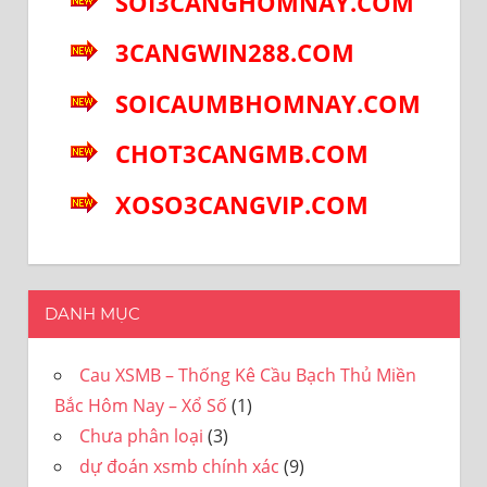
SOI3CANGHOMNAY.COM
3CANGWIN288.COM
SOICAUMBHOMNAY.COM
CHOT3CANGMB.COM
XOSO3CANGVIP.COM
DANH MỤC
Cau XSMB – Thống Kê Cầu Bạch Thủ Miền
Bắc Hôm Nay – Xổ Số
(1)
Chưa phân loại
(3)
dự đoán xsmb chính xác
(9)