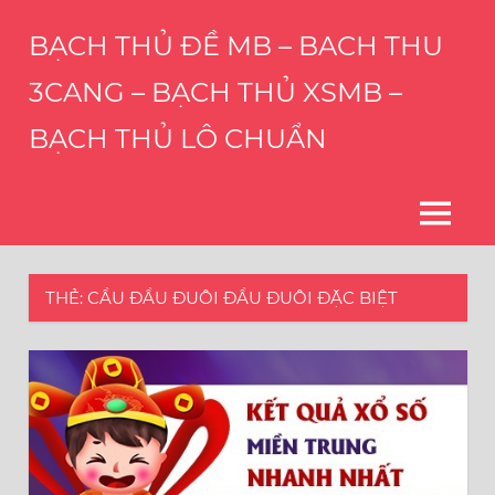
Skip
BẠCH THỦ ĐỀ MB – BACH THU
to
content
3CANG – BẠCH THỦ XSMB –
BẠCH THỦ LÔ CHUẨN
THÀNH
CÔNG
CỦA
MENU
BẠN
LÀ
HẠNH
THẺ:
CẦU ĐẦU ĐUÔI ĐẦU ĐUÔI ĐẶC BIỆT
PHÚC
CỦA
CHÚNG
TÔI
–
DỊCH
VỤ
CHỐT