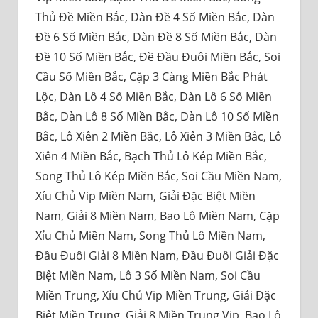
Thủ Đề Miền Bắc, Dàn Đề 4 Số Miền Bắc, Dàn
Đề 6 Số Miền Bắc, Dàn Đề 8 Số Miền Bắc, Dàn
Đề 10 Số Miền Bắc, Đề Đầu Đuôi Miền Bắc, Soi
Cầu Số Miền Bắc, Cặp 3 Càng Miền Bắc Phát
Lộc, Dàn Lô 4 Số Miền Bắc, Dàn Lô 6 Số Miền
Bắc, Dàn Lô 8 Số Miền Bắc, Dàn Lô 10 Số Miền
Bắc, Lô Xiên 2 Miền Bắc, Lô Xiên 3 Miền Bắc, Lô
Xiên 4 Miền Bắc, Bạch Thủ Lô Kép Miền Bắc,
Song Thủ Lô Kép Miền Bắc, Soi Cầu Miền Nam,
Xíu Chủ Vip Miền Nam, Giải Đặc Biệt Miền
Nam, Giải 8 Miền Nam, Bao Lô Miền Nam, Cặp
Xỉu Chủ Miền Nam, Song Thủ Lô Miền Nam,
Đầu Đuôi Giải 8 Miền Nam, Đầu Đuôi Giải Đặc
Biệt Miền Nam, Lô 3 Số Miền Nam, Soi Cầu
Miền Trung, Xíu Chủ Vip Miền Trung, Giải Đặc
Biệt Miền Trung, Giải 8 Miền Trung Vip, Bao Lô