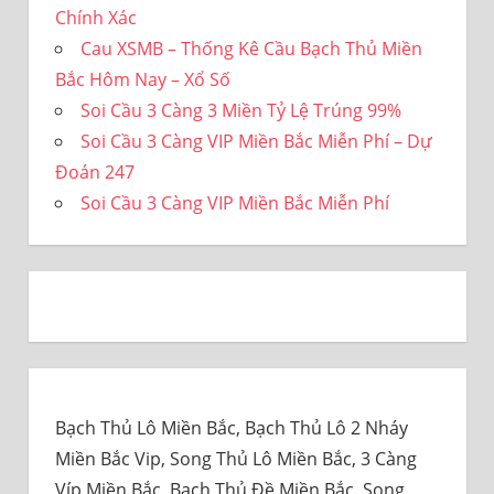
Chính Xác
Cau XSMB – Thống Kê Cầu Bạch Thủ Miền
Bắc Hôm Nay – Xổ Số
Soi Cầu 3 Càng 3 Miền Tỷ Lệ Trúng 99%
Soi Cầu 3 Càng VIP Miền Bắc Miễn Phí – Dự
Đoán 247
Soi Cầu 3 Càng VIP Miền Bắc Miễn Phí
Bạch Thủ Lô Miền Bắc, Bạch Thủ Lô 2 Nháy
Miền Bắc Vip, Song Thủ Lô Miền Bắc, 3 Càng
Víp Miền Bắc, Bạch Thủ Đề Miền Bắc, Song