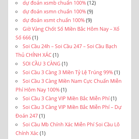
dự đoán xsmb chuẩn 100%
(12)
dự đoán xsmn chuẩn 100%
(9)
dự đoán xsmt chuẩn 100%
(9)
Giờ Vàng Chốt Số Miền Bắc Hôm Nay – Xổ
Số 666
(1)
Soi Cầu 24h – Soi Cầu 247 – Soi Cầu Bạch
Thủ CHÍNH XÁC
(1)
SOI CẦU 3 CÀNG
(1)
Soi Cầu 3 Càng 3 Miền Tỷ Lệ Trúng 99%
(1)
Soi Cầu 3 Càng Miền Nam Cực Chuẩn Miễn
Phí Hôm Nay 100%
(1)
Soi Cầu 3 Càng VIP Miền Bắc Miễn Phí
(1)
Soi Cầu 3 Càng VIP Miền Bắc Miễn Phí – Dự
Đoán 247
(1)
Soi Cầu Mb Chính Xác Miễn Phí Soi Cầu Lô
Chính Xác
(1)