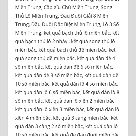
Miền Trung, Cặp Xỉu Chủ Miền Trung, Song
Thủ Lô Miền Trung, Đầu Đuôi Giải 8 Miền
Trung, Đầu Đuôi Đặc Biệt Miền Trung, Lô 3 Số
Miền Trung, kết quả bạch thủ lô miền bắc, kết
quả bạch thủ lô 2 nháy , kết quả song thủ lô
miền bắc, kết quả bạch thủ đề miền bắc, kết
quả song thủ đề miền bắc, kết quả dàn đề 4
số miền bắc, kết quả dàn đề 6 số miền bắc,
kết quả dàn đề 8 số miền bắc, kết quả dàn đề
10 số miền bắc, kết quả dàn lô 4 số miền bắc,
kết quả dàn lô 6 số miền bắc, kết quả dàn lô 8
số miền bắc, kết quả dàn lô xiên 2 miền bắc,
kết quả dàn lô xiên 3 miền bắc, kết quả dàn lô
xiên 4 miền bắc, kết quả 3 càng miền bắc, kết
quả dàn 3 càng 2 số miền bắc, kết quả dàn lô
10 số miền bắc, kết quả đề đầu đuôi miền bắc,