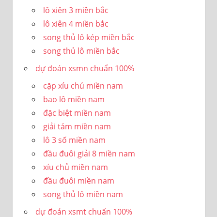
lô xiên 3 miền bắc
lô xiên 4 miền bắc
song thủ lô kép miền bắc
song thủ lô miền bắc
dự đoán xsmn chuẩn 100%
cặp xíu chủ miền nam
bao lô miền nam
đặc biệt miền nam
giải tám miền nam
lô 3 số miền nam
đầu đuôi giải 8 miền nam
xíu chủ miền nam
đầu đuôi miền nam
song thủ lô miền nam
dự đoán xsmt chuẩn 100%