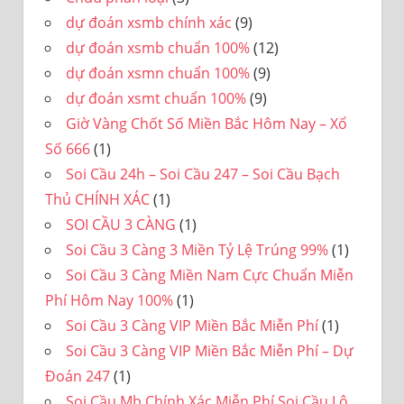
dự đoán xsmb chính xác
(9)
dự đoán xsmb chuẩn 100%
(12)
dự đoán xsmn chuẩn 100%
(9)
dự đoán xsmt chuẩn 100%
(9)
Giờ Vàng Chốt Số Miền Bắc Hôm Nay – Xổ
Số 666
(1)
Soi Cầu 24h – Soi Cầu 247 – Soi Cầu Bạch
Thủ CHÍNH XÁC
(1)
SOI CẦU 3 CÀNG
(1)
Soi Cầu 3 Càng 3 Miền Tỷ Lệ Trúng 99%
(1)
Soi Cầu 3 Càng Miền Nam Cực Chuẩn Miễn
Phí Hôm Nay 100%
(1)
Soi Cầu 3 Càng VIP Miền Bắc Miễn Phí
(1)
Soi Cầu 3 Càng VIP Miền Bắc Miễn Phí – Dự
Đoán 247
(1)
Soi Cầu Mb Chính Xác Miễn Phí Soi Cầu Lô