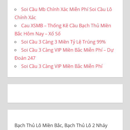
Soi Cầu Mb Chính Xác Miễn Phí Soi Cầu Lô
Chính Xác
Cau XSMB – Thống Kê Cầu Bạch Thủ Miền
Bắc Hôm Nay – Xổ Số
Soi Cầu 3 Càng 3 Miền Tỷ Lệ Trúng 99%
Soi Cầu 3 Càng VIP Miền Bắc Miễn Phí – Dự
Đoán 247
Soi Cầu 3 Càng VIP Miền Bắc Miễn Phí
Bạch Thủ Lô Miền Bắc, Bạch Thủ Lô 2 Nháy