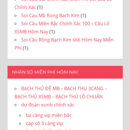
Chính Xác
(1)
Soi Cau Mb Rong Bach Kim
(1)
Soi Cầu Miền Bắc Chính Xác 100 – Cầu Lô
XSMB Hôm Nay
(1)
Soi Cầu Rồng Bạch Kim 666 Hôm Nay Miễn
Phí
(1)
NHẬN SỐ MIỄN PHÍ HÔM NAY
BẠCH THỦ ĐỀ MB – BACH THU 3CANG –
BẠCH THỦ XSMB – BẠCH THỦ LÔ CHUẨN
dự đoán xsmb chính xác
ba càng vip miền bắc
cặp số 3 càng vip