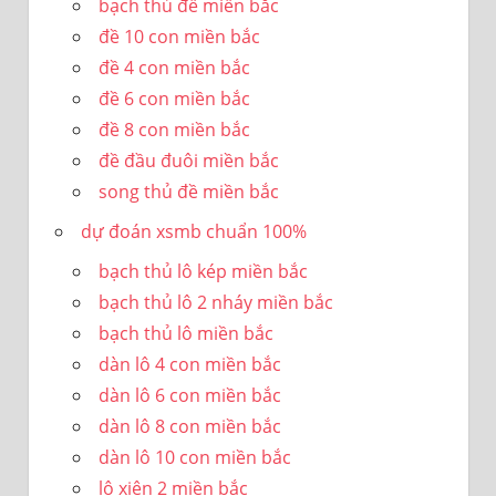
bạch thủ đề miền bắc
đề 10 con miền bắc
đề 4 con miền bắc
đề 6 con miền bắc
đề 8 con miền bắc
đề đầu đuôi miền bắc
song thủ đề miền bắc
dự đoán xsmb chuẩn 100%
bạch thủ lô kép miền bắc
bạch thủ lô 2 nháy miền bắc
bạch thủ lô miền bắc
dàn lô 4 con miền bắc
dàn lô 6 con miền bắc
dàn lô 8 con miền bắc
dàn lô 10 con miền bắc
lô xiên 2 miền bắc