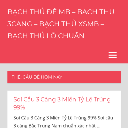
Skip
BẠCH THỦ ĐỀ MB – BACH THU
to
content
3CANG – BẠCH THỦ XSMB –
BẠCH THỦ LÔ CHUẨN
THÀNH
CÔNG
CỦA
MENU
BẠN
LÀ
HẠNH
THẺ:
CẦU ĐỀ HÔM NAY
PHÚC
CỦA
CHÚNG
Soi Cầu 3 Càng 3 Miền Tỷ Lệ Trúng
TÔI
99%
–
DỊCH
Soi Cầu 3 Càng 3 Miền Tỷ Lệ Trúng 99% Soi cầu
VỤ
3 càng Bắc Trung Nam chuẩn xác nhất
…
CHỐT