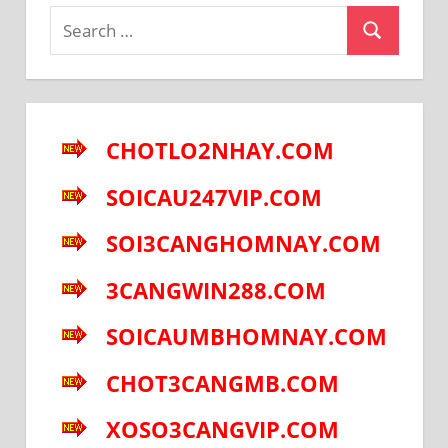
Search
Search
for:
CHOTLO2NHAY.COM
SOICAU247VIP.COM
SOI3CANGHOMNAY.COM
3CANGWIN288.COM
SOICAUMBHOMNAY.COM
CHOT3CANGMB.COM
XOSO3CANGVIP.COM