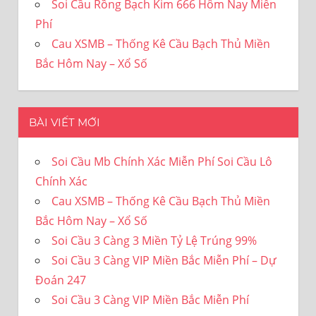
Soi Cầu Rồng Bạch Kim 666 Hôm Nay Miễn
Phí
Cau XSMB – Thống Kê Cầu Bạch Thủ Miền
Bắc Hôm Nay – Xổ Số
BÀI VIẾT MỚI
Soi Cầu Mb Chính Xác Miễn Phí Soi Cầu Lô
Chính Xác
Cau XSMB – Thống Kê Cầu Bạch Thủ Miền
Bắc Hôm Nay – Xổ Số
Soi Cầu 3 Càng 3 Miền Tỷ Lệ Trúng 99%
Soi Cầu 3 Càng VIP Miền Bắc Miễn Phí – Dự
Đoán 247
Soi Cầu 3 Càng VIP Miền Bắc Miễn Phí