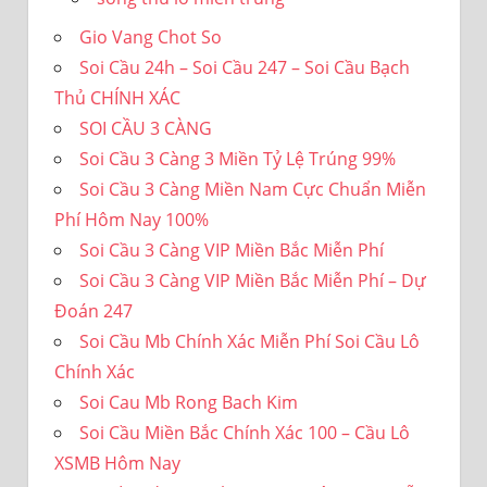
Gio Vang Chot So
Soi Cầu 24h – Soi Cầu 247 – Soi Cầu Bạch
Thủ CHÍNH XÁC
SOI CẦU 3 CÀNG
Soi Cầu 3 Càng 3 Miền Tỷ Lệ Trúng 99%
Soi Cầu 3 Càng Miền Nam Cực Chuẩn Miễn
Phí Hôm Nay 100%
Soi Cầu 3 Càng VIP Miền Bắc Miễn Phí
Soi Cầu 3 Càng VIP Miền Bắc Miễn Phí – Dự
Đoán 247
Soi Cầu Mb Chính Xác Miễn Phí Soi Cầu Lô
Chính Xác
Soi Cau Mb Rong Bach Kim
Soi Cầu Miền Bắc Chính Xác 100 – Cầu Lô
XSMB Hôm Nay