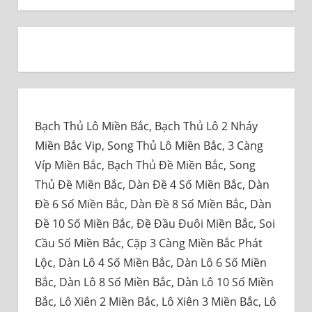
Bạch Thủ Lô Miền Bắc, Bạch Thủ Lô 2 Nháy
Miền Bắc Vip, Song Thủ Lô Miền Bắc, 3 Càng
Víp Miền Bắc, Bạch Thủ Đề Miền Bắc, Song
Thủ Đề Miền Bắc, Dàn Đề 4 Số Miền Bắc, Dàn
Đề 6 Số Miền Bắc, Dàn Đề 8 Số Miền Bắc, Dàn
Đề 10 Số Miền Bắc, Đề Đầu Đuôi Miền Bắc, Soi
Cầu Số Miền Bắc, Cặp 3 Càng Miền Bắc Phát
Lộc, Dàn Lô 4 Số Miền Bắc, Dàn Lô 6 Số Miền
Bắc, Dàn Lô 8 Số Miền Bắc, Dàn Lô 10 Số Miền
Bắc, Lô Xiên 2 Miền Bắc, Lô Xiên 3 Miền Bắc, Lô