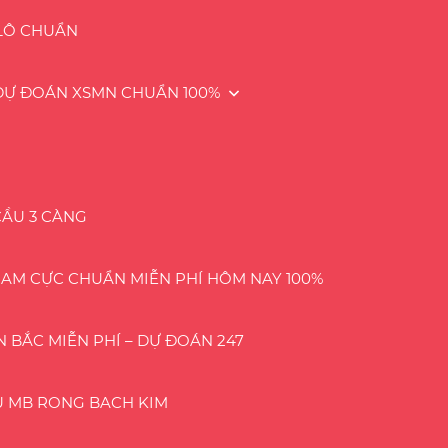
 LÔ CHUẨN
DỰ ĐOÁN XSMN CHUẨN 100%
CẦU 3 CÀNG
NAM CỰC CHUẨN MIỄN PHÍ HÔM NAY 100%
N BẮC MIỄN PHÍ – DỰ ĐOÁN 247
U MB RONG BACH KIM