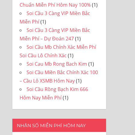
Chuẩn Miễn Phí Hôm Nay 100%
(1)
Soi Cầu 3 Càng VIP Miền Bắc
Miễn Phí
(1)
Soi Cầu 3 Càng VIP Miền Bắc
Miễn Phí – Dự Đoán 247
(1)
Soi Cầu Mb Chính Xác Miễn Phí
Soi Cầu Lô Chính Xác
(1)
Soi Cau Mb Rong Bach Kim
(1)
Soi Cầu Miền Bắc Chính Xác 100
– Cầu Lô XSMB Hôm Nay
(1)
Soi Cầu Rồng Bạch Kim 666
Hôm Nay Miễn Phí
(1)
NHẬN SỐ MIỄN PHÍ HÔM NAY