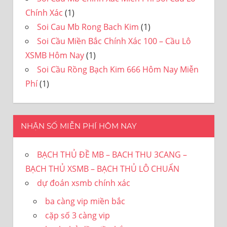
Chính Xác
(1)
Soi Cau Mb Rong Bach Kim
(1)
Soi Cầu Miền Bắc Chính Xác 100 – Cầu Lô
XSMB Hôm Nay
(1)
Soi Cầu Rồng Bạch Kim 666 Hôm Nay Miễn
Phí
(1)
NHẬN SỐ MIỄN PHÍ HÔM NAY
BẠCH THỦ ĐỀ MB – BACH THU 3CANG –
BẠCH THỦ XSMB – BẠCH THỦ LÔ CHUẨN
dự đoán xsmb chính xác
ba càng vip miền bắc
cặp số 3 càng vip