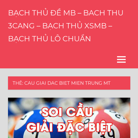
Skip
BẠCH THỦ ĐỀ MB – BACH THU
to
content
3CANG – BẠCH THỦ XSMB –
BẠCH THỦ LÔ CHUẨN
THÀNH
CÔNG
CỦA
MENU
BẠN
LÀ
HẠNH
THẺ:
CAU GIAI DAC BIET MIEN TRUNG MT
PHÚC
CỦA
CHÚNG
TÔI
–
DỊCH
VỤ
CHỐT