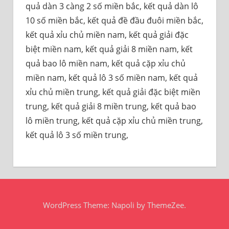
quả dàn 3 càng 2 số miền bắc, kết quả dàn lô
10 số miền bắc, kết quả đề đầu đuôi miền bắc,
kết quả xỉu chủ miền nam, kết quả giải đặc
biệt miền nam, kết quả giải 8 miền nam, kết
quả bao lô miền nam, kết quả cặp xỉu chủ
miền nam, kết quả lô 3 số miền nam, kết quả
xỉu chủ miền trung, kết quả giải đặc biệt miền
trung, kết quả giải 8 miền trung, kết quả bao
lô miền trung, kết quả cặp xỉu chủ miền trung,
kết quả lô 3 số miền trung,
WordPress Theme: Napoli by ThemeZee.