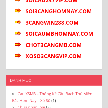
SOI3CANGHOMNAY.COM
3CANGWIN288.COM
SOICAUMBHOMNAY.COM
CHOT3CANGMB.COM
XOSO3CANGVIP.COM
DANH MỤC
Cau XSMB – Thống Kê Cầu Bạch Thủ Miền
Bắc Hôm Nay – Xổ Số
(1)
Chưa phân loại
(3)