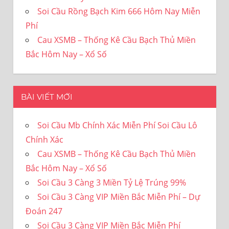
Soi Cầu Rồng Bạch Kim 666 Hôm Nay Miễn
Phí
Cau XSMB – Thống Kê Cầu Bạch Thủ Miền
Bắc Hôm Nay – Xổ Số
BÀI VIẾT MỚI
Soi Cầu Mb Chính Xác Miễn Phí Soi Cầu Lô
Chính Xác
Cau XSMB – Thống Kê Cầu Bạch Thủ Miền
Bắc Hôm Nay – Xổ Số
Soi Cầu 3 Càng 3 Miền Tỷ Lệ Trúng 99%
Soi Cầu 3 Càng VIP Miền Bắc Miễn Phí – Dự
Đoán 247
Soi Cầu 3 Càng VIP Miền Bắc Miễn Phí