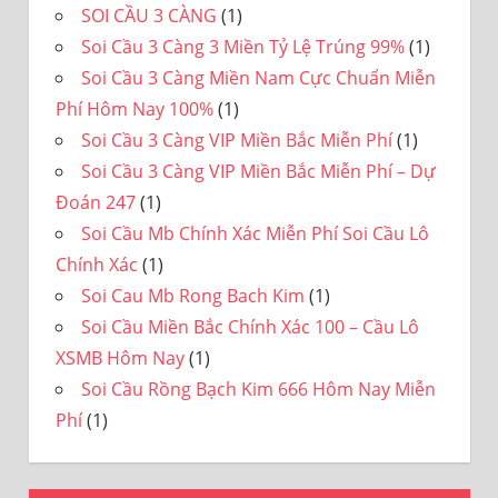
SOI CẦU 3 CÀNG
(1)
Soi Cầu 3 Càng 3 Miền Tỷ Lệ Trúng 99%
(1)
Soi Cầu 3 Càng Miền Nam Cực Chuẩn Miễn
Phí Hôm Nay 100%
(1)
Soi Cầu 3 Càng VIP Miền Bắc Miễn Phí
(1)
Soi Cầu 3 Càng VIP Miền Bắc Miễn Phí – Dự
Đoán 247
(1)
Soi Cầu Mb Chính Xác Miễn Phí Soi Cầu Lô
Chính Xác
(1)
Soi Cau Mb Rong Bach Kim
(1)
Soi Cầu Miền Bắc Chính Xác 100 – Cầu Lô
XSMB Hôm Nay
(1)
Soi Cầu Rồng Bạch Kim 666 Hôm Nay Miễn
Phí
(1)