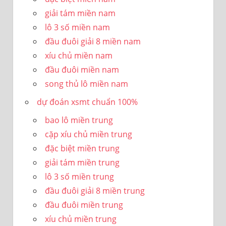
giải tám miền nam
lô 3 số miền nam
đầu đuôi giải 8 miền nam
xíu chủ miền nam
đầu đuôi miền nam
song thủ lô miền nam
dự đoán xsmt chuẩn 100%
bao lô miền trung
cặp xíu chủ miền trung
đặc biệt miền trung
giải tám miền trung
lô 3 số miền trung
đầu đuôi giải 8 miền trung
đầu đuôi miền trung
xíu chủ miền trung