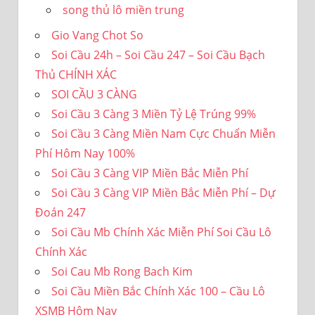
song thủ lô miền trung
Gio Vang Chot So
Soi Cầu 24h – Soi Cầu 247 – Soi Cầu Bạch
Thủ CHÍNH XÁC
SOI CẦU 3 CÀNG
Soi Cầu 3 Càng 3 Miền Tỷ Lệ Trúng 99%
Soi Cầu 3 Càng Miền Nam Cực Chuẩn Miễn
Phí Hôm Nay 100%
Soi Cầu 3 Càng VIP Miền Bắc Miễn Phí
Soi Cầu 3 Càng VIP Miền Bắc Miễn Phí – Dự
Đoán 247
Soi Cầu Mb Chính Xác Miễn Phí Soi Cầu Lô
Chính Xác
Soi Cau Mb Rong Bach Kim
Soi Cầu Miền Bắc Chính Xác 100 – Cầu Lô
XSMB Hôm Nay