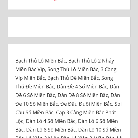
Bạch Thủ Lô Miền Bắc, Bạch Thủ Lô 2 Nháy
Miền Bắc Vip, Song Thủ Lô Miền Bắc, 3 Càng
Víp Miền Bắc, Bạch Thủ Đề Miền Bắc, Song
Thủ Đề Miền Bắc, Dàn Đề 4 Số Miền Bắc, Dàn
Đề 6 Số Miền Bắc, Dàn Đề 8 Số Miền Bắc, Dàn
Đề 10 Số Miền Bắc, Đề Đầu Đuôi Miền Bắc, Soi
Cầu Số Miền Bắc, Cặp 3 Càng Miền Bắc Phát
Lộc, Dàn Lô 4 Số Miền Bắc, Dàn Lô 6 Số Miền
Bắc, Dàn Lô 8 Số Miền Bắc, Dàn Lô 10 Số Miền