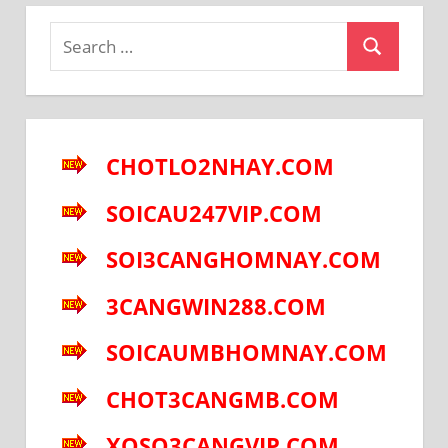
Search
Search
for:
CHOTLO2NHAY.COM
SOICAU247VIP.COM
SOI3CANGHOMNAY.COM
3CANGWIN288.COM
SOICAUMBHOMNAY.COM
CHOT3CANGMB.COM
XOSO3CANGVIP.COM