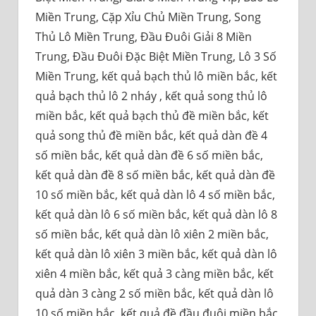
Miền Trung, Cặp Xỉu Chủ Miền Trung, Song
Thủ Lô Miền Trung, Đầu Đuôi Giải 8 Miền
Trung, Đầu Đuôi Đặc Biệt Miền Trung, Lô 3 Số
Miền Trung, kết quả bạch thủ lô miền bắc, kết
quả bạch thủ lô 2 nháy , kết quả song thủ lô
miền bắc, kết quả bạch thủ đề miền bắc, kết
quả song thủ đề miền bắc, kết quả dàn đề 4
số miền bắc, kết quả dàn đề 6 số miền bắc,
kết quả dàn đề 8 số miền bắc, kết quả dàn đề
10 số miền bắc, kết quả dàn lô 4 số miền bắc,
kết quả dàn lô 6 số miền bắc, kết quả dàn lô 8
số miền bắc, kết quả dàn lô xiên 2 miền bắc,
kết quả dàn lô xiên 3 miền bắc, kết quả dàn lô
xiên 4 miền bắc, kết quả 3 càng miền bắc, kết
quả dàn 3 càng 2 số miền bắc, kết quả dàn lô
10 số miền bắc, kết quả đề đầu đuôi miền bắc,