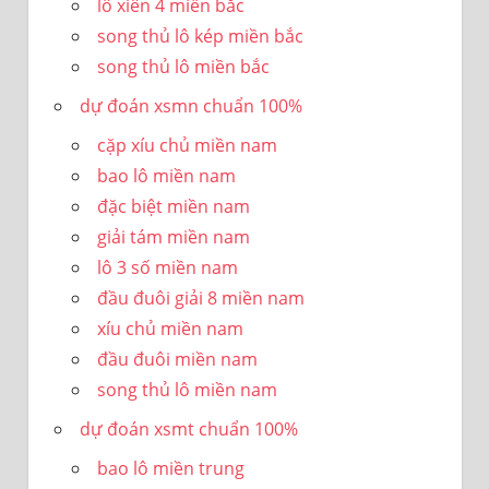
lô xiên 4 miền bắc
song thủ lô kép miền bắc
song thủ lô miền bắc
dự đoán xsmn chuẩn 100%
cặp xíu chủ miền nam
bao lô miền nam
đặc biệt miền nam
giải tám miền nam
lô 3 số miền nam
đầu đuôi giải 8 miền nam
xíu chủ miền nam
đầu đuôi miền nam
song thủ lô miền nam
dự đoán xsmt chuẩn 100%
bao lô miền trung