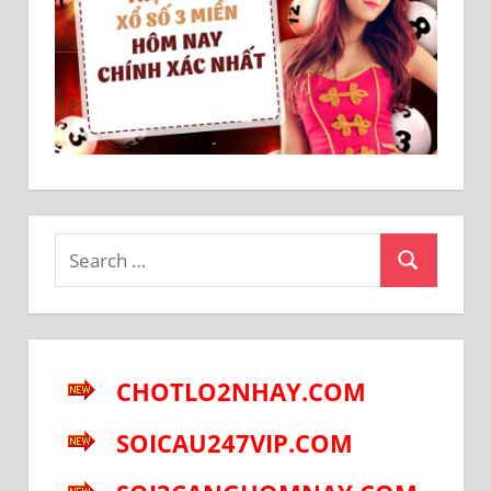
Search
Search
for:
CHOTLO2NHAY.COM
SOICAU247VIP.COM