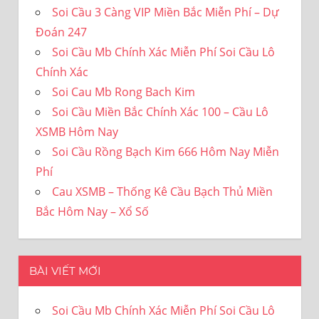
Soi Cầu 3 Càng VIP Miền Bắc Miễn Phí – Dự
Đoán 247
Soi Cầu Mb Chính Xác Miễn Phí Soi Cầu Lô
Chính Xác
Soi Cau Mb Rong Bach Kim
Soi Cầu Miền Bắc Chính Xác 100 – Cầu Lô
XSMB Hôm Nay
Soi Cầu Rồng Bạch Kim 666 Hôm Nay Miễn
Phí
Cau XSMB – Thống Kê Cầu Bạch Thủ Miền
Bắc Hôm Nay – Xổ Số
BÀI VIẾT MỚI
Soi Cầu Mb Chính Xác Miễn Phí Soi Cầu Lô