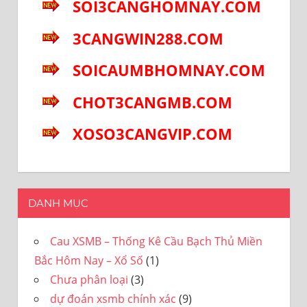
SOI3CANGHOMNAY.COM
3CANGWIN288.COM
SOICAUMBHOMNAY.COM
CHOT3CANGMB.COM
XOSO3CANGVIP.COM
DANH MỤC
Cau XSMB – Thống Kê Cầu Bạch Thủ Miền
Bắc Hôm Nay – Xổ Số
(1)
Chưa phân loại
(3)
dự đoán xsmb chính xác
(9)