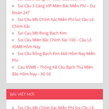
Soi Cầu 3 Càng VIP Miền Bắc Miễn Phí – Dự
Đoán 247
Soi Cầu Mb Chính Xác Miễn Phí Soi Cầu Lô
Chính Xác
Soi Cau Mb Rong Bach Kim
Soi Cầu Miền Bắc Chính Xác 100 – Cầu Lô
XSMB Hôm Nay
Soi Cầu Rồng Bạch Kim 666 Hôm Nay Miễn
Phí
Cau XSMB – Thống Kê Cầu Bạch Thủ Miền
Bắc Hôm Nay – Xổ Số
BÀI VIẾT MỚI
Soi Cầu Mb Chính Xác Miễn Phí Soi Cầu Lô