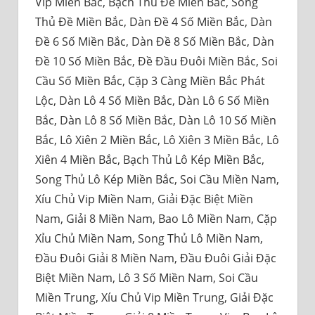
Víp Miền Bắc, Bạch Thủ Đề Miền Bắc, Song
Thủ Đề Miền Bắc, Dàn Đề 4 Số Miền Bắc, Dàn
Đề 6 Số Miền Bắc, Dàn Đề 8 Số Miền Bắc, Dàn
Đề 10 Số Miền Bắc, Đề Đầu Đuôi Miền Bắc, Soi
Cầu Số Miền Bắc, Cặp 3 Càng Miền Bắc Phát
Lộc, Dàn Lô 4 Số Miền Bắc, Dàn Lô 6 Số Miền
Bắc, Dàn Lô 8 Số Miền Bắc, Dàn Lô 10 Số Miền
Bắc, Lô Xiên 2 Miền Bắc, Lô Xiên 3 Miền Bắc, Lô
Xiên 4 Miền Bắc, Bạch Thủ Lô Kép Miền Bắc,
Song Thủ Lô Kép Miền Bắc, Soi Cầu Miền Nam,
Xíu Chủ Vip Miền Nam, Giải Đặc Biệt Miền
Nam, Giải 8 Miền Nam, Bao Lô Miền Nam, Cặp
Xỉu Chủ Miền Nam, Song Thủ Lô Miền Nam,
Đầu Đuôi Giải 8 Miền Nam, Đầu Đuôi Giải Đặc
Biệt Miền Nam, Lô 3 Số Miền Nam, Soi Cầu
Miền Trung, Xíu Chủ Vip Miền Trung, Giải Đặc