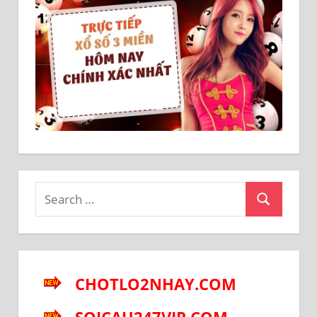
Search
Search
for:
CHOTLO2NHAY.COM
SOICAU247VIP.COM