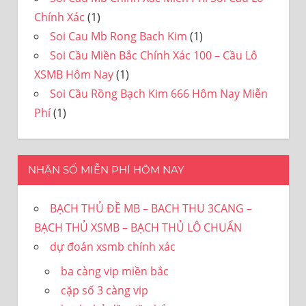
Chính Xác
(1)
Soi Cau Mb Rong Bach Kim
(1)
Soi Cầu Miền Bắc Chính Xác 100 – Cầu Lô
XSMB Hôm Nay
(1)
Soi Cầu Rồng Bạch Kim 666 Hôm Nay Miễn
Phí
(1)
NHẬN SỐ MIỄN PHÍ HÔM NAY
BẠCH THỦ ĐỀ MB – BACH THU 3CANG –
BẠCH THỦ XSMB – BẠCH THỦ LÔ CHUẨN
dự đoán xsmb chính xác
ba càng vip miền bắc
cặp số 3 càng vip