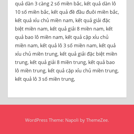
quả dàn 3 càng 2 số miền bắc, kết quả dàn lô
10 số miền bắc, kết quả đề đầu đuôi miền bắc,
kết quả xỉu chủ miền nam, kết quả giải đặc
biệt miền nam, kết quả giải 8 miền nam, kết
quả bao lô miền nam, kết quả cặp xỉu chủ
miền nam, kết quả lô 3 số miền nam, kết quả
xỉu chủ miền trung, kết quả giải đặc biệt miền
trung, kết quả giải 8 miền trung, kết quả bao
lô miền trung, kết quả cặp xỉu chủ miền trung,
kết quả lô 3 số miền trung,
WordPress Theme: Napoli by ThemeZee.