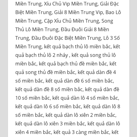
Miền Trung, Xíu Chủ Vip Miền Trung, Giải Đặc
Biệt Miền Trung, Giải 8 Miền Trung Vip, Bao Lô
Miền Trung, Cặp Xỉu Chủ Miền Trung, Song
Thủ Lô Miền Trung, Đầu Đuôi Giải 8 Miền
Trung, Đầu Đuôi Đặc Biệt Miền Trung, Lô 3 Số
Miền Trung, kết quả bạch thủ lô miền bắc, kết
quả bạch thủ lô 2 nháy , kết quả song thủ lô
miền bắc, kết quả bạch thủ đề miền bắc, kết
quả song thủ đề miền bắc, kết quả dàn đề 4
số miền bắc, kết quả dàn đề 6 số miền bắc,
kết quả dàn đề 8 số miền bắc, kết quả dàn đề
10 số miền bắc, kết quả dàn lô 4 số miền bắc,
kết quả dàn lô 6 số miền bắc, kết quả dàn lô 8
số miền bắc, kết quả dàn lô xiên 2 miền bắc,
kết quả dàn lô xiên 3 miền bắc, kết quả dàn lô
xiên 4 miền bắc, kết quả 3 càng miền bắc, kết