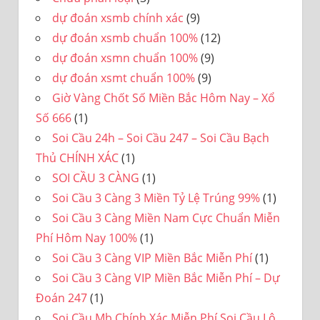
dự đoán xsmb chính xác
(9)
dự đoán xsmb chuẩn 100%
(12)
dự đoán xsmn chuẩn 100%
(9)
dự đoán xsmt chuẩn 100%
(9)
Giờ Vàng Chốt Số Miền Bắc Hôm Nay – Xổ
Số 666
(1)
Soi Cầu 24h – Soi Cầu 247 – Soi Cầu Bạch
Thủ CHÍNH XÁC
(1)
SOI CẦU 3 CÀNG
(1)
Soi Cầu 3 Càng 3 Miền Tỷ Lệ Trúng 99%
(1)
Soi Cầu 3 Càng Miền Nam Cực Chuẩn Miễn
Phí Hôm Nay 100%
(1)
Soi Cầu 3 Càng VIP Miền Bắc Miễn Phí
(1)
Soi Cầu 3 Càng VIP Miền Bắc Miễn Phí – Dự
Đoán 247
(1)
Soi Cầu Mb Chính Xác Miễn Phí Soi Cầu Lô