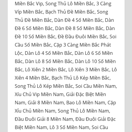
Miền Bắc Vip, Song Thủ Lô Miền Bắc, 3 Càng
Víp Miền Bắc, Bạch Thủ Đề Miền Bắc, Song
Thủ Đề Miền Bắc, Dàn Đề 4 Số Miền Bắc, Dàn
Đề 6 Số Miền Bắc, Dàn Đề 8 Số Miền Bắc, Dàn
Đề 10 Số Miền Bắc, Đề Đầu Đuôi Miền Bắc, Soi
Cầu Số Miền Bắc, Cặp 3 Càng Miền Bắc Phát
Lộc, Dàn Lô 4 Số Miền Bắc, Dàn Lô 6 Số Miền
Bắc, Dàn Lô 8 Số Miền Bắc, Dàn Lô 10 Số Miền
Bắc, Lô Xiên 2 Miền Bắc, Lô Xiên 3 Miền Bắc, Lô
Xiên 4 Miền Bắc, Bạch Thủ Lô Kép Miền Bắc,
Song Thủ Lô Kép Miền Bắc, Soi Cầu Miền Nam,
Xíu Chủ Vip Miền Nam, Giải Đặc Biệt Miền
Nam, Giải 8 Miền Nam, Bao Lô Miền Nam, Cặp
Xỉu Chủ Miền Nam, Song Thủ Lô Miền Nam,
Đầu Đuôi Giải 8 Miền Nam, Đầu Đuôi Giải Đặc
Biệt Miền Nam, Lô 3 Số Miền Nam, Soi Cầu