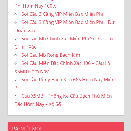
Phí Hôm Nay 100%
Soi Cầu 3 Càng VIP Miền Bắc Miễn Phí
Soi Cầu 3 Càng VIP Miền Bắc Miễn Phí – Dự
Đoán 247
Soi Cầu Mb Chính Xác Miễn Phí Soi Cầu Lô
Chính Xác
Soi Cau Mb Rong Bach Kim
Soi Cầu Miền Bắc Chính Xác 100 – Cầu Lô
XSMB Hôm Nay
Soi Cầu Rồng Bạch Kim 666 Hôm Nay Miễn
Phí
Cau XSMB – Thống Kê Cầu Bạch Thủ Miền
Bắc Hôm Nay – Xổ Số
BÀI VIẾT MỚI