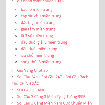
dự đoán xsmt chuẩn 100%
bao lô miền trung
cặp xíu chủ miền trung
đặc biệt miền trung
giải tám miền trung
lô 3 số miền trung
đầu đuôi giải 8 miền trung
đầu đuôi miền trung
xíu chủ miền trung
song thủ lô miền trung
Gio Vang Chot So
Soi Cầu 24h – Soi Cầu 247 – Soi Cầu Bạch
Thủ CHÍNH XÁC
SOI CẦU 3 CÀNG
Soi Cầu 3 Càng 3 Miền Tỷ Lệ Trúng 99%
Soi Cầu 3 Càng Miền Nam Cực Chuẩn Miễn