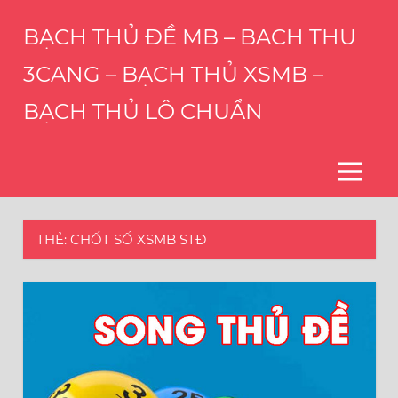
Skip
BẠCH THỦ ĐỀ MB – BACH THU
to
content
3CANG – BẠCH THỦ XSMB –
BẠCH THỦ LÔ CHUẨN
THÀNH
CÔNG
CỦA
MENU
BẠN
LÀ
HẠNH
THẺ:
CHỐT SỐ XSMB STĐ
PHÚC
CỦA
CHÚNG
TÔI
–
DỊCH
VỤ
CHỐT