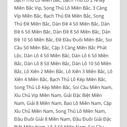
Miền Bắc Vip, Song Thủ Lô Miền Bắc, 3 Càng
Víp Miền Bắc, Bạch Thủ Đề Miền Bắc, Song
Thủ Đề Miền Bắc, Dàn Đề 4 Số Miền Bắc, Dàn
Đề 6 Số Miền Bắc, Dàn Đề 8 Số Miền Bắc, Dàn
Đề 10 Số Miền Bắc, Đề Đầu Đuôi Miền Bắc, Soi
Cầu Số Miền Bắc, Cặp 3 Càng Miền Bắc Phát
Lộc, Dàn Lô 4 Số Miền Bắc, Dàn Lô 6 Số Miền
Bắc, Dàn Lô 8 Số Miền Bắc, Dàn Lô 10 Số Miền
Bắc, Lô Xiên 2 Miền Bắc, Lô Xiên 3 Miền Bắc, Lô
Xiên 4 Miền Bắc, Bạch Thủ Lô Kép Miền Bắc,
Song Thủ Lô Kép Miền Bắc, Soi Cầu Miền Nam,
Xíu Chủ Vip Miền Nam, Giải Đặc Biệt Miền
Nam, Giải 8 Miền Nam, Bao Lô Miền Nam, Cặp
Xỉu Chủ Miền Nam, Song Thủ Lô Miền Nam,
Đầu Đuôi Giải 8 Miền Nam, Đầu Đuôi Giải Đặc
Biệt Miền Nam, Lô 3 Số Miền Nam, Soi Cầu