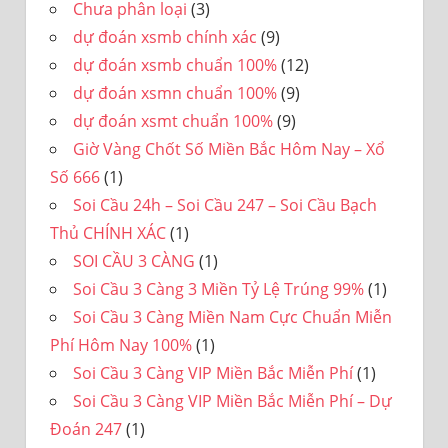
Chưa phân loại
(3)
dự đoán xsmb chính xác
(9)
dự đoán xsmb chuẩn 100%
(12)
dự đoán xsmn chuẩn 100%
(9)
dự đoán xsmt chuẩn 100%
(9)
Giờ Vàng Chốt Số Miền Bắc Hôm Nay – Xổ
Số 666
(1)
Soi Cầu 24h – Soi Cầu 247 – Soi Cầu Bạch
Thủ CHÍNH XÁC
(1)
SOI CẦU 3 CÀNG
(1)
Soi Cầu 3 Càng 3 Miền Tỷ Lệ Trúng 99%
(1)
Soi Cầu 3 Càng Miền Nam Cực Chuẩn Miễn
Phí Hôm Nay 100%
(1)
Soi Cầu 3 Càng VIP Miền Bắc Miễn Phí
(1)
Soi Cầu 3 Càng VIP Miền Bắc Miễn Phí – Dự
Đoán 247
(1)