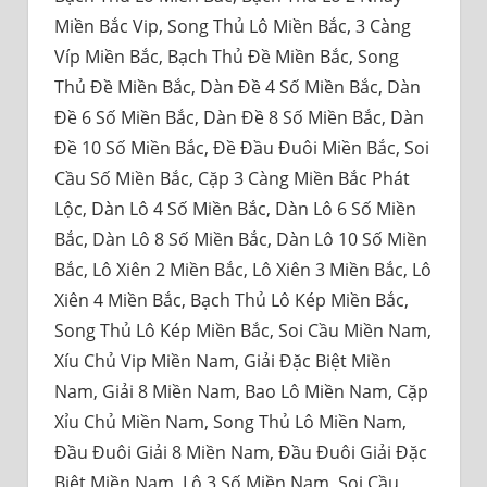
Miền Bắc Vip, Song Thủ Lô Miền Bắc, 3 Càng
Víp Miền Bắc, Bạch Thủ Đề Miền Bắc, Song
Thủ Đề Miền Bắc, Dàn Đề 4 Số Miền Bắc, Dàn
Đề 6 Số Miền Bắc, Dàn Đề 8 Số Miền Bắc, Dàn
Đề 10 Số Miền Bắc, Đề Đầu Đuôi Miền Bắc, Soi
Cầu Số Miền Bắc, Cặp 3 Càng Miền Bắc Phát
Lộc, Dàn Lô 4 Số Miền Bắc, Dàn Lô 6 Số Miền
Bắc, Dàn Lô 8 Số Miền Bắc, Dàn Lô 10 Số Miền
Bắc, Lô Xiên 2 Miền Bắc, Lô Xiên 3 Miền Bắc, Lô
Xiên 4 Miền Bắc, Bạch Thủ Lô Kép Miền Bắc,
Song Thủ Lô Kép Miền Bắc, Soi Cầu Miền Nam,
Xíu Chủ Vip Miền Nam, Giải Đặc Biệt Miền
Nam, Giải 8 Miền Nam, Bao Lô Miền Nam, Cặp
Xỉu Chủ Miền Nam, Song Thủ Lô Miền Nam,
Đầu Đuôi Giải 8 Miền Nam, Đầu Đuôi Giải Đặc
Biệt Miền Nam, Lô 3 Số Miền Nam, Soi Cầu