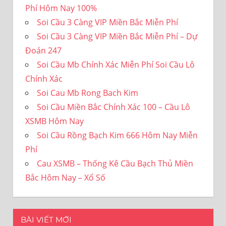
Phí Hôm Nay 100%
Soi Cầu 3 Càng VIP Miền Bắc Miễn Phí
Soi Cầu 3 Càng VIP Miền Bắc Miễn Phí – Dự
Đoán 247
Soi Cầu Mb Chính Xác Miễn Phí Soi Cầu Lô
Chính Xác
Soi Cau Mb Rong Bach Kim
Soi Cầu Miền Bắc Chính Xác 100 – Cầu Lô
XSMB Hôm Nay
Soi Cầu Rồng Bạch Kim 666 Hôm Nay Miễn
Phí
Cau XSMB – Thống Kê Cầu Bạch Thủ Miền
Bắc Hôm Nay – Xổ Số
BÀI VIẾT MỚI