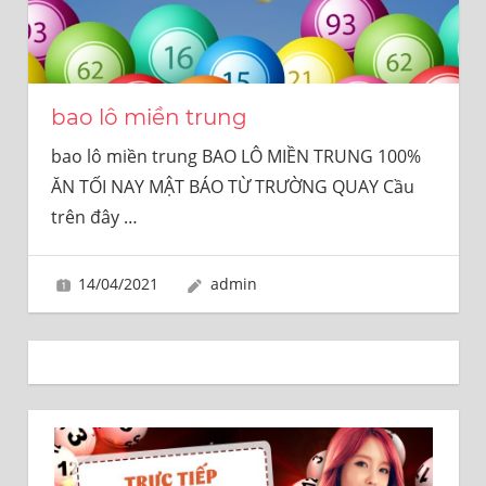
SỐ
UY
TÍN
100%
bao lô miền trung
bao lô miền trung BAO LÔ MIỀN TRUNG 100%
ĂN TỐI NAY MẬT BÁO TỪ TRƯỜNG QUAY Cầu
trên đây
…
14/04/2021
admin