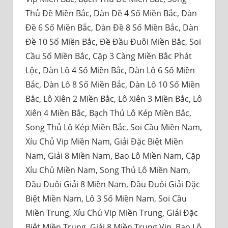
Thủ Đề Miền Bắc, Dàn Đề 4 Số Miền Bắc, Dàn
Đề 6 Số Miền Bắc, Dàn Đề 8 Số Miền Bắc, Dàn
Đề 10 Số Miền Bắc, Đề Đầu Đuôi Miền Bắc, Soi
Cầu Số Miền Bắc, Cặp 3 Càng Miền Bắc Phát
Lộc, Dàn Lô 4 Số Miền Bắc, Dàn Lô 6 Số Miền
Bắc, Dàn Lô 8 Số Miền Bắc, Dàn Lô 10 Số Miền
Bắc, Lô Xiên 2 Miền Bắc, Lô Xiên 3 Miền Bắc, Lô
Xiên 4 Miền Bắc, Bạch Thủ Lô Kép Miền Bắc,
Song Thủ Lô Kép Miền Bắc, Soi Cầu Miền Nam,
Xíu Chủ Vip Miền Nam, Giải Đặc Biệt Miền
Nam, Giải 8 Miền Nam, Bao Lô Miền Nam, Cặp
Xỉu Chủ Miền Nam, Song Thủ Lô Miền Nam,
Đầu Đuôi Giải 8 Miền Nam, Đầu Đuôi Giải Đặc
Biệt Miền Nam, Lô 3 Số Miền Nam, Soi Cầu
Miền Trung, Xíu Chủ Vip Miền Trung, Giải Đặc
Biệt Miền Trung, Giải 8 Miền Trung Vip, Bao Lô