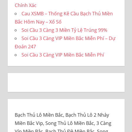
Chính Xác
Cau XSMB – Thống Kê Cầu Bạch Thủ Miền
Bắc Hôm Nay – Xổ Số
Soi Cầu 3 Càng 3 Miền Tỷ Lệ Trúng 99%
Soi Cầu 3 Càng VIP Miền Bắc Miễn Phí – Dự
Đoán 247
Soi Cầu 3 Càng VIP Miền Bắc Miễn Phí
Bạch Thủ Lô Miền Bắc, Bạch Thủ Lô 2 Nháy
Miền Bắc Vip, Song Thủ Lô Miền Bắc, 3 Càng
Víp Miền Bắc, Bạch Thủ Đề Miền Bắc, Song