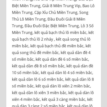
Biệt Miền Trung, Giải 8 Miền Trung Vip, Bao Lô
Miền Trung, Cặp Xỉu Chủ Miền Trung, Song
Thủ Lô Miền Trung, Đầu Đuôi Giải 8 Miền
Trung, Đầu Đuôi Đặc Biệt Miền Trung, Lô 3 Số
Miền Trung, kết quả bạch thủ lô miền bắc, kết
quả bạch thủ lô 2 nháy , kết quả song thủ lô
miền bắc, kết quả bạch thủ đề miền bắc, kết
quả song thủ đề miền bắc, kết quả dàn đề 4
số miền bắc, kết quả dàn đề 6 số miền bắc,
kết quả dàn đề 8 số miền bắc, kết quả dàn đề
10 số miền bắc, kết quả dàn lô 4 số miền bắc,
kết quả dàn lô 6 số miền bắc, kết quả dàn lô 8
số miền bắc, kết quả dàn lô xiên 2 miền bắc,
kết quả dàn lô xiên 3 miền bắc, kết quả dàn lô
xiên 4 miền bắc, kết quả 3 càng miền bắc, kết
quả dàn 3 càng 2 số miền bắc, kết quả dàn lô