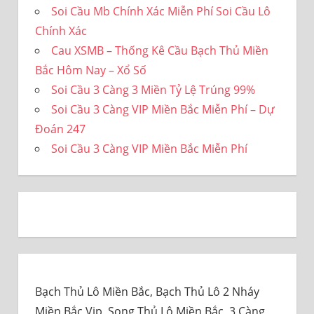
Soi Cầu Mb Chính Xác Miễn Phí Soi Cầu Lô
Chính Xác
Cau XSMB – Thống Kê Cầu Bạch Thủ Miền
Bắc Hôm Nay – Xổ Số
Soi Cầu 3 Càng 3 Miền Tỷ Lệ Trúng 99%
Soi Cầu 3 Càng VIP Miền Bắc Miễn Phí – Dự
Đoán 247
Soi Cầu 3 Càng VIP Miền Bắc Miễn Phí
Bạch Thủ Lô Miền Bắc, Bạch Thủ Lô 2 Nháy
Miền Bắc Vip, Song Thủ Lô Miền Bắc, 3 Càng