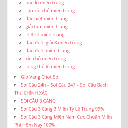
bao lô miền trung
cặp xíu chủ miền trung
đặc biệt miền trung
giải tám miền trung
lô 3 số miền trung
đầu đuôi giải 8 miền trung
đầu đuôi miền trung
xíu chủ miền trung
song thủ lô miền trung
Gio Vang Chot So
Soi Cầu 24h – Soi Cầu 247 – Soi Cầu Bạch
Thủ CHÍNH XÁC
SOI CẦU 3 CÀNG
Soi Cầu 3 Càng 3 Miền Tỷ Lệ Trúng 99%
Soi Cầu 3 Càng Miền Nam Cực Chuẩn Miễn
Phí Hôm Nay 100%