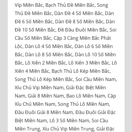
Víp Miền Bắc, Bạch Thủ Đề Miền Bắc, Song
Thủ Đề Miền Bắc, Dàn Đề 4 Số Miền Bắc, Dàn
Đề 6 Số Miền Bắc, Dàn Đề 8 Số Miền Bắc, Dàn
Đề 10 Số Miền Bắc, Đề Đầu Đuôi Miền Bắc, Soi
Cầu Số Miền Bắc, Cặp 3 Càng Miền Bắc Phát
Lộc, Dàn Lô 4 Số Miền Bắc, Dàn Lô 6 Số Miền
Bắc, Dàn Lô 8 Số Miền Bắc, Dàn Lô 10 Số Miền
Bắc, Lô Xiên 2 Miền Bắc, Lô Xiên 3 Miền Bắc, Lô
Xiên 4 Miền Bắc, Bạch Thủ Lô Kép Miền Bắc,
Song Thủ Lô Kép Miền Bắc, Soi Cầu Miền Nam,
Xíu Chủ Vip Miền Nam, Giải Đặc Biệt Miền
Nam, Giải 8 Miền Nam, Bao Lô Miền Nam, Cặp
Xỉu Chủ Miền Nam, Song Thủ Lô Miền Nam,
Đầu Đuôi Giải 8 Miền Nam, Đầu Đuôi Giải Đặc
Biệt Miền Nam, Lô 3 Số Miền Nam, Soi Cầu
Miền Trung, Xíu Chủ Vip Miền Trung, Giải Đặc