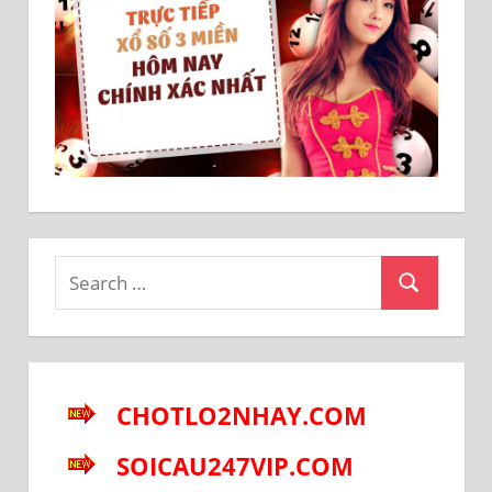
Search
Search
for:
CHOTLO2NHAY.COM
SOICAU247VIP.COM