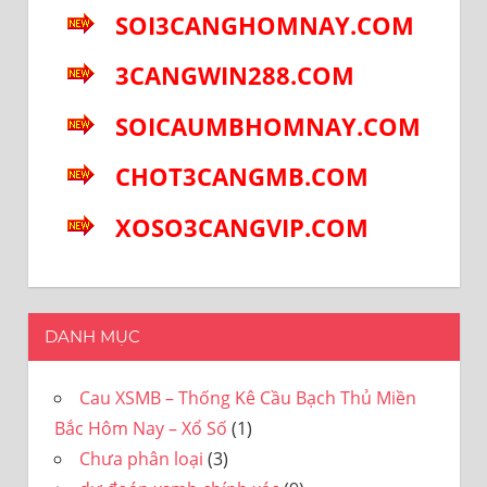
SOI3CANGHOMNAY.COM
3CANGWIN288.COM
SOICAUMBHOMNAY.COM
CHOT3CANGMB.COM
XOSO3CANGVIP.COM
DANH MỤC
Cau XSMB – Thống Kê Cầu Bạch Thủ Miền
Bắc Hôm Nay – Xổ Số
(1)
Chưa phân loại
(3)