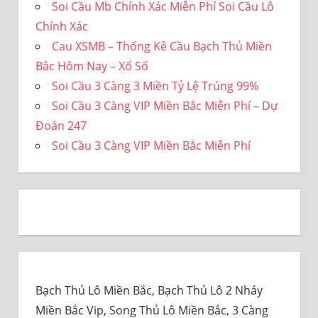
Soi Cầu Mb Chính Xác Miễn Phí Soi Cầu Lô
Chính Xác
Cau XSMB – Thống Kê Cầu Bạch Thủ Miền
Bắc Hôm Nay – Xổ Số
Soi Cầu 3 Càng 3 Miền Tỷ Lệ Trúng 99%
Soi Cầu 3 Càng VIP Miền Bắc Miễn Phí – Dự
Đoán 247
Soi Cầu 3 Càng VIP Miền Bắc Miễn Phí
Bạch Thủ Lô Miền Bắc, Bạch Thủ Lô 2 Nháy
Miền Bắc Vip, Song Thủ Lô Miền Bắc, 3 Càng