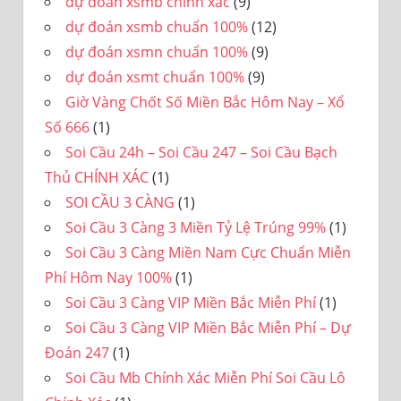
dự đoán xsmb chính xác
(9)
dự đoán xsmb chuẩn 100%
(12)
dự đoán xsmn chuẩn 100%
(9)
dự đoán xsmt chuẩn 100%
(9)
Giờ Vàng Chốt Số Miền Bắc Hôm Nay – Xổ
Số 666
(1)
Soi Cầu 24h – Soi Cầu 247 – Soi Cầu Bạch
Thủ CHÍNH XÁC
(1)
SOI CẦU 3 CÀNG
(1)
Soi Cầu 3 Càng 3 Miền Tỷ Lệ Trúng 99%
(1)
Soi Cầu 3 Càng Miền Nam Cực Chuẩn Miễn
Phí Hôm Nay 100%
(1)
Soi Cầu 3 Càng VIP Miền Bắc Miễn Phí
(1)
Soi Cầu 3 Càng VIP Miền Bắc Miễn Phí – Dự
Đoán 247
(1)
Soi Cầu Mb Chính Xác Miễn Phí Soi Cầu Lô