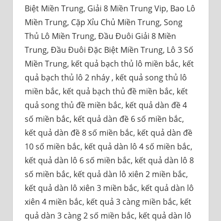
Biệt Miền Trung, Giải 8 Miền Trung Vip, Bao Lô
Miền Trung, Cặp Xỉu Chủ Miền Trung, Song
Thủ Lô Miền Trung, Đầu Đuôi Giải 8 Miền
Trung, Đầu Đuôi Đặc Biệt Miền Trung, Lô 3 Số
Miền Trung, kết quả bạch thủ lô miền bắc, kết
quả bạch thủ lô 2 nháy , kết quả song thủ lô
miền bắc, kết quả bạch thủ đề miền bắc, kết
quả song thủ đề miền bắc, kết quả dàn đề 4
số miền bắc, kết quả dàn đề 6 số miền bắc,
kết quả dàn đề 8 số miền bắc, kết quả dàn đề
10 số miền bắc, kết quả dàn lô 4 số miền bắc,
kết quả dàn lô 6 số miền bắc, kết quả dàn lô 8
số miền bắc, kết quả dàn lô xiên 2 miền bắc,
kết quả dàn lô xiên 3 miền bắc, kết quả dàn lô
xiên 4 miền bắc, kết quả 3 càng miền bắc, kết
quả dàn 3 càng 2 số miền bắc, kết quả dàn lô