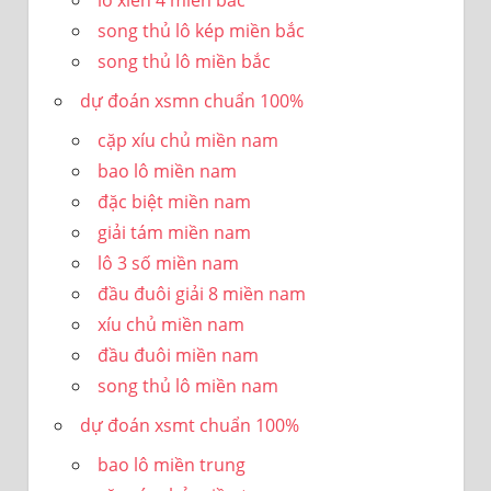
song thủ lô kép miền bắc
song thủ lô miền bắc
dự đoán xsmn chuẩn 100%
cặp xíu chủ miền nam
bao lô miền nam
đặc biệt miền nam
giải tám miền nam
lô 3 số miền nam
đầu đuôi giải 8 miền nam
xíu chủ miền nam
đầu đuôi miền nam
song thủ lô miền nam
dự đoán xsmt chuẩn 100%
bao lô miền trung