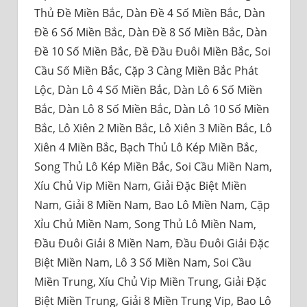
Thủ Đề Miền Bắc, Dàn Đề 4 Số Miền Bắc, Dàn
Đề 6 Số Miền Bắc, Dàn Đề 8 Số Miền Bắc, Dàn
Đề 10 Số Miền Bắc, Đề Đầu Đuôi Miền Bắc, Soi
Cầu Số Miền Bắc, Cặp 3 Càng Miền Bắc Phát
Lộc, Dàn Lô 4 Số Miền Bắc, Dàn Lô 6 Số Miền
Bắc, Dàn Lô 8 Số Miền Bắc, Dàn Lô 10 Số Miền
Bắc, Lô Xiên 2 Miền Bắc, Lô Xiên 3 Miền Bắc, Lô
Xiên 4 Miền Bắc, Bạch Thủ Lô Kép Miền Bắc,
Song Thủ Lô Kép Miền Bắc, Soi Cầu Miền Nam,
Xíu Chủ Vip Miền Nam, Giải Đặc Biệt Miền
Nam, Giải 8 Miền Nam, Bao Lô Miền Nam, Cặp
Xỉu Chủ Miền Nam, Song Thủ Lô Miền Nam,
Đầu Đuôi Giải 8 Miền Nam, Đầu Đuôi Giải Đặc
Biệt Miền Nam, Lô 3 Số Miền Nam, Soi Cầu
Miền Trung, Xíu Chủ Vip Miền Trung, Giải Đặc
Biệt Miền Trung, Giải 8 Miền Trung Vip, Bao Lô