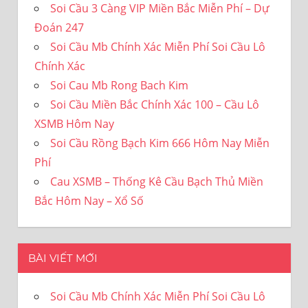
Soi Cầu 3 Càng VIP Miền Bắc Miễn Phí – Dự
Đoán 247
Soi Cầu Mb Chính Xác Miễn Phí Soi Cầu Lô
Chính Xác
Soi Cau Mb Rong Bach Kim
Soi Cầu Miền Bắc Chính Xác 100 – Cầu Lô
XSMB Hôm Nay
Soi Cầu Rồng Bạch Kim 666 Hôm Nay Miễn
Phí
Cau XSMB – Thống Kê Cầu Bạch Thủ Miền
Bắc Hôm Nay – Xổ Số
BÀI VIẾT MỚI
Soi Cầu Mb Chính Xác Miễn Phí Soi Cầu Lô