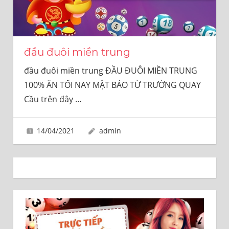
đầu đuôi miền trung
đầu đuôi miền trung ĐẦU ĐUÔI MIỀN TRUNG
100% ĂN TỐI NAY MẬT BÁO TỪ TRƯỜNG QUAY
Cầu trên đây
…
14/04/2021
admin