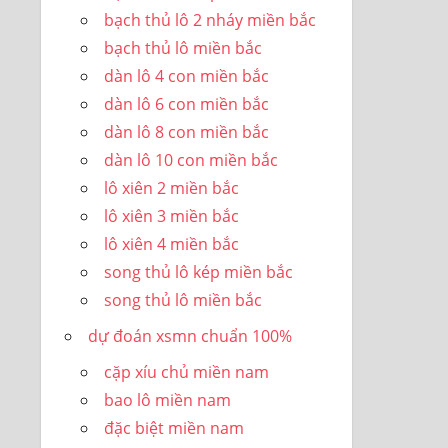
bạch thủ lô 2 nháy miền bắc
bạch thủ lô miền bắc
dàn lô 4 con miền bắc
dàn lô 6 con miền bắc
dàn lô 8 con miền bắc
dàn lô 10 con miền bắc
lô xiên 2 miền bắc
lô xiên 3 miền bắc
lô xiên 4 miền bắc
song thủ lô kép miền bắc
song thủ lô miền bắc
dự đoán xsmn chuẩn 100%
cặp xíu chủ miền nam
bao lô miền nam
đặc biệt miền nam