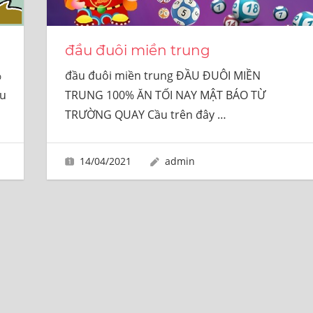
đầu đuôi miền trung
đầu đuôi miền trung ĐẦU ĐUÔI MIỀN
%
TRUNG 100% ĂN TỐI NAY MẬT BÁO TỪ
u
TRƯỜNG QUAY Cầu trên đây
…
14/04/2021
admin