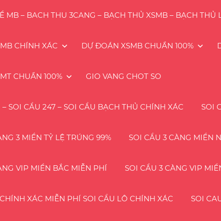
Ề MB – BACH THU 3CANG – BẠCH THỦ XSMB – BẠCH THỦ
MB CHÍNH XÁC
DỰ ĐOÁN XSMB CHUẨN 100%
MT CHUẨN 100%
GIO VANG CHOT SO
 – SOI CẦU 247 – SOI CẦU BẠCH THỦ CHÍNH XÁC
SOI 
ÀNG 3 MIỀN TỶ LỆ TRÚNG 99%
SOI CẦU 3 CÀNG MIỀN 
ÀNG VIP MIỀN BẮC MIỄN PHÍ
SOI CẦU 3 CÀNG VIP MIỀ
CHÍNH XÁC MIỄN PHÍ SOI CẦU LÔ CHÍNH XÁC
SOI CA