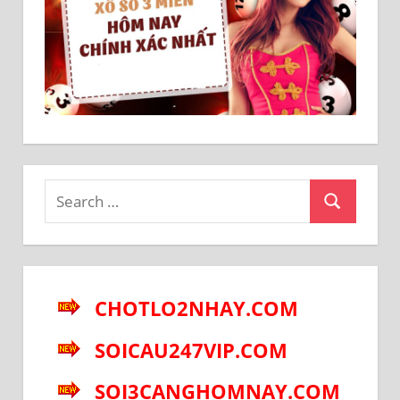
Search
Search
for:
CHOTLO2NHAY.COM
SOICAU247VIP.COM
SOI3CANGHOMNAY.COM