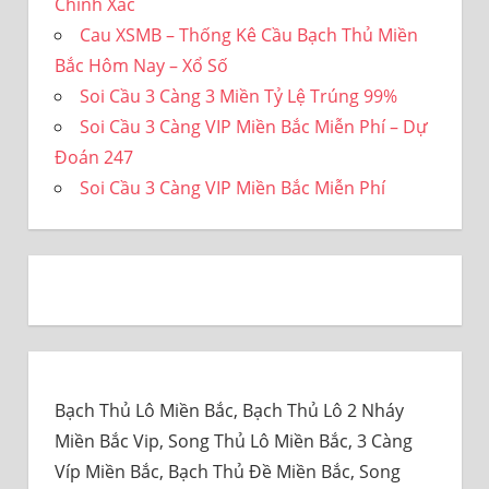
Chính Xác
Cau XSMB – Thống Kê Cầu Bạch Thủ Miền
Bắc Hôm Nay – Xổ Số
Soi Cầu 3 Càng 3 Miền Tỷ Lệ Trúng 99%
Soi Cầu 3 Càng VIP Miền Bắc Miễn Phí – Dự
Đoán 247
Soi Cầu 3 Càng VIP Miền Bắc Miễn Phí
Bạch Thủ Lô Miền Bắc, Bạch Thủ Lô 2 Nháy
Miền Bắc Vip, Song Thủ Lô Miền Bắc, 3 Càng
Víp Miền Bắc, Bạch Thủ Đề Miền Bắc, Song