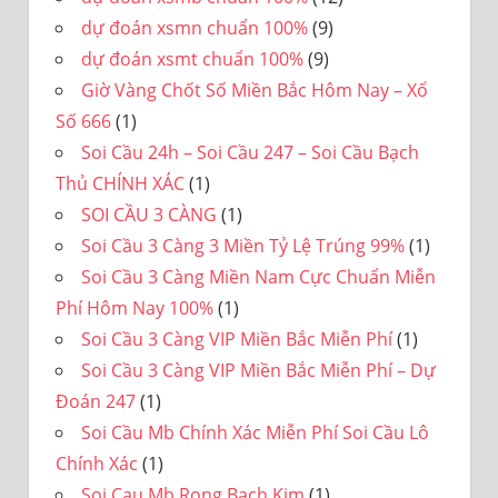
dự đoán xsmn chuẩn 100%
(9)
dự đoán xsmt chuẩn 100%
(9)
Giờ Vàng Chốt Số Miền Bắc Hôm Nay – Xổ
Số 666
(1)
Soi Cầu 24h – Soi Cầu 247 – Soi Cầu Bạch
Thủ CHÍNH XÁC
(1)
SOI CẦU 3 CÀNG
(1)
Soi Cầu 3 Càng 3 Miền Tỷ Lệ Trúng 99%
(1)
Soi Cầu 3 Càng Miền Nam Cực Chuẩn Miễn
Phí Hôm Nay 100%
(1)
Soi Cầu 3 Càng VIP Miền Bắc Miễn Phí
(1)
Soi Cầu 3 Càng VIP Miền Bắc Miễn Phí – Dự
Đoán 247
(1)
Soi Cầu Mb Chính Xác Miễn Phí Soi Cầu Lô
Chính Xác
(1)
Soi Cau Mb Rong Bach Kim
(1)